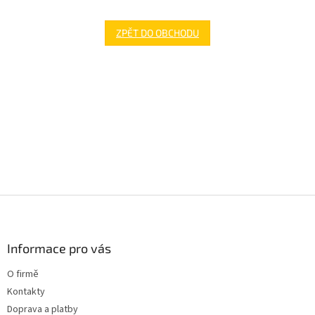
ZPĚT DO OBCHODU
Z
á
p
a
Informace pro vás
t
O firmě
í
Kontakty
Doprava a platby