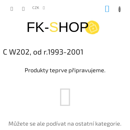
Přejít
NÁKUP
na
CZK
obsah
KOŠÍK
C W202, od r.1993-2001
Produkty teprve připravujeme.
Můžete se ale podívat na ostatní kategorie.