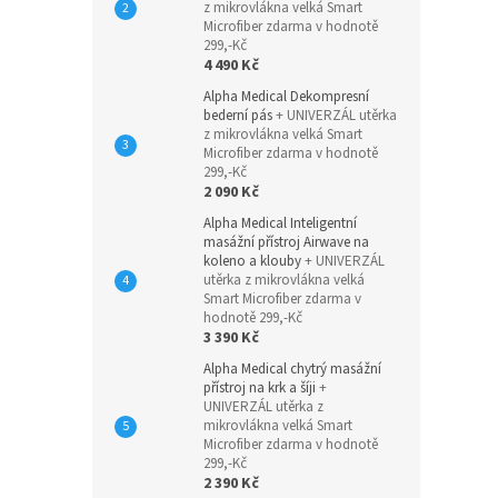
z mikrovlákna velká Smart
Microfiber zdarma v hodnotě
299,-Kč
4 490 Kč
Alpha Medical Dekompresní
bederní pás
+ UNIVERZÁL utěrka
z mikrovlákna velká Smart
Microfiber zdarma v hodnotě
299,-Kč
2 090 Kč
Alpha Medical Inteligentní
masážní přístroj Airwave na
koleno a klouby
+ UNIVERZÁL
utěrka z mikrovlákna velká
Smart Microfiber zdarma v
hodnotě 299,-Kč
3 390 Kč
Alpha Medical chytrý masážní
přístroj na krk a šíji
+
UNIVERZÁL utěrka z
mikrovlákna velká Smart
Microfiber zdarma v hodnotě
299,-Kč
2 390 Kč