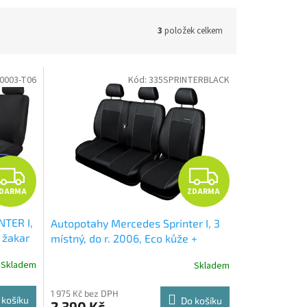
3
položek celkem
0003-T06
Kód:
335SPRINTERBLACK
Z
Z
DARMA
ZDARMA
D
D
TER I,
Autopotahy Mercedes Sprinter I, 3
A
A
 žakar
místný, do r. 2006, Eco kůže +
alcantara černé
R
R
Skladem
Skladem
M
M
1 975 Kč bez DPH
 košíku
Do košíku
2 390 Kč