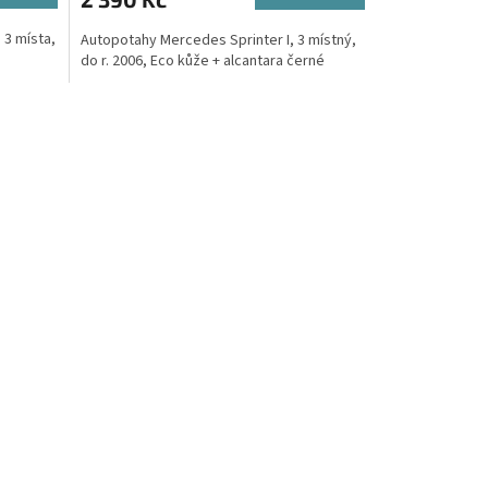
A
A
3 místa,
Autopotahy Mercedes Sprinter I, 3 místný,
do r. 2006, Eco kůže + alcantara černé