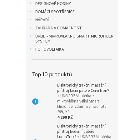
DESIGNOVÉ HODINY
DOMÁCÍ SPOTŘEBIČE
NÁŘADÍ
ZAHRADA A DOMÁCNOST
ÚKLID - MIKROVLÁKNO SMART MICROFIBER
SYSTEM
FOTOVOLTAIKA
Top 10 produktů
Elektronický trakční masážní
přístroj krční páteře CerviTron®
+ UNIVERZÁL utěrka z
mikrovlákna velká Smart
Microfiber zdarma v hodnotě
299,-Kč
4 290 Kč
Elektronický trakční masážní
přistroj bederní páteře
LumaTrax®
+ UNIVERZÁL utěrka