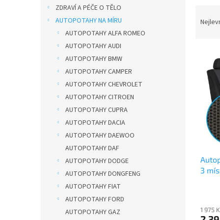
n
ZDRAVÍ A PÉČE O TĚLO
Ř
e
a
AUTOPOTAHY NA MÍRU
Nejlev
l
z
AUTOPOTAHY ALFA ROMEO
e
AUTOPOTAHY AUDI
V
n
AUTOPOTAHY BMW
ý
í
AUTOPOTAHY CAMPER
p
p
AUTOPOTAHY CHEVROLET
i
r
s
o
AUTOPOTAHY CITROEN
p
d
AUTOPOTAHY CUPRA
r
u
AUTOPOTAHY DACIA
o
k
AUTOPOTAHY DAEWOO
d
t
AUTOPOTAHY DAF
u
ů
Auto
k
AUTOPOTAHY DODGE
3 mís
t
AUTOPOTAHY DONGFENG
ů
AUTOPOTAHY FIAT
AUTOPOTAHY FORD
1 975 
AUTOPOTAHY GAZ
2 39