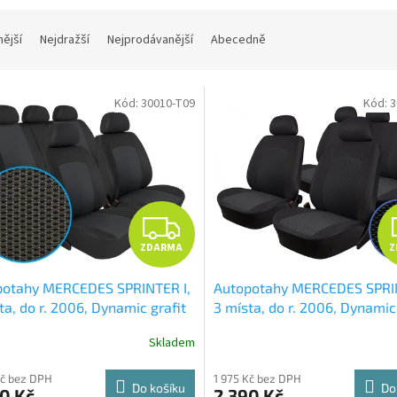
nější
Nejdražší
Nejprodávanější
Abecedně
Kód:
30010-T09
Kód:
3
Z
ZDARMA
Z
D
potahy MERCEDES SPRINTER I,
Autopotahy MERCEDES SPRIN
A
ta, do r. 2006, Dynamic grafit
3 místa, do r. 2006, Dynamic
tmavý
R
Skladem
M
Kč bez DPH
1 975 Kč bez DPH
Do košíku
Do
0 Kč
2 390 Kč