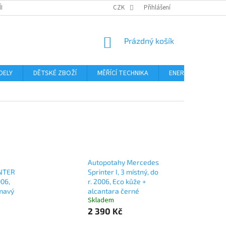
ÍNKY
PODMÍNKY OCHRANY OSOBNÍCH ÚDAJŮ
CZK
Přihlášení
FORMULÁŘ ODSTOUPE
NÁKUPNÍ
Prázdný košík
KOŠÍK
DELY
DĚTSKÉ ZBOŽÍ
MĚŘÍCÍ TECHNIKA
ENERGIE
Blo
Autopotahy Mercedes
NTER
Sprinter I, 3 místný, do
006,
r. 2006, Eco kůže +
mavý
alcantara černé
Skladem
2 390 Kč