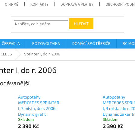
O FIRMĚ
KONTAKTY
DOPRAVA A PLATBY
OBCHODNÍ PODM
HLEDAT
ČERPADLA
FOTOVOLTAIKA
DOMÁCÍ SPOTŘEBIČE
RC MO
RCEDES
Sprinter I, do r. 2006
nter I, do r. 2006
odávanější
Autopotahy
Autopotahy
MERCEDES SPRINTER
MERCEDES SPRI
I, 3 místa, do r. 2006,
I, 3 místa, do r. 2
Dynamic grafit
Dynamic žakar t
Skladem
Skladem
2 390 Kč
2 390 Kč