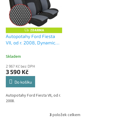
ZDARMA
Z
D
Autopotahy Ford Fiesta
A
VII, od r. 2008, Dynamic
R
M
šedé
+ UNIVERZÁL utěrka
A
z mikrovlákna velká Smart
Skladem
Microfiber zdarma v
2 967 Kč bez DPH
hodnotě 299,-Kč
3 590 Kč
Do košíku
Autopotahy Ford Fiesta VII, od r.
2008.
3
položek celkem
O
v
l