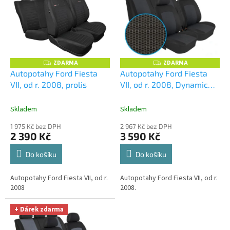
p
ů
i
s
p
r
o
ZDARMA
ZDARMA
Z
Z
D
D
d
Autopotahy Ford Fiesta
Autopotahy Ford Fiesta
A
A
u
VII, od r. 2008, prolis
VII, od r. 2008, Dynamic
R
R
M
M
k
grafit
+ UNIVERZÁL utěrka
A
A
t
z mikrovlákna velká Smart
Skladem
Skladem
ů
Microfiber zdarma v
1 975 Kč bez DPH
2 967 Kč bez DPH
hodnotě 299,-Kč
2 390 Kč
3 590 Kč
Do košíku
Do košíku
Autopotahy Ford Fiesta VII, od r.
Autopotahy Ford Fiesta VII, od r.
2008
2008.
+ Dárek zdarma