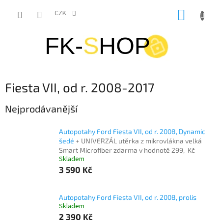
Přejít
NÁKUP
na
CZK
obsah
KOŠÍK
Fiesta VII, od r. 2008-2017
Nejprodávanější
Autopotahy Ford Fiesta VII, od r. 2008, Dynamic
šedé
+ UNIVERZÁL utěrka z mikrovlákna velká
Smart Microfiber zdarma v hodnotě 299,-Kč
Skladem
3 590 Kč
Autopotahy Ford Fiesta VII, od r. 2008, prolis
Skladem
2 390 Kč