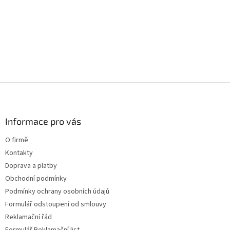
á
d
a
c
í
p
r
v
k
Z
y
á
v
p
ý
a
Informace pro vás
p
t
i
O firmě
s
í
u
Kontakty
Doprava a platby
Obchodní podmínky
Podmínky ochrany osobních údajů
Formulář odstoupení od smlouvy
Reklamační řád