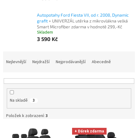
Autopotahy Ford Fiesta VII, od r. 2008, Dynamic
grafit
+ UNIVERZÁL utěrka z mikrovlákna velká
Smart Microfiber zdarma v hodnotě 299,-Kč
Skladem
3 590 Kč
Ř
a
Nejlevnější
Nejdražší
Nejprodávanější
Abecedně
z
e
n
í
p
Na skladě
3
r
o
d
Položek k zobrazení:
3
u
V
k
+ Dárek zdarma
ý
t