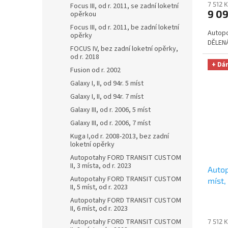
7 512 
Focus III, od r. 2011, se zadní loketní
9 0
opěrkou
Focus III, od r. 2011, be zadní loketní
Autopo
opěrky
DĚLENÁ
FOCUS IV, bez zadní loketní opěrky,
od r. 2018
+ Dá
Fusion od r. 2002
Galaxy I, II, od 94r. 5 míst
Galaxy I, II, od 94r. 7 míst
Galaxy III, od r. 2006, 5 míst
Galaxy III, od r. 2006, 7 míst
Kuga I,od r. 2008-2013, bez zadní
loketní opěrky
Autopotahy FORD TRANSIT CUSTOM
II, 3 místa, od r. 2023
Autop
Autopotahy FORD TRANSIT CUSTOM
míst
II, 5 míst, od r. 2023
r. 20
Autopotahy FORD TRANSIT CUSTOM
na au
II, 6 míst, od r. 2023
zdarm
Autopotahy FORD TRANSIT CUSTOM
7 512 