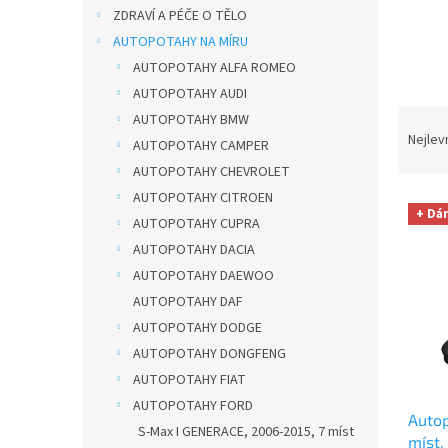
n
ZDRAVÍ A PÉČE O TĚLO
e
AUTOPOTAHY NA MÍRU
l
AUTOPOTAHY ALFA ROMEO
AUTOPOTAHY AUDI
Ř
AUTOPOTAHY BMW
a
Nejlev
AUTOPOTAHY CAMPER
z
AUTOPOTAHY CHEVROLET
e
AUTOPOTAHY CITROEN
V
n
+ Dá
ý
AUTOPOTAHY CUPRA
í
p
p
AUTOPOTAHY DACIA
i
r
AUTOPOTAHY DAEWOO
s
o
AUTOPOTAHY DAF
p
d
AUTOPOTAHY DODGE
r
u
AUTOPOTAHY DONGFENG
o
k
d
t
AUTOPOTAHY FIAT
u
ů
AUTOPOTAHY FORD
Autop
k
S-Max I GENERACE, 2006-2015, 7 míst
míst
t