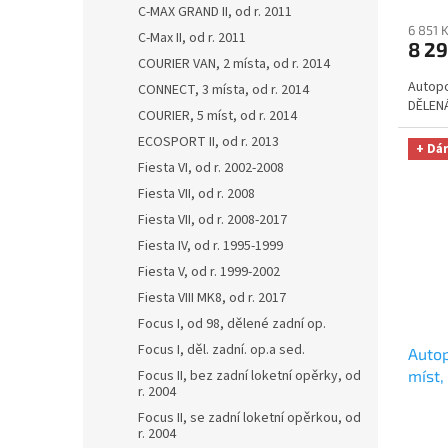
C-MAX GRAND II, od r. 2011
Micro
6 851 
C-Max II, od r. 2011
Kč
8 29
COURIER VAN, 2 místa, od r. 2014
Autopo
CONNECT, 3 místa, od r. 2014
DĚLENÁ
COURIER, 5 míst, od r. 2014
ECOSPORT II, od r. 2013
+ Dá
Fiesta VI, od r. 2002-2008
Fiesta VII, od r. 2008
Fiesta VII, od r. 2008-2017
Fiesta IV, od r. 1995-1999
Fiesta V, od r. 1999-2002
Fiesta VIII MK8, od r. 2017
Focus I, od 98, dělené zadní op.
Focus I, děl. zadní. op.a sed.
Autop
Focus II, bez zadní loketní opěrky, od
míst
r. 2004
r. 20
Focus II, se zadní loketní opěrkou, od
na au
r. 2004
zdarm