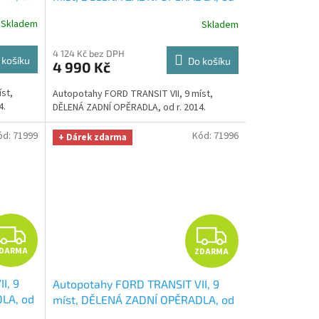
rka na
r. 2014, prolis
+ OPTIMÁL utěrka na
R
R
Skladem
Skladem
auto i úklid Smart Microfiber
zdarma v hodnotě 329,-Kč
M
M
4 124 Kč bez DPH
 košíku
Do košíku
4 990 Kč
A
A
st,
Autopotahy FORD TRANSIT VII, 9 míst,
4.
DĚLENÁ ZADNÍ OPĚRADLA, od r. 2014.
ód:
71999
Kód:
71996
+ Dárek zdarma
Z
Z
DARMA
ZDARMA
D
D
I, 9
Autopotahy FORD TRANSIT VII, 9
A
A
LA, od
míst, DĚLENÁ ZADNÍ OPĚRADLA, od
TIMÁL
r. 2014, Elegance červené
+