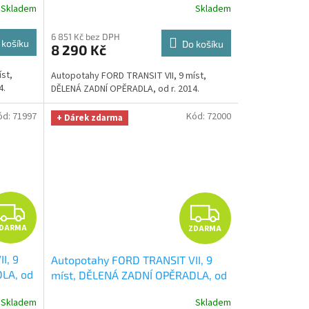
R
R
Skladem
Skladem
OPTIMÁL utěrka na auto i úklid
 329,-
Smart Microfiber zdarma v hodnotě
M
M
6 851 Kč bez DPH
329,-Kč
 košíku
Do košíku
8 290 Kč
A
A
st,
Autopotahy FORD TRANSIT VII, 9 míst,
4.
DĚLENÁ ZADNÍ OPĚRADLA, od r. 2014.
ód:
71997
Kód:
72000
+ Dárek zdarma
Z
Z
DARMA
ZDARMA
D
D
I, 9
Autopotahy FORD TRANSIT VII, 9
A
A
LA, od
míst, DĚLENÁ ZADNÍ OPĚRADLA, od
TIMÁL
r. 2014, ROYAL-1
+ OPTIMÁL utěrka
R
R
Skladem
Skladem
na auto i úklid Smart Microfiber