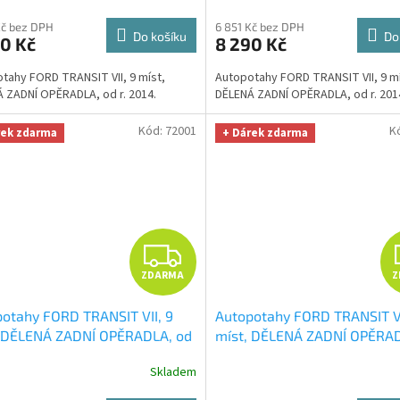
fiber zdarma v hodnotě 329,-
Microfiber zdarma v hodnotě
M
Kč bez DPH
6 851 Kč bez DPH
Kč
Do košíku
Do
0 Kč
8 290 Kč
A
tahy FORD TRANSIT VII, 9 míst,
Autopotahy FORD TRANSIT VII, 9 mí
 ZADNÍ OPĚRADLA, od r. 2014.
DĚLENÁ ZADNÍ OPĚRADLA, od r. 201
Kód:
72001
K
rek zdarma
+ Dárek zdarma
Z
ZDARMA
Z
D
otahy FORD TRANSIT VII, 9
Autopotahy FORD TRANSIT VI
A
, DĚLENÁ ZADNÍ OPĚRADLA, od
míst, DĚLENÁ ZADNÍ OPĚRAD
14, ROYAL-2
+ OPTIMÁL utěrka
r. 2014, ROYAL-4
+ OPTIMÁL 
R
Skladem
to i úklid Smart Microfiber
na auto i úklid Smart Microf
a v hodnotě 329,-Kč
zdarma v hodnotě 329,-Kč