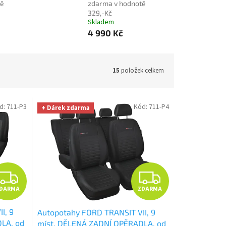
tě
zdarma v hodnotě
329,-Kč
Skladem
4 990 Kč
15
položek celkem
d:
711-P3
Kód:
711-P4
+ Dárek zdarma
Z
Z
DARMA
ZDARMA
D
D
I, 9
Autopotahy FORD TRANSIT VII, 9
A
A
LA, od
míst, DĚLENÁ ZADNÍ OPĚRADLA, od