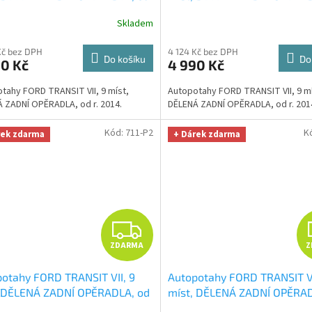
14, antracit
+ OPTIMÁL utěrka
r. 2014, černé
+ OPTIMÁL utě
R
Skladem
to i úklid Smart Microfiber
auto i úklid Smart Microfiber
a v hodnotě 329,-Kč
zdarma v hodnotě 329,-Kč
M
Kč bez DPH
4 124 Kč bez DPH
Do košíku
Do
90 Kč
4 990 Kč
A
tahy FORD TRANSIT VII, 9 míst,
Autopotahy FORD TRANSIT VII, 9 mí
 ZADNÍ OPĚRADLA, od r. 2014.
DĚLENÁ ZADNÍ OPĚRADLA, od r. 201
Kód:
711-P2
K
rek zdarma
+ Dárek zdarma
Z
ZDARMA
Z
D
otahy FORD TRANSIT VII, 9
Autopotahy FORD TRANSIT VI
A
, DĚLENÁ ZADNÍ OPĚRADLA, od
míst, DĚLENÁ ZADNÍ OPĚRAD
14, šedočerné
+ OPTIMÁL
r. 2014, Elegance černé
+ OP