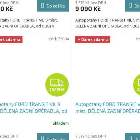
M
Kč bez DPH
7 512 Kč bez DPH
Do košíku
Do
90 Kč
9 090 Kč
A
tahy FORD TRANSIT VII, 9 míst,
Autopotahy FORD TRANSIT VII, 9 mí
 ZADNÍ OPĚRADLA, od r. 2014.
DĚLENÁ ZADNÍ OPĚRADLA, od r. 201
Kód:
72004
K
rek zdarma
+ Dárek zdarma
Z
ZDARMA
Z
D
otahy FORD TRANSIT VII, 9
Autopotahy FORD TRANSIT VI
A
, DĚLENÁ ZADNÍ OPĚRADLA, od
míst, DĚLENÁ ZADNÍ OPĚRAD
14, ROYAL-6
+ OPTIMÁL utěrka
r. 2014, ROYAL-7
+ OPTIMÁL 
R
Skladem
to i úklid Smart Microfiber
na auto i úklid Smart Microf
a v hodnotě 329,-Kč
zdarma v hodnotě 329,-Kč
M
Kč bez DPH
7 512 Kč bez DPH
Do košíku
Do