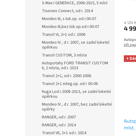
S-Max I GENERACE, 2006-2015, 5 míst
r. 20
ů
Tourneo Connect, od r. 2014
na au
zdarm
Mondeo III, s lok.op. od r.00-07
4 124 
Mondeo III,bez lok.op.od r.00-07
4 9
Transit VI, 2+1 od r. 2006
Autopo
Mondeo IV , d r. 2007, se zadní loketní
DĚLENÁ
opěrkou
Transit CUSTOM, 3 místa
+ Dá
Autopotahy FORD TRANSIT CUSTOM
II, 2 místa, od r. 2023
Transit 2+1, od r. 2000-2006
Transit 2+1 integ.op. od r 00-06
Kuga I,od r.2008-2013, se zadní loketní
opěrkou
Mondeo IV , d r. 2007, bez zadní loketní
opěrky
RANGER, od r. 2007
Autop
RANGER, od r. 2014
míst
Transit VII, 2+1 od r. 2014
r. 20