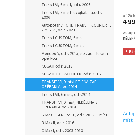
Transit VI, 6 míst, od r. 2006
utěrk
Micro
Transit VI, 7 míst- dvojkabína,od r.
4 124 
2006
Kč
4 9
Autopotahy FORD TRANSIT COURIER II,
2 MÍSTA, od r. 2023
Autopo
Transit CUSTOM, 6 míst
DĚLENÁ
Transit CUSTOM, 9 míst
+ Dá
Mondeo V, od r. 2015, se zadní loketní
opěrkou
KUGA II,od r. 2013
KUGA II, PO FACELIFTU, od r. 2016
TRANSIT VII,9 míst DĚLENÁ ZAD.
OPĚRADLA, od 2014
Transit VII, 6 míst, od r.2014
TRANSIT VII,9 míst, NEDĚLENÁ Z.
OPĚRADLA,od 2014
Autop
S-MAX II GENERACE, od r. 2015, 5 míst
míst
B-Max II, od r. 2016
r. 20
C-Max I, od r. 2003-2010
utěrk