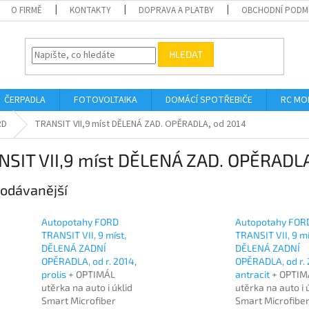
O FIRMĚ
KONTAKTY
DOPRAVA A PLATBY
OBCHODNÍ PODM
HLEDAT
ČERPADLA
FOTOVOLTAIKA
DOMÁCÍ SPOTŘEBIČE
RC MO
RD
TRANSIT VII,9 míst DĚLENÁ ZAD. OPĚRADLA, od 2014
NSIT VII,9 míst DĚLENÁ ZAD. OPĚRADLA
odávanější
Autopotahy FORD
Autopotahy FOR
TRANSIT VII, 9 míst,
TRANSIT VII, 9 mí
DĚLENÁ ZADNÍ
DĚLENÁ ZADNÍ
OPĚRADLA, od r. 2014,
OPĚRADLA, od r. 
prolis
+ OPTIMÁL
antracit
+ OPTIM
utěrka na auto i úklid
utěrka na auto i 
Smart Microfiber
Smart Microfibe