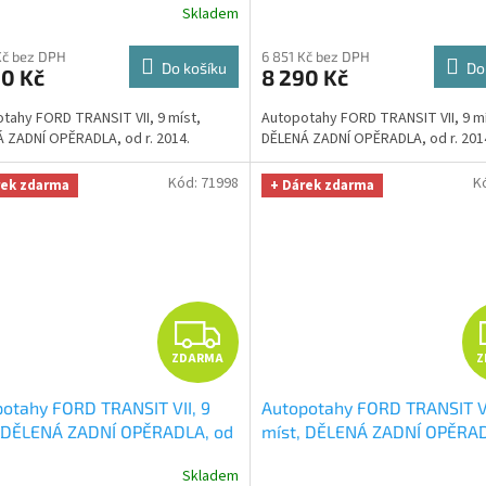
R
Skladem
a na auto i úklid Smart
utěrka na auto i úklid Smart
fiber zdarma v hodnotě 329,-
Microfiber zdarma v hodnotě
M
Kč bez DPH
6 851 Kč bez DPH
Kč
Do košíku
Do
90 Kč
8 290 Kč
A
tahy FORD TRANSIT VII, 9 míst,
Autopotahy FORD TRANSIT VII, 9 mí
 ZADNÍ OPĚRADLA, od r. 2014.
DĚLENÁ ZADNÍ OPĚRADLA, od r. 201
Kód:
71998
K
rek zdarma
+ Dárek zdarma
Z
ZDARMA
Z
D
otahy FORD TRANSIT VII, 9
Autopotahy FORD TRANSIT VI
A
, DĚLENÁ ZADNÍ OPĚRADLA, od
míst, DĚLENÁ ZADNÍ OPĚRAD
14, Elegance modré
+ OPTIMÁL
r. 2014, Elegance šedé
+ OP
R
Skladem
a na auto i úklid Smart
utěrka na auto i úklid Smart