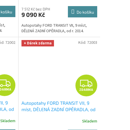
 329,-
zdarma v hodnotě 329,-Kč
M
M
7 512 Kč bez DPH
 košíku
Do košíku
9 090 Kč
A
A
st,
Autopotahy FORD TRANSIT VII, 9 míst,
4.
DĚLENÁ ZADNÍ OPĚRADLA, od r. 2014.
ód:
72002
Kód:
72003
+ Dárek zdarma
Z
Z
DARMA
ZDARMA
D
D
I, 9
Autopotahy FORD TRANSIT VII, 9
A
A
LA, od
míst, DĚLENÁ ZADNÍ OPĚRADLA, od
utěrka
r. 2014, ROYAL-5
+ OPTIMÁL utěrka
R
R
Skladem
Skladem
iber
na auto i úklid Smart Microfiber
zdarma v hodnotě 329,-Kč