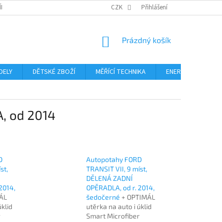
ÍNKY
PODMÍNKY OCHRANY OSOBNÍCH ÚDAJŮ
CZK
Přihlášení
FORMULÁŘ ODSTOUPE
NÁKUPNÍ
Prázdný košík
KOŠÍK
DELY
DĚTSKÉ ZBOŽÍ
MĚŘÍCÍ TECHNIKA
ENERGIE
Blo
, od 2014
D
Autopotahy FORD
st,
TRANSIT VII, 9 míst,
DĚLENÁ ZADNÍ
2014,
OPĚRADLA, od r. 2014,
ÁL
šedočerné
+ OPTIMÁL
úklid
utěrka na auto i úklid
r
Smart Microfiber