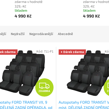
zdarma v hodnotě
zdarma v hodno
329,-Kč
329,-Kč
Skladem
Skladem
4 990 Kč
4 990 Kč
nější
Nejdražší
Nejprodávanější
Abecedně
Kód:
711-P1
Kó
rek zdarma
+ Dárek zdarma
Z
ZDARMA
Z
D
otahy FORD TRANSIT VII, 9
Autopotahy FORD TRANSIT VI
A
, DĚLENÁ ZADNÍ OPĚRADLA, od
míst, DĚLENÁ ZADNÍ OPĚRAD