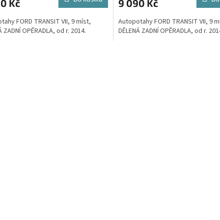
90 Kč
9 090 Kč
A
tahy FORD TRANSIT VII, 9 míst,
Autopotahy FORD TRANSIT VII, 9 mí
 ZADNÍ OPĚRADLA, od r. 2014.
DĚLENÁ ZADNÍ OPĚRADLA, od r. 201
O
v
l
á
d
a
c
í
p
r
v
k
y
v
ý
p
i
s