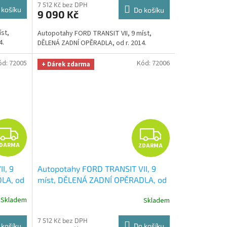
M
M
7 512 Kč bez DPH
 košíku
Do košíku
9 090 Kč
A
A
st,
Autopotahy FORD TRANSIT VII, 9 míst,
4.
DĚLENÁ ZADNÍ OPĚRADLA, od r. 2014.
ód:
72005
Kód:
72006
+ Dárek zdarma
Z
Z
DARMA
ZDARMA
D
D
I, 9
Autopotahy FORD TRANSIT VII, 9
A
A
LA, od
míst, DĚLENÁ ZADNÍ OPĚRADLA, od
utěrka
r. 2014, ROYAL-8
+ OPTIMÁL utěrka
R
R
Skladem
Skladem
iber
na auto i úklid Smart Microfiber
zdarma v hodnotě 329,-Kč
M
M
7 512 Kč bez DPH
 košíku
Do košíku