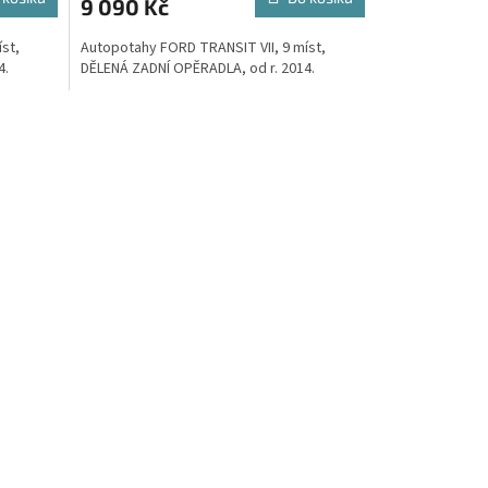
9 090 Kč
A
A
st,
Autopotahy FORD TRANSIT VII, 9 míst,
4.
DĚLENÁ ZADNÍ OPĚRADLA, od r. 2014.