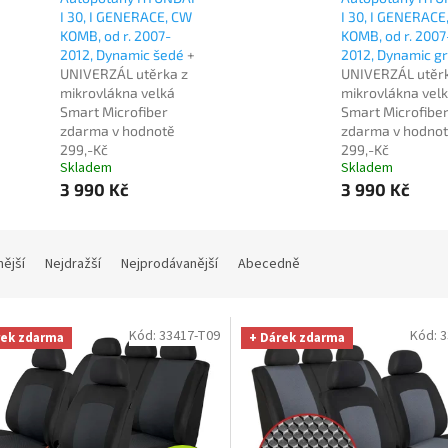
I 30, I GENERACE, CW
I 30, I GENERACE
KOMB, od r. 2007-
KOMB, od r. 2007
2012, Dynamic šedé
+
2012, Dynamic gr
UNIVERZÁL utěrka z
UNIVERZÁL utěrk
mikrovlákna velká
mikrovlákna vel
Smart Microfiber
Smart Microfibe
zdarma v hodnotě
zdarma v hodno
299,-Kč
299,-Kč
Skladem
Skladem
3 990 Kč
3 990 Kč
nější
Nejdražší
Nejprodávanější
Abecedně
Kód:
33417-T09
Kód:
3
rek zdarma
+ Dárek zdarma