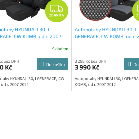
Z
ZDARMA
Z
D
otahy HYUNDAI I 30, I
Autopotahy HYUNDAI I 30, I
A
RACE, CW KOMB, od r. 2007-
GENERACE, CW KOMB, od r. 
 Dynamic grafit
+ UNIVERZÁL
2012, Dynamic šedé
+ UNIV
R
Skladem
a z mikrovlákna velká Smart
utěrka z mikrovlákna velká 
fiber zdarma v hodnotě 299,-
Microfiber zdarma v hodnotě
M
Kč bez DPH
3 298 Kč bez DPH
Kč
Do košíku
Do
0 Kč
3 990 Kč
A
tahy HYUNDAI I 30, I GENERACE, CW
Autopotahy HYUNDAI I 30, I GENER
od r. 2007-2012.
KOMB, od r. 2007-2012.
O
v
l
á
d
a
c