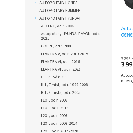
r
AUTOPOTAHY HONDA
u
o
k
AUTOPOTAHY HUMMER
d
t
AUTOPOTAHY HYUNDAI
u
ů
ACCENT, od r. 2006
Autop
k
Autopotahy HYUNDAI BAYON, od r.
GENE
t
2021
2012,
ů
COUPE, od r. 2000
utěrk
ELANTRA V, od r. 2010-2015
Micro
3 298 
Kč
ELANTRA VI, od r. 2016
3 99
ELANTRA VII, od r. 2021
Autopo
GETZ, od r. 2005
KOMB, 
H-1, 7 míst, od r. 1999-2008
H-1, 3 místa, od r. 2005
I 10 I, od r. 2008
I 10 II, od r. 2013
I 20 I, od r. 2008
I 20 I, od r. 2008-2014
I 20 II, od r. 2014-2020