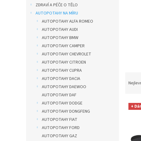
n
ZDRAVÍ A PÉČE O TĚLO
e
AUTOPOTAHY NA MÍRU
l
AUTOPOTAHY ALFA ROMEO
AUTOPOTAHY AUDI
AUTOPOTAHY BMW
AUTOPOTAHY CAMPER
AUTOPOTAHY CHEVROLET
AUTOPOTAHY CITROEN
AUTOPOTAHY CUPRA
Ř
AUTOPOTAHY DACIA
a
Nejlev
AUTOPOTAHY DAEWOO
z
AUTOPOTAHY DAF
e
V
n
AUTOPOTAHY DODGE
+ Dá
ý
í
AUTOPOTAHY DONGFENG
p
p
AUTOPOTAHY FIAT
i
r
AUTOPOTAHY FORD
s
o
AUTOPOTAHY GAZ
p
d