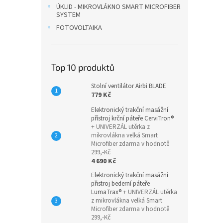
ÚKLID - MIKROVLÁKNO SMART MICROFIBER
SYSTEM
FOTOVOLTAIKA
Top 10 produktů
Stolní ventilátor Airbi BLADE
779 Kč
Elektronický trakční masážní
přístroj krční páteře CerviTron®
+ UNIVERZÁL utěrka z
mikrovlákna velká Smart
Microfiber zdarma v hodnotě
299,-Kč
4 690 Kč
Elektronický trakční masážní
přistroj bederní páteře
LumaTrax®
+ UNIVERZÁL utěrka
z mikrovlákna velká Smart
Microfiber zdarma v hodnotě
299,-Kč