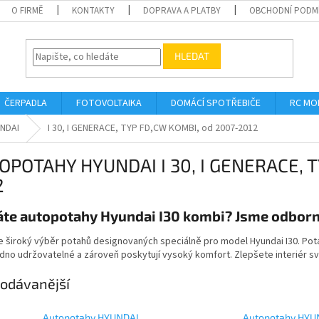
O FIRMĚ
KONTAKTY
DOPRAVA A PLATBY
OBCHODNÍ PODM
HLEDAT
ČERPADLA
FOTOVOLTAIKA
DOMÁCÍ SPOTŘEBIČE
RC MO
NDAI
I 30, I GENERACE, TYP FD,CW KOMBI, od 2007-2012
OPOTAHY HYUNDAI I 30, I GENERACE, T
2
te autopotahy Hyundai I30 kombi? Jsme odborní
 široký výběr potahů designovaných speciálně pro model Hyundai I30. Pot
dno udržovatelné a zároveň poskytují vysoký komfort. Zlepšete interiér sv
odávanější
Autopotahy HYUNDAI
Autopotahy HYU