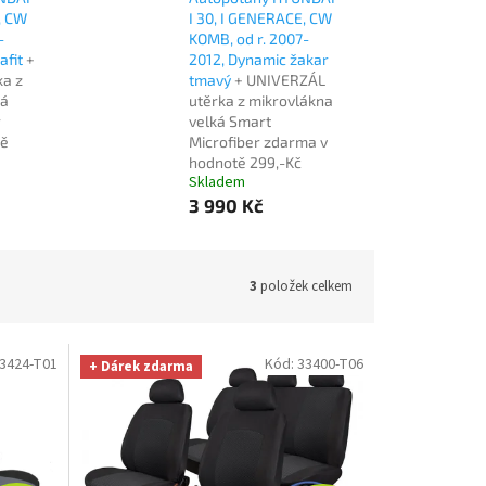
, CW
I 30, I GENERACE, CW
-
KOMB, od r. 2007-
afit
+
2012, Dynamic žakar
a z
tmavý
+ UNIVERZÁL
ká
utěrka z mikrovlákna
r
velká Smart
tě
Microfiber zdarma v
hodnotě 299,-Kč
Skladem
3 990 Kč
3
položek celkem
3424-T01
Kód:
33400-T06
+ Dárek zdarma