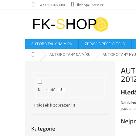
Přejít
+420 603 822 800
fkshop@post.cz
na
obsah
AUTOPOTAHY NA MÍRU
ZDRAVÍ A PÉČE O TĚLO
Domů
AUTOPOTAHY NA MÍRU
AUTOPOTAHY HYU
P
AUT
o
s
201
t
Na skladě
r
3
Hledá
a
Nabízíme
n
Položek k zobrazení:
3
jsou sna
n
í
Nejpr
Přeskočit
p
Kategorie
kategorie
a