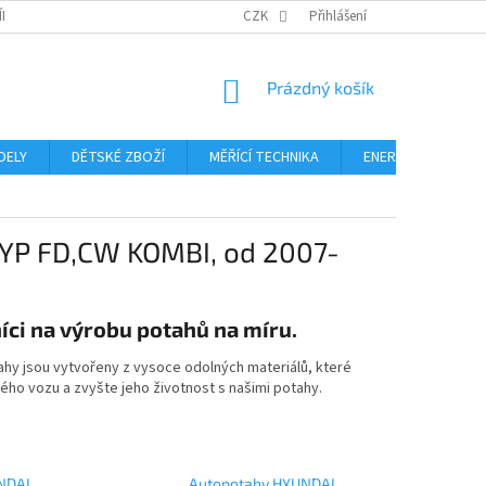
ÍNKY
PODMÍNKY OCHRANY OSOBNÍCH ÚDAJŮ
CZK
Přihlášení
FORMULÁŘ ODSTOUPE
NÁKUPNÍ
Prázdný košík
KOŠÍK
DELY
DĚTSKÉ ZBOŽÍ
MĚŘÍCÍ TECHNIKA
ENERGIE
Blo
YP FD,CW KOMBI, od 2007-
ci na výrobu potahů na míru.
ahy jsou vytvořeny z vysoce odolných materiálů, které
ého vozu a zvyšte jeho životnost s našimi potahy.
NDAI
Autopotahy HYUNDAI