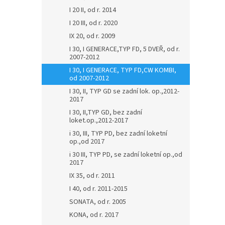
I 20 II, od r. 2014
I 20 III, od r. 2020
IX 20, od r. 2009
I 30, I GENERACE,TYP FD, 5 DVEŘ, od r.
2007-2012
I 30, I GENERACE, TYP FD,CW KOMBI,
od 2007-2012
I 30, II, TYP GD se zadní lok. op.,2012-
2017
I 30, II,TYP GD, bez zadní
loket.op.,2012-2017
i 30, III, TYP PD, bez zadní loketní
op.,od 2017
i 30 III, TYP PD, se zadní loketní op.,od
2017
IX 35, od r. 2011
I 40, od r. 2011-2015
SONATA, od r. 2005
KONA, od r. 2017