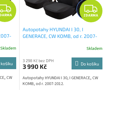
Z
Z
DARMA
ZDARMA
D
D
Autopotahy HYUNDAI I 30, I
A
A
2007-
GENERACE, CW KOMB, od r. 2007-
ERZÁL
2012, Dynamic žakar tmavý
+
R
R
Skladem
Skladem
Smart
UNIVERZÁL utěrka z mikrovlákna
 299,-
velká Smart Microfiber zdarma v
M
M
3 298 Kč bez DPH
hodnotě 299,-Kč
 košíku
Do košíku
3 990 Kč
A
A
ACE, CW
Autopotahy HYUNDAI I 30, I GENERACE, CW
KOMB, od r. 2007-2012.