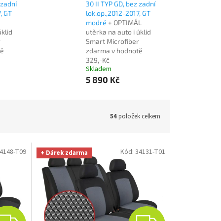
 zadní
30 II TYP GD, bez zadní
, GT
lok.op.,2012-2017, GT
modré
+ OPTIMÁL
úklid
utěrka na auto i úklid
r
Smart Microfiber
tě
zdarma v hodnotě
329,-Kč
Skladem
5 890 Kč
54
položek celkem
4148-T09
Kód:
34131-T01
+ Dárek zdarma
Z
Z