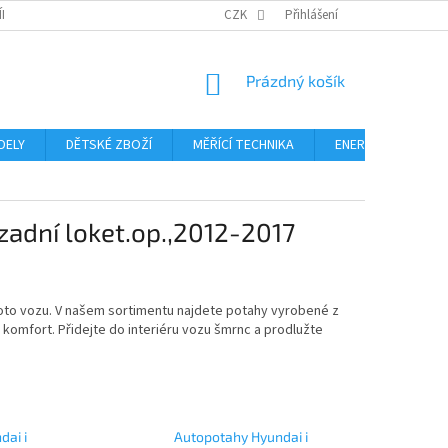
ÍNKY
PODMÍNKY OCHRANY OSOBNÍCH ÚDAJŮ
CZK
Přihlášení
FORMULÁŘ ODSTOUPE
NÁKUPNÍ
Prázdný košík
KOŠÍK
DELY
DĚTSKÉ ZBOŽÍ
MĚŘÍCÍ TECHNIKA
ENERGIE
Blo
zadní loket.op.,2012-2017
hoto vozu. V našem sortimentu najdete potahy vyrobené z
 komfort. Přidejte do interiéru vozu šmrnc a prodlužte
dai i
Autopotahy Hyundai i