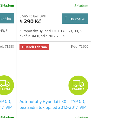
ÁL
žluto černé
+ UNIVERZÁL utěrka z
R
R
Skladem
Skladem
Smart
mikrovlákna velká Smart Microfiber
 299,-
zdarma v hodnotě 299,-Kč
M
M
3 545 Kč bez DPH
 košíku
Do košíku
4 290 Kč
A
A
HB, 5
Autopotahy Hyundai I 30 II TYP GD, HB, 5
dveř, KOMBI, od r. 2012-2017.
ód:
71598
Kód:
71600
+ Dárek zdarma
Z
Z
DARMA
ZDARMA
D
D
YP GD,
Autopotahy Hyundai i 30 II TYP GD,
A
A
17, VIP
bez zadní lok.op.,od 2012-2017, VIP
červené
+ UNIVERZÁL utěrka z
R
R
Skladem
Skladem