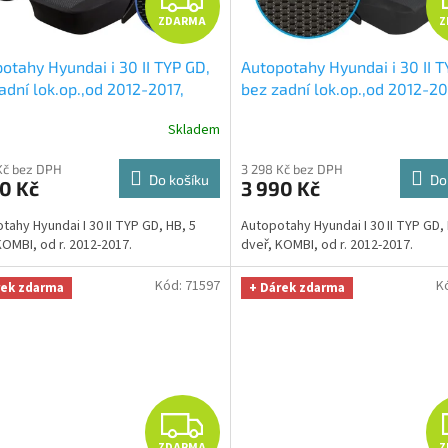
ZDARMA
Z
D
otahy Hyundai i 30 II TYP GD,
Autopotahy Hyundai i 30 II T
A
adní lok.op.,od 2012-2017,
bez zadní lok.op.,od 2012-20
mic tmavý
+ UNIVERZÁL
Dynamic grafit
+ UNIVERZÁL
R
Skladem
a z mikrovlákna velká Smart
z mikrovlákna velká Smart
fiber zdarma v hodnotě 299,-
Microfiber zdarma v hodnotě
M
Kč bez DPH
3 298 Kč bez DPH
Kč
Do košíku
Do
0 Kč
3 990 Kč
A
tahy Hyundai I 30 II TYP GD, HB, 5
Autopotahy Hyundai I 30 II TYP GD, 
KOMBI, od r. 2012-2017.
dveř, KOMBI, od r. 2012-2017.
Kód:
71597
K
rek zdarma
+ Dárek zdarma
Z
ZDARMA
Z