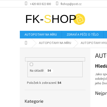
Přejít
+420 603 822 800
fkshop@post.cz
na
obsah
AUTOPOTAHY NA MÍRU
ZDRAVÍ A PÉČE O TĚLO
Domů
AUTOPOTAHY NA MÍRU
AUTOPOTAHY HYU
P
AUTO
o
s
Hledá
t
Na skladě
r
54
Jako spe
a
odolných
n
Položek k zobrazení:
54
jeho živ
n
í
Nejpr
Přeskočit
p
Kategorie
kategorie
a