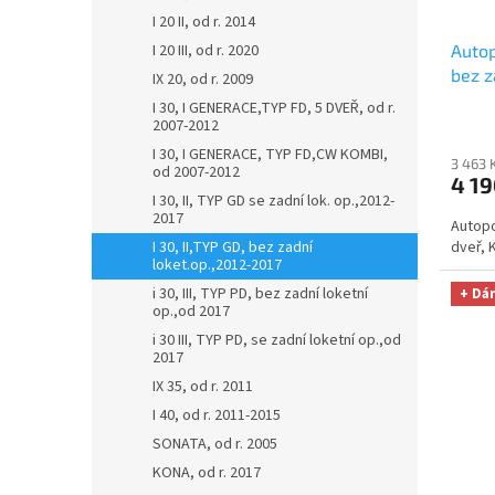
I 20 II, od r. 2014
Autop
I 20 III, od r. 2020
bez z
IX 20, od r. 2009
ELEG
I 30, I GENERACE,TYP FD, 5 DVEŘ, od r.
utěrk
2007-2012
Micro
I 30, I GENERACE, TYP FD,CW KOMBI,
3 463 
Kč
od 2007-2012
4 19
I 30, II, TYP GD se zadní lok. op.,2012-
2017
Autopo
dveř, 
I 30, II,TYP GD, bez zadní
loket.op.,2012-2017
i 30, III, TYP PD, bez zadní loketní
+ Dá
op.,od 2017
i 30 III, TYP PD, se zadní loketní op.,od
2017
IX 35, od r. 2011
I 40, od r. 2011-2015
SONATA, od r. 2005
KONA, od r. 2017