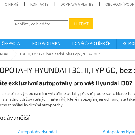
O FIRMĚ
KONTAKTY
DOPRAVA A PLATBY
OBCHODNÍ PODM
HLEDAT
ČERPADLA
FOTOVOLTAIKA
DOMÁCÍ SPOTŘEBIČE
RC MO
NDAI
I 30, II,TYP GD, bez zadní loket.op.,2012-2017
POTAHY HYUNDAI I 30, II,TYP GD, bez 
te exkluzivní autopotahy pro váš Hyundai I30?
cialisté na výrobu na míru vytváříme potahy přesně podle specifikace to
 a snadno udržovatelných materiálů, které nabízejí nejen ochranu, ale také
otnost našimi kvalitními autopotahy.
odávanější
Autopotahy Hyundai i
Autopotahy Hyun