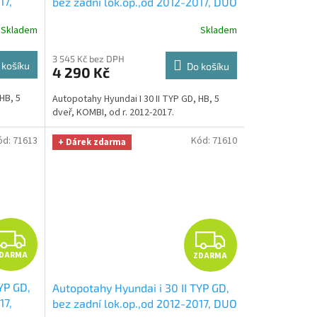
17,
bez zadní lok.op.,od 2012-2017, DUO
ZÁL
vínovo šedé
+ UNIVERZÁL utěrka z
R
R
Skladem
Skladem
Smart
mikrovlákna velká Smart Microfiber
 299,-
zdarma v hodnotě 299,-Kč
M
M
3 545 Kč bez DPH
 košíku
Do košíku
4 290 Kč
A
A
HB, 5
Autopotahy Hyundai I 30 II TYP GD, HB, 5
dveř, KOMBI, od r. 2012-2017.
ód:
71613
Kód:
71610
+ Dárek zdarma
Z
Z
DARMA
ZDARMA
D
D
YP GD,
Autopotahy Hyundai i 30 II TYP GD,
A
A
17,
bez zadní lok.op.,od 2012-2017, DUO