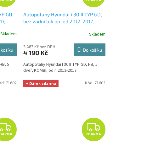
ZDARMA
D
D
YP GD,
Autopotahy Hyundai i 30 II TYP GD,
A
A
17,
bez zadní lok.op.,od 2012-2017,
RZÁL
ELEGANCE modré
+ UNIVERZÁL
R
R
Skladem
Skladem
Smart
utěrka z mikrovlákna velká Smart
 299,-
Microfiber zdarma v hodnotě 299,-
M
M
3 463 Kč bez DPH
Kč
 košíku
Do košíku
4 190 Kč
A
A
HB, 5
Autopotahy Hyundai I 30 II TYP GD, HB, 5
dveř, KOMBI, od r. 2012-2017.
ód:
71602
Kód:
71603
+ Dárek zdarma
Z
Z
DARMA
ZDARMA
D
D