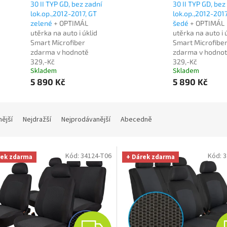
30 II TYP GD, bez zadní
30 II TYP GD, bez
lok.op.,2012-2017, GT
lok.op.,2012-2017
zelené
+ OPTIMÁL
šedé
+ OPTIMÁL
utěrka na auto i úklid
utěrka na auto i 
Smart Microfiber
Smart Microfibe
zdarma v hodnotě
zdarma v hodno
329,-Kč
329,-Kč
Skladem
Skladem
5 890 Kč
5 890 Kč
nější
Nejdražší
Nejprodávanější
Abecedně
Kód:
34124-T06
Kód:
3
rek zdarma
+ Dárek zdarma
Z