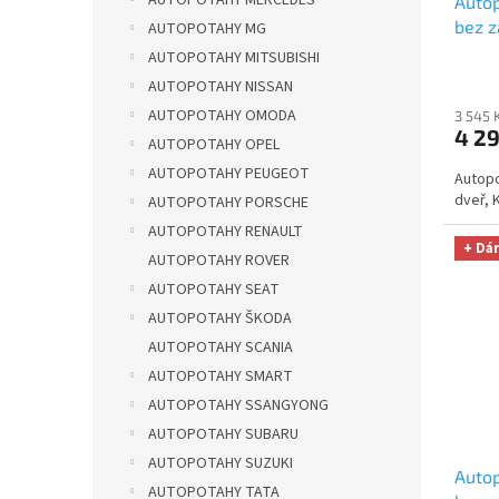
Autop
bez z
AUTOPOTAHY MG
DUO 
AUTOPOTAHY MITSUBISHI
utěrk
AUTOPOTAHY NISSAN
Micro
AUTOPOTAHY OMODA
3 545 
Kč
4 2
AUTOPOTAHY OPEL
AUTOPOTAHY PEUGEOT
Autopo
dveř, 
AUTOPOTAHY PORSCHE
AUTOPOTAHY RENAULT
+ Dá
AUTOPOTAHY ROVER
AUTOPOTAHY SEAT
AUTOPOTAHY ŠKODA
AUTOPOTAHY SCANIA
AUTOPOTAHY SMART
AUTOPOTAHY SSANGYONG
AUTOPOTAHY SUBARU
AUTOPOTAHY SUZUKI
Autop
AUTOPOTAHY TATA