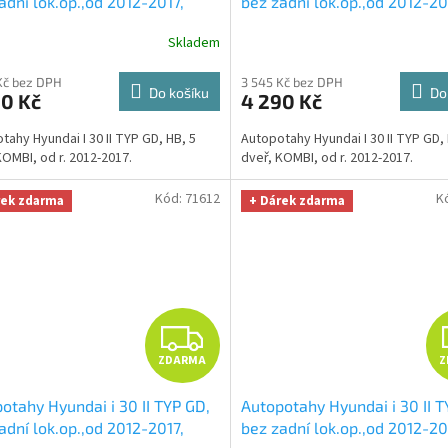
adní lok.op.,od 2012-2017,
bez zadní lok.op.,od 2012-20
stříbrno šedé
+ UNIVERZÁL
DUO vínovo černé
+ UNIVER
R
Skladem
a z mikrovlákna velká Smart
utěrka z mikrovlákna velká 
fiber zdarma v hodnotě 299,-
Microfiber zdarma v hodnotě
M
Kč bez DPH
3 545 Kč bez DPH
Kč
Do košíku
Do
90 Kč
4 290 Kč
A
tahy Hyundai I 30 II TYP GD, HB, 5
Autopotahy Hyundai I 30 II TYP GD, 
KOMBI, od r. 2012-2017.
dveř, KOMBI, od r. 2012-2017.
Kód:
71612
K
rek zdarma
+ Dárek zdarma
Z
ZDARMA
Z
D
otahy Hyundai i 30 II TYP GD,
Autopotahy Hyundai i 30 II T
A
adní lok.op.,od 2012-2017,
bez zadní lok.op.,od 2012-20