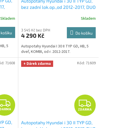
YP GD,
Autopotahy Hyundai i 30 II TYP GD,
A
A
17,
bez zadní lok.op.,od 2012-2017, DUO
ÁL
stříbrno černé
+ UNIVERZÁL utěrka
R
R
Skladem
Skladem
Smart
z mikrovlákna velká Smart
 299,-
Microfiber zdarma v hodnotě 299,-
M
M
3 545 Kč bez DPH
Kč
 košíku
Do košíku
4 290 Kč
A
A
HB, 5
Autopotahy Hyundai I 30 II TYP GD, HB, 5
dveř, KOMBI, od r. 2012-2017.
ód:
71608
Kód:
71609
+ Dárek zdarma
Z
Z
DARMA
ZDARMA
D
D
YP GD,
Autopotahy Hyundai i 30 II TYP GD,
A
A