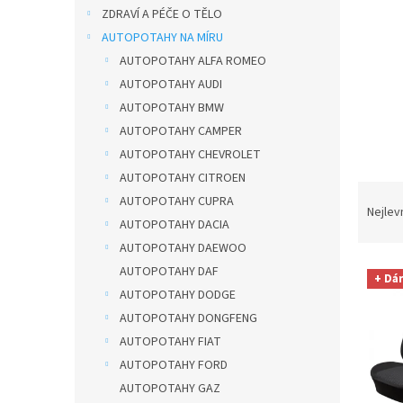
n
ZDRAVÍ A PÉČE O TĚLO
e
AUTOPOTAHY NA MÍRU
l
AUTOPOTAHY ALFA ROMEO
AUTOPOTAHY AUDI
AUTOPOTAHY BMW
AUTOPOTAHY CAMPER
AUTOPOTAHY CHEVROLET
AUTOPOTAHY CITROEN
Ř
AUTOPOTAHY CUPRA
a
Nejlev
AUTOPOTAHY DACIA
z
AUTOPOTAHY DAEWOO
e
V
n
AUTOPOTAHY DAF
+ Dá
ý
í
AUTOPOTAHY DODGE
p
p
AUTOPOTAHY DONGFENG
i
r
AUTOPOTAHY FIAT
s
o
AUTOPOTAHY FORD
p
d
r
u
AUTOPOTAHY GAZ