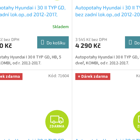
otahy Hyundai i 30 II TYP GD,
Autopotahy Hyundai i 30 II T
A
adní lok.op.,od 2012-2017,
bez zadní lok.op.,od 2012-20
ANCE šedé
+ UNIVERZÁL
DUO červeno černé
+ UNIVE
R
Skladem
a z mikrovlákna velká Smart
utěrka z mikrovlákna velká 
fiber zdarma v hodnotě 299,-
Microfiber zdarma v hodnotě
M
Kč bez DPH
3 545 Kč bez DPH
Kč
Do košíku
Do
0 Kč
4 290 Kč
A
tahy Hyundai I 30 II TYP GD, HB, 5
Autopotahy Hyundai I 30 II TYP GD, 
KOMBI, od r. 2012-2017.
dveř, KOMBI, od r. 2012-2017.
Kód:
71604
K
rek zdarma
+ Dárek zdarma
Z
ZDARMA
Z
D