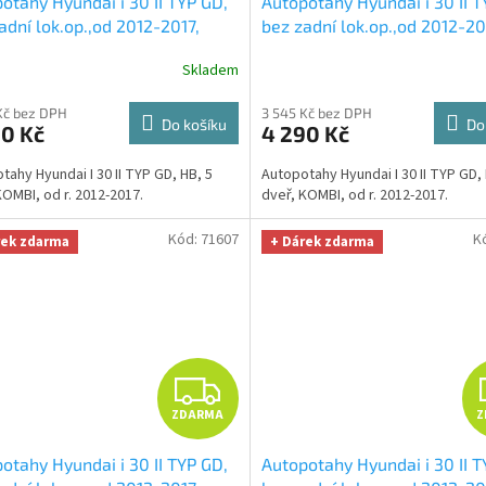
otahy Hyundai i 30 II TYP GD,
Autopotahy Hyundai i 30 II T
A
adní lok.op.,od 2012-2017,
bez zadní lok.op.,od 2012-20
modro černé
+ UNIVERZÁL
DUO modro šedé
+ UNIVERZ
R
Skladem
a z mikrovlákna velká Smart
utěrka z mikrovlákna velká 
fiber zdarma v hodnotě 299,-
Microfiber zdarma v hodnotě
M
Kč bez DPH
3 545 Kč bez DPH
Kč
Do košíku
Do
90 Kč
4 290 Kč
A
tahy Hyundai I 30 II TYP GD, HB, 5
Autopotahy Hyundai I 30 II TYP GD, 
KOMBI, od r. 2012-2017.
dveř, KOMBI, od r. 2012-2017.
Kód:
71607
K
rek zdarma
+ Dárek zdarma
Z
ZDARMA
Z
D
otahy Hyundai i 30 II TYP GD,
Autopotahy Hyundai i 30 II T
A