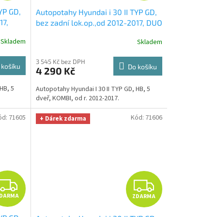
YP GD,
Autopotahy Hyundai i 30 II TYP GD,
A
A
17,
bez zadní lok.op.,od 2012-2017, DUO
RZÁL
červeno šedé
+ UNIVERZÁL utěrka z
R
R
Skladem
Skladem
Smart
mikrovlákna velká Smart Microfiber
 299,-
zdarma v hodnotě 299,-Kč
M
M
3 545 Kč bez DPH
 košíku
Do košíku
4 290 Kč
A
A
HB, 5
Autopotahy Hyundai I 30 II TYP GD, HB, 5
dveř, KOMBI, od r. 2012-2017.
ód:
71605
Kód:
71606
+ Dárek zdarma
Z
Z
DARMA
ZDARMA
D
D