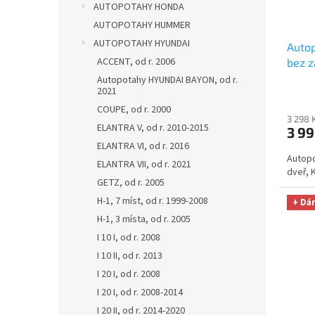
o
k
AUTOPOTAHY HONDA
d
t
AUTOPOTAHY HUMMER
u
ů
AUTOPOTAHY HYUNDAI
Autop
k
ACCENT, od r. 2006
bez z
t
Dyna
ů
Autopotahy HYUNDAI BAYON, od r.
2021
utěrk
Micro
COUPE, od r. 2000
3 298 
Kč
ELANTRA V, od r. 2010-2015
3 99
ELANTRA VI, od r. 2016
Autopo
ELANTRA VII, od r. 2021
dveř, 
GETZ, od r. 2005
H-1, 7 míst, od r. 1999-2008
+ Dá
H-1, 3 místa, od r. 2005
I 10 I, od r. 2008
I 10 II, od r. 2013
I 20 I, od r. 2008
I 20 I, od r. 2008-2014
I 20 II, od r. 2014-2020