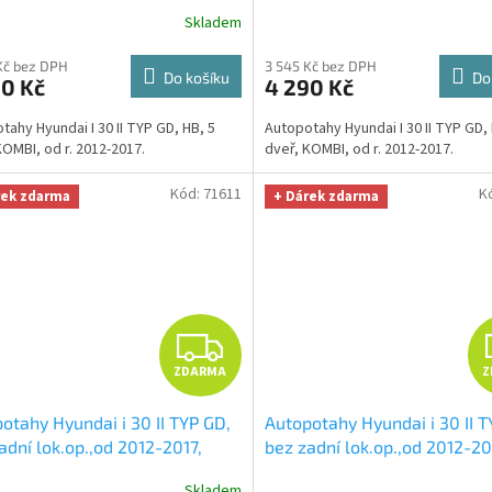
zeleno černé
+ UNIVERZÁL
DUO zeleno šedé
+ UNIVERZ
R
Skladem
a z mikrovlákna velká Smart
utěrka z mikrovlákna velká 
fiber zdarma v hodnotě 299,-
Microfiber zdarma v hodnotě
M
Kč bez DPH
3 545 Kč bez DPH
Kč
Do košíku
Do
90 Kč
4 290 Kč
A
tahy Hyundai I 30 II TYP GD, HB, 5
Autopotahy Hyundai I 30 II TYP GD, 
KOMBI, od r. 2012-2017.
dveř, KOMBI, od r. 2012-2017.
Kód:
71611
K
rek zdarma
+ Dárek zdarma
Z
ZDARMA
Z
D
otahy Hyundai i 30 II TYP GD,
Autopotahy Hyundai i 30 II T
A
adní lok.op.,od 2012-2017,
bez zadní lok.op.,od 2012-20
žluto šedé
+ UNIVERZÁL
černé
+ UNIVERZÁL utěrka z
R
Skladem