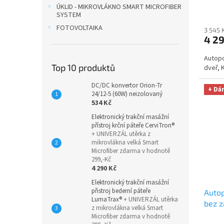
DUO 
ÚKLID - MIKROVLÁKNO SMART MICROFIBER
utěrk
SYSTEM
Micro
FOTOVOLTAIKA
3 545 
Kč
4 2
Autopo
Top 10 produktů
dveř, 
DC/DC konvertor Orion-Tr
+ Dá
24/12-5 (60W) neizolovaný
534 Kč
Elektronický trakční masážní
přístroj krční páteře CerviTron®
+ UNIVERZÁL utěrka z
mikrovlákna velká Smart
Microfiber zdarma v hodnotě
299,-Kč
4 290 Kč
Elektronický trakční masážní
přistroj bederní páteře
Autop
LumaTrax®
+ UNIVERZÁL utěrka
bez z
z mikrovlákna velká Smart
DUO 
Microfiber zdarma v hodnotě