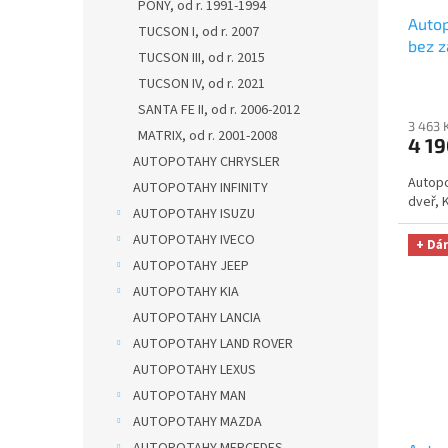
PONY, od r. 1991-1994
Autop
TUCSON I, od r. 2007
bez z
TUCSON III, od r. 2015
ELEG
TUCSON IV, od r. 2021
utěrk
SANTA FE II, od r. 2006-2012
Micro
3 463 
Kč
MATRIX, od r. 2001-2008
4 19
AUTOPOTAHY CHRYSLER
Autopo
AUTOPOTAHY INFINITY
dveř, 
AUTOPOTAHY ISUZU
AUTOPOTAHY IVECO
+ Dá
AUTOPOTAHY JEEP
AUTOPOTAHY KIA
AUTOPOTAHY LANCIA
AUTOPOTAHY LAND ROVER
AUTOPOTAHY LEXUS
AUTOPOTAHY MAN
AUTOPOTAHY MAZDA
AUTOPOTAHY MERCEDES