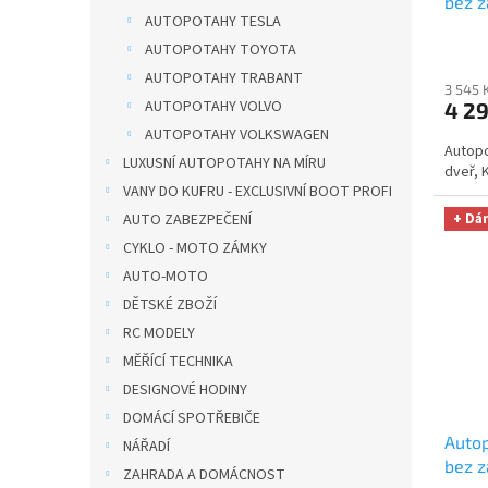
bez z
AUTOPOTAHY TESLA
DUO 
AUTOPOTAHY TOYOTA
utěrk
Micro
AUTOPOTAHY TRABANT
3 545 
Kč
AUTOPOTAHY VOLVO
4 2
AUTOPOTAHY VOLKSWAGEN
Autopo
LUXUSNÍ AUTOPOTAHY NA MÍRU
dveř, 
VANY DO KUFRU - EXCLUSIVNÍ BOOT PROFI
AUTO ZABEZPEČENÍ
+ Dá
CYKLO - MOTO ZÁMKY
AUTO-MOTO
DĚTSKÉ ZBOŽÍ
RC MODELY
MĚŘÍCÍ TECHNIKA
DESIGNOVÉ HODINY
DOMÁCÍ SPOTŘEBIČE
Autop
NÁŘADÍ
bez z
ZAHRADA A DOMÁCNOST