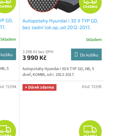
DARMA
ZDARMA
D
D
YP GD,
Autopotahy Hyundai i 30 II TYP GD,
A
A
17,
bez zadní lok.op.,od 2012-2017,
 utěrka
Dynamic šedé
+ UNIVERZÁL utěrka
R
R
Skladem
Skladem
z mikrovlákna velká Smart
 299,-
Microfiber zdarma v hodnotě 299,-
M
M
3 298 Kč bez DPH
Kč
 košíku
Do košíku
3 990 Kč
A
A
HB, 5
Autopotahy Hyundai I 30 II TYP GD, HB, 5
dveř, KOMBI, od r. 2012-2017.
ód:
71594
Kód:
71595
+ Dárek zdarma
Z
Z
DARMA