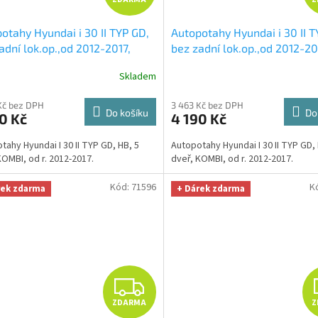
D
otahy Hyundai i 30 II TYP GD,
Autopotahy Hyundai i 30 II T
A
adní lok.op.,od 2012-2017,
bez zadní lok.op.,od 2012-20
ANCE černé
+ UNIVERZÁL
ELEGANCE červené
+ UNIVE
R
Skladem
a z mikrovlákna velká Smart
utěrka z mikrovlákna velká 
fiber zdarma v hodnotě 299,-
Microfiber zdarma v hodnotě
M
Kč bez DPH
3 463 Kč bez DPH
Kč
Do košíku
Do
0 Kč
4 190 Kč
A
tahy Hyundai I 30 II TYP GD, HB, 5
Autopotahy Hyundai I 30 II TYP GD, 
KOMBI, od r. 2012-2017.
dveř, KOMBI, od r. 2012-2017.
Kód:
71596
K
rek zdarma
+ Dárek zdarma
Z
ZDARMA
Z
D