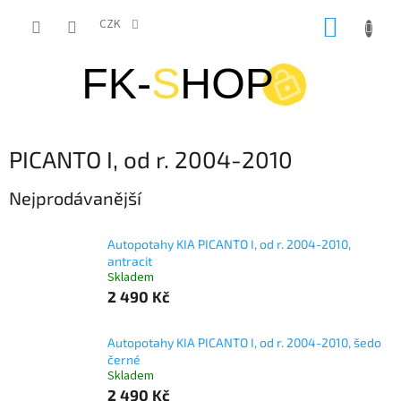
Přejít
NÁKUP
na
CZK
obsah
KOŠÍK
PICANTO I, od r. 2004-2010
Nejprodávanější
Autopotahy KIA PICANTO I, od r. 2004-2010,
antracit
Skladem
2 490 Kč
Autopotahy KIA PICANTO I, od r. 2004-2010, šedo
černé
Skladem
2 490 Kč