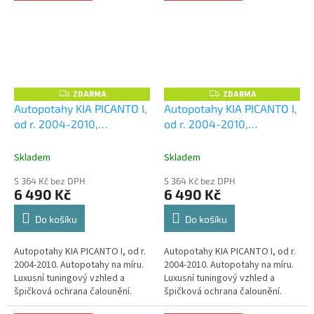
ZDARMA
ZDARMA
Z
Z
D
D
Autopotahy KIA PICANTO I,
Autopotahy KIA PICANTO I,
A
A
od r. 2004-2010,
od r. 2004-2010,
R
R
M
M
AUTHENTIC PREMIUM,
AUTHENTIC PREMIUM,
A
A
žakar audi
+ OPTIMÁL
žakar Avio
+ OPTIMÁL
Skladem
Skladem
utěrka na auto i úklid
utěrka na auto i úklid
5 364 Kč bez DPH
5 364 Kč bez DPH
Smart Microfiber zdarma v
Smart Microfiber zdarma v
6 490 Kč
6 490 Kč
hodnotě 329,-Kč
hodnotě 329,-Kč
Do košíku
Do košíku
Autopotahy KIA PICANTO I, od r.
Autopotahy KIA PICANTO I, od r.
2004-2010. Autopotahy na míru.
2004-2010. Autopotahy na míru.
Luxusní tuningový vzhled a
Luxusní tuningový vzhled a
špičková ochrana čalounění.
špičková ochrana čalounění.
Profesionální čalounické
Profesionální čalounické