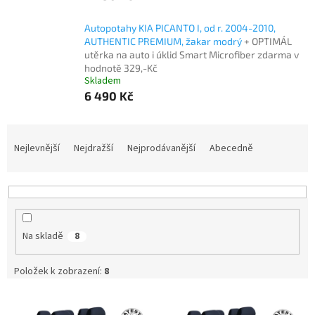
Autopotahy KIA PICANTO I, od r. 2004-2010,
AUTHENTIC PREMIUM, žakar modrý
+ OPTIMÁL
utěrka na auto i úklid Smart Microfiber zdarma v
hodnotě 329,-Kč
Skladem
6 490 Kč
Ř
a
Nejlevnější
Nejdražší
Nejprodávanější
Abecedně
z
e
n
í
p
Na skladě
8
r
o
d
Položek k zobrazení:
8
u
V
k
ý