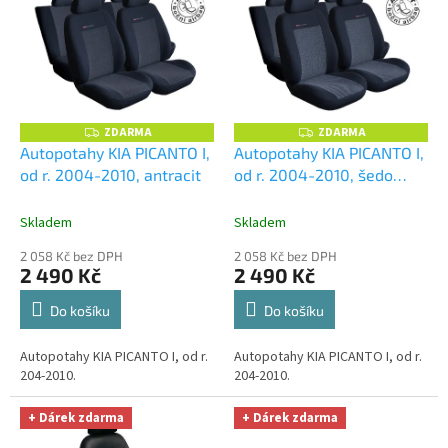
t
p
ů
i
s
p
r
o
ZDARMA
ZDARMA
Z
Z
D
D
d
Autopotahy KIA PICANTO I,
Autopotahy KIA PICANTO I,
A
A
u
od r. 2004-2010, antracit
od r. 2004-2010, šedo
R
R
M
M
k
černé
A
A
t
Skladem
Skladem
ů
2 058 Kč bez DPH
2 058 Kč bez DPH
2 490 Kč
2 490 Kč
Do košíku
Do košíku
Autopotahy KIA PICANTO I, od r.
Autopotahy KIA PICANTO I, od r.
204-2010.
204-2010.
+ Dárek zdarma
+ Dárek zdarma