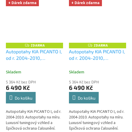
zpracování. Automobilová...
zpracování. Automobilová...
+ Dárek zdarma
+ Dárek zdarma
ZDARMA
ZDARMA
Z
Z
D
D
Autopotahy KIA PICANTO I,
Autopotahy KIA PICANTO I,
A
A
od r. 2004-2010,
od r. 2004-2010,
R
R
M
M
AUTHENTIC PREMIUM,
AUTHENTIC PREMIUM,
A
A
žakar červený
+ OPTIMÁL
žakar modrý
+ OPTIMÁL
Skladem
Skladem
utěrka na auto i úklid
utěrka na auto i úklid
5 364 Kč bez DPH
5 364 Kč bez DPH
Smart Microfiber zdarma v
Smart Microfiber zdarma v
6 490 Kč
6 490 Kč
hodnotě 329,-Kč
hodnotě 329,-Kč
Do košíku
Do košíku
Autopotahy KIA PICANTO I, od r.
Autopotahy KIA PICANTO I, od r.
2004-2010. Autopotahy na míru.
2004-2010. Autopotahy na míru.
Luxusní tuningový vzhled a
Luxusní tuningový vzhled a
špičková ochrana čalounění.
špičková ochrana čalounění.