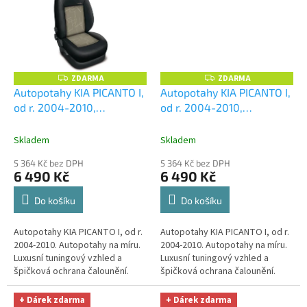
ZDARMA
ZDARMA
Z
Z
D
D
Autopotahy KIA PICANTO I,
Autopotahy KIA PICANTO I,
A
A
od r. 2004-2010,
od r. 2004-2010,
R
R
M
M
AUTHENTIC PREMIUM,
AUTHENTIC PREMIUM,
A
A
Matrix béžový
+ OPTIMÁL
Matrix šedý
+ OPTIMÁL
Skladem
Skladem
utěrka na auto i úklid
utěrka na auto i úklid
5 364 Kč bez DPH
5 364 Kč bez DPH
Smart Microfiber zdarma v
Smart Microfiber zdarma v
6 490 Kč
6 490 Kč
hodnotě 329,-Kč
hodnotě 329,-Kč
Do košíku
Do košíku
Autopotahy KIA PICANTO I, od r.
Autopotahy KIA PICANTO I, od r.
2004-2010. Autopotahy na míru.
2004-2010. Autopotahy na míru.
Luxusní tuningový vzhled a
Luxusní tuningový vzhled a
špičková ochrana čalounění.
špičková ochrana čalounění.
Profesionální čalounické
Profesionální čalounické
zpracování. Automobilová...
zpracování. Automobilová...
+ Dárek zdarma
+ Dárek zdarma