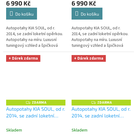
6 990 Kč
6 990 Kč
zdarma v hodnotě 329,-Kč
zdarma v hodnotě 329,-Kč
Do košíku
Do košíku
Autopotahy KIA SOUL, od r.
Autopotahy KIA SOUL, od r.
2014, se zadní loketní opěrkou.
2014, se zadní loketní opěrkou.
Autopotahy na míru. Luxusní
Autopotahy na míru. Luxusní
tuningový vzhled a špičková
tuningový vzhled a špičková
ochrana čalounění. Profesionální
ochrana čalounění. Profesionální
čalounické zpracování....
čalounické zpracování....
+ Dárek zdarma
+ Dárek zdarma
ZDARMA
ZDARMA
Z
Z
D
D
Autopotahy KIA SOUL, od r.
Autopotahy KIA SOUL, od r.
A
A
2014, se zadní loketní
2014, se zadní loketní
R
R
M
M
opěrkou, AUTHENTIC
opěrkou, AUTHENTIC
A
A
DOBLO,Matrix šedý
+
LEATHER, béžové
+
Skladem
Skladem
OPTIMÁL utěrka na auto i
OPTIMÁL utěrka na auto i