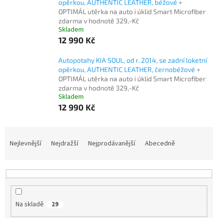
opěrkou, AUTHENTIC LEATHER, béžové
+
OPTIMÁL utěrka na auto i úklid Smart Microfiber
zdarma v hodnotě 329,-Kč
Skladem
12 990 Kč
Autopotahy KIA SOUL, od r. 2014, se zadní loketní
opěrkou, AUTHENTIC LEATHER, černobéžové
+
OPTIMÁL utěrka na auto i úklid Smart Microfiber
zdarma v hodnotě 329,-Kč
Skladem
12 990 Kč
Ř
a
Nejlevnější
Nejdražší
Nejprodávanější
Abecedně
z
e
n
í
p
Na skladě
29
r
o