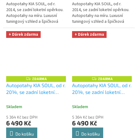
Autopotahy KIA SOUL, od r.
Autopotahy KIA SOUL, od r.
2014, se zadní loketní opěrkou.
2014, se zadní loketní opěrkou.
Autopotahy na míru. Luxusní
Autopotahy na míru. Luxusní
tuningový vzhled a špičková
tuningový vzhled a špičková
ochrana čalounění. Profesionální
ochrana čalounění. Profesionální
čalounické zpracování....
čalounické zpracování....
+ Dárek zdarma
+ Dárek zdarma
ZDARMA
ZDARMA
Z
Z
D
D
Autopotahy KIA SOUL, od r.
Autopotahy KIA SOUL, od r.
A
A
2014, se zadní loketní
2014, se zadní loketní
R
R
M
M
opěrkou, AUTHENTIC
opěrkou, AUTHENTIC
A
A
PREMIUM,Matrix šedý
+
PREMIUM,žakar červený
+
Skladem
Skladem
OPTIMÁL utěrka na auto i
OPTIMÁL utěrka na auto i
5 364 Kč bez DPH
5 364 Kč bez DPH
úklid Smart Microfiber
úklid Smart Microfiber
6 490 Kč
6 490 Kč
zdarma v hodnotě 329,-Kč
zdarma v hodnotě 329,-Kč
Do košíku
Do košíku