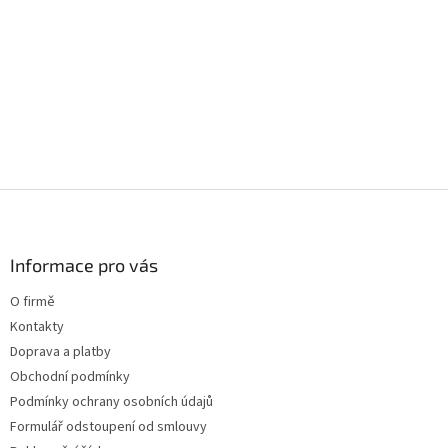
d
o
v
a
á
c
n
í
í
p
r
v
k
y
v
ý
Z
p
á
i
p
s
a
Informace pro vás
u
t
O firmě
í
Kontakty
Doprava a platby
Obchodní podmínky
Podmínky ochrany osobních údajů
Formulář odstoupení od smlouvy