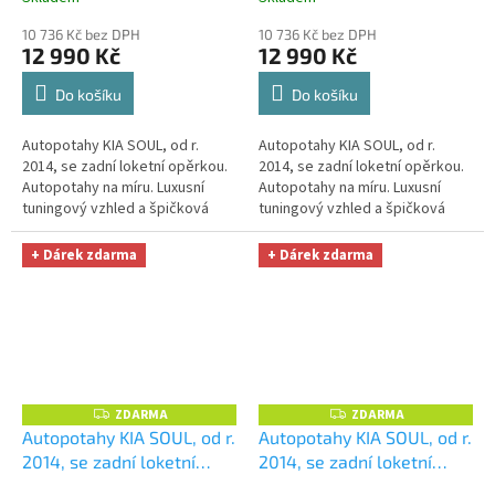
OPTIMÁL utěrka na auto i
OPTIMÁL utěrka na auto i
10 736 Kč bez DPH
10 736 Kč bez DPH
úklid Smart Microfiber
úklid Smart Microfiber
12 990 Kč
12 990 Kč
zdarma v hodnotě 329,-Kč
zdarma v hodnotě 329,-Kč
Do košíku
Do košíku
Autopotahy KIA SOUL, od r.
Autopotahy KIA SOUL, od r.
2014, se zadní loketní opěrkou.
2014, se zadní loketní opěrkou.
Autopotahy na míru. Luxusní
Autopotahy na míru. Luxusní
tuningový vzhled a špičková
tuningový vzhled a špičková
ochrana čalounění. Profesionální
ochrana čalounění. Profesionální
čalounické zpracování....
čalounické zpracování....
+ Dárek zdarma
+ Dárek zdarma
ZDARMA
ZDARMA
Z
Z
D
D
Autopotahy KIA SOUL, od r.
Autopotahy KIA SOUL, od r.
A
A
2014, se zadní loketní
2014, se zadní loketní
R
R
M
M
opěrkou, AUTHENTIC
opěrkou, AUTHENTIC
A
A