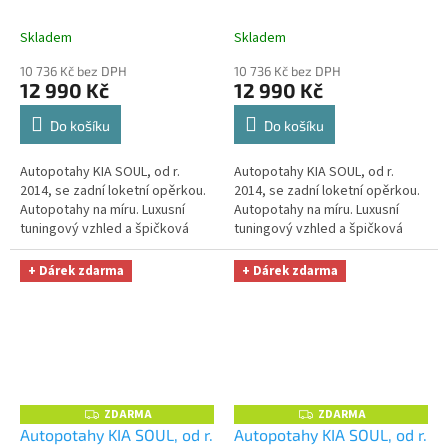
M
M
opěrkou, AUTHENTIC
opěrkou, AUTHENTIC
A
A
LEATHER, černošedé
+
VELVET, béžové
+
Skladem
Skladem
OPTIMÁL utěrka na auto i
OPTIMÁL utěrka na auto i
10 736 Kč bez DPH
10 736 Kč bez DPH
úklid Smart Microfiber
úklid Smart Microfiber
12 990 Kč
12 990 Kč
zdarma v hodnotě 329,-Kč
zdarma v hodnotě 329,-Kč
Do košíku
Do košíku
Autopotahy KIA SOUL, od r.
Autopotahy KIA SOUL, od r.
2014, se zadní loketní opěrkou.
2014, se zadní loketní opěrkou.
Autopotahy na míru. Luxusní
Autopotahy na míru. Luxusní
tuningový vzhled a špičková
tuningový vzhled a špičková
ochrana čalounění. Profesionální
ochrana čalounění. Profesionální
čalounické zpracování....
čalounické zpracování....
+ Dárek zdarma
+ Dárek zdarma
ZDARMA
ZDARMA
Z
Z
D
D
Autopotahy KIA SOUL, od r.
Autopotahy KIA SOUL, od r.
A
A