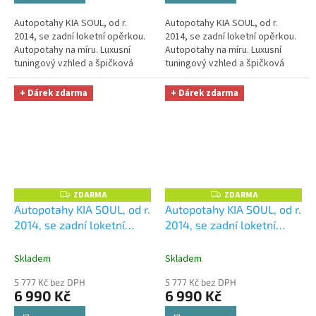
Autopotahy KIA SOUL, od r.
Autopotahy KIA SOUL, od r.
2014, se zadní loketní opěrkou.
2014, se zadní loketní opěrkou.
Autopotahy na míru. Luxusní
Autopotahy na míru. Luxusní
tuningový vzhled a špičková
tuningový vzhled a špičková
ochrana čalounění. Profesionální
ochrana čalounění. Profesionální
čalounické zpracování....
čalounické zpracování....
+ Dárek zdarma
+ Dárek zdarma
ZDARMA
ZDARMA
Z
Z
D
D
Autopotahy KIA SOUL, od r.
Autopotahy KIA SOUL, od r.
A
A
2014, se zadní loketní
2014, se zadní loketní
R
R
M
M
opěrkou, AUTHENTIC
opěrkou, AUTHENTIC
A
A
DOBLO, Matrix béžový
+
DOBLO, Matrix černý
+
Skladem
Skladem
OPTIMÁL utěrka na auto i
OPTIMÁL utěrka na auto i
5 777 Kč bez DPH
5 777 Kč bez DPH
úklid Smart Microfiber
úklid Smart Microfiber
6 990 Kč
6 990 Kč
zdarma v hodnotě 329,-Kč
zdarma v hodnotě 329,-Kč