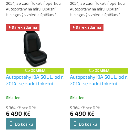
2014, se zadní loketní opěrkou.
2014, se zadní loketní opěrkou.
Autopotahy na míru. Luxusní
Autopotahy na míru. Luxusní
tuningový vzhled a špičková
tuningový vzhled a špičková
ochrana čalounění. Profesionální
ochrana čalounění. Profesionální
čalounické zpracování....
čalounické zpracování....
+ Dárek zdarma
+ Dárek zdarma
ZDARMA
ZDARMA
Z
Z
D
D
Autopotahy KIA SOUL, od r.
Autopotahy KIA SOUL, od r.
A
A
2014, se zadní loketní
2014, se zadní loketní
R
R
M
M
opěrkou, AUTHENTIC
opěrkou, AUTHENTIC
A
A
PREMIUM, žakar modrý
+
PREMIUM,Matrix béžový
+
Skladem
Skladem
OPTIMÁL utěrka na auto i
OPTIMÁL utěrka na auto i
5 364 Kč bez DPH
5 364 Kč bez DPH
úklid Smart Microfiber
úklid Smart Microfiber
6 490 Kč
6 490 Kč
zdarma v hodnotě 329,-Kč
zdarma v hodnotě 329,-Kč
Do košíku
Do košíku