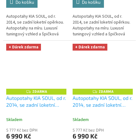
Do košíku
Do košíku
Autopotahy KIA SOUL, od r.
Autopotahy KIA SOUL, od r.
2014, se zadní loketní opěrkou.
2014, se zadní loketní opěrkou.
Autopotahy na míru. Luxusní
Autopotahy na míru. Luxusní
tuningový vzhled a špičková
tuningový vzhled a špičková
ochrana čalounění. Profesionální
ochrana čalounění. Profesionální
čalounické zpracování....
čalounické zpracování....
+ Dárek zdarma
+ Dárek zdarma
ZDARMA
ZDARMA
Z
Z
D
D
Autopotahy KIA SOUL, od r.
Autopotahy KIA SOUL, od r.
A
A
2014, se zadní loketní
2014, se zadní loketní
R
R
M
M
opěrkou, AUTHENTIC
opěrkou, AUTHENTIC
A
A
DOBLO, žakar Audi
+
DOBLO, žakar Avio
+
Skladem
Skladem
OPTIMÁL utěrka na auto i
OPTIMÁL utěrka na auto i
5 777 Kč bez DPH
5 777 Kč bez DPH
úklid Smart Microfiber
úklid Smart Microfiber
6 990 Kč
6 990 Kč
zdarma v hodnotě 329,-Kč
zdarma v hodnotě 329,-Kč