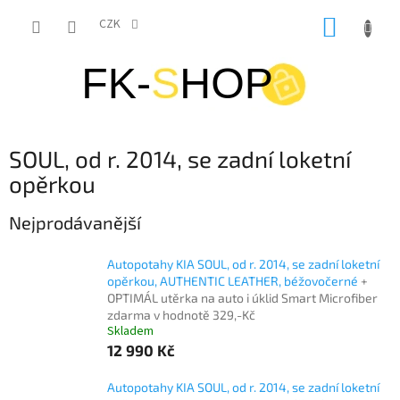
Přejít
NÁKUP
na
CZK
obsah
KOŠÍK
SOUL, od r. 2014, se zadní loketní
opěrkou
Nejprodávanější
Autopotahy KIA SOUL, od r. 2014, se zadní loketní
opěrkou, AUTHENTIC LEATHER, béžovočerné
+
OPTIMÁL utěrka na auto i úklid Smart Microfiber
zdarma v hodnotě 329,-Kč
Skladem
12 990 Kč
Autopotahy KIA SOUL, od r. 2014, se zadní loketní