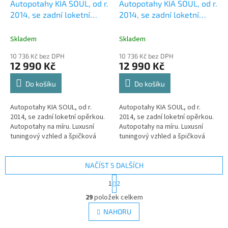
Autopotahy KIA SOUL, od r.
Autopotahy KIA SOUL, od r.
A
A
2014, se zadní loketní
2014, se zadní loketní
R
R
M
M
opěrkou, AUTHENTIC
opěrkou, AUTHENTIC
A
A
VELVET, černé
+ OPTIMÁL
VELVET, černobéžové
+
Skladem
Skladem
utěrka na auto i úklid
OPTIMÁL utěrka na auto i
10 736 Kč bez DPH
10 736 Kč bez DPH
Smart Microfiber zdarma v
úklid Smart Microfiber
12 990 Kč
12 990 Kč
hodnotě 329,-Kč
zdarma v hodnotě 329,-Kč
Do košíku
Do košíku
Autopotahy KIA SOUL, od r.
Autopotahy KIA SOUL, od r.
2014, se zadní loketní opěrkou.
2014, se zadní loketní opěrkou.
Autopotahy na míru. Luxusní
Autopotahy na míru. Luxusní
tuningový vzhled a špičková
tuningový vzhled a špičková
ochrana čalounění. Profesionální
ochrana čalounění. Profesionální
čalounické zpracování....
čalounické zpracování....
NAČÍST 5 DALŠÍCH
S
1
2
t
O
r
29
položek celkem
v
á
l
NAHORU
n
á
k