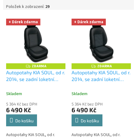
d
Položek k zobrazení:
29
u
V
k
+ Dárek zdarma
+ Dárek zdarma
ý
t
p
ů
i
s
p
r
o
ZDARMA
ZDARMA
Z
Z
D
D
d
Autopotahy KIA SOUL, od r.
Autopotahy KIA SOUL, od r.
A
A
u
2014, se zadní loketní
2014, se zadní loketní
R
R
M
M
k
opěrkou, AUTHENTIC
opěrkou, AUTHENTIC
A
A
t
PREMIUM, žakar Audi
+
PREMIUM, žakar Avio
+
Skladem
Skladem
ů
OPTIMÁL utěrka na auto i
OPTIMÁL utěrka na auto i
5 364 Kč bez DPH
5 364 Kč bez DPH
úklid Smart Microfiber
úklid Smart Microfiber
6 490 Kč
6 490 Kč
zdarma v hodnotě 329,-Kč
zdarma v hodnotě 329,-Kč
Do košíku
Do košíku
Autopotahy KIA SOUL, od r.
Autopotahy KIA SOUL, od r.