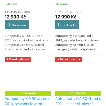
LEATHER, černobéžové
+
LEATHER, černobílé
+
Skladem
Skladem
OPTIMÁL utěrka na auto i
OPTIMÁL utěrka na auto i
10 736 Kč bez DPH
10 736 Kč bez DPH
úklid Smart Microfiber
úklid Smart Microfiber
12 990 Kč
12 990 Kč
zdarma v hodnotě 329,-Kč
zdarma v hodnotě 329,-Kč
Do košíku
Do košíku
Autopotahy KIA SOUL, od r.
Autopotahy KIA SOUL, od r.
2014, se zadní loketní opěrkou.
2014, se zadní loketní opěrkou.
Autopotahy na míru. Luxusní
Autopotahy na míru. Luxusní
tuningový vzhled a špičková
tuningový vzhled a špičková
ochrana čalounění. Profesionální
ochrana čalounění. Profesionální
čalounické zpracování....
čalounické zpracování....
+ Dárek zdarma
+ Dárek zdarma
ZDARMA
ZDARMA
Z
Z
D
D
Autopotahy KIA SOUL, od r.
Autopotahy KIA SOUL, od r.
A
A
2014, se zadní loketní
2014, se zadní loketní
R
R