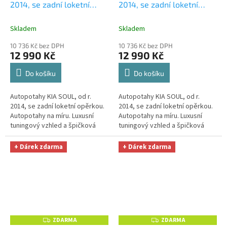
2014, se zadní loketní
2014, se zadní loketní
R
R
M
M
opěrkou, AUTHENTIC
opěrkou, AUTHENTIC
A
A
VELVET, béžovočerné
+
VELVET, béžovohnědé
+
Skladem
Skladem
OPTIMÁL utěrka na auto i
OPTIMÁL utěrka na auto i
10 736 Kč bez DPH
10 736 Kč bez DPH
úklid Smart Microfiber
úklid Smart Microfiber
12 990 Kč
12 990 Kč
zdarma v hodnotě 329,-Kč
zdarma v hodnotě 329,-Kč
Do košíku
Do košíku
Autopotahy KIA SOUL, od r.
Autopotahy KIA SOUL, od r.
2014, se zadní loketní opěrkou.
2014, se zadní loketní opěrkou.
Autopotahy na míru. Luxusní
Autopotahy na míru. Luxusní
tuningový vzhled a špičková
tuningový vzhled a špičková
ochrana čalounění. Profesionální
ochrana čalounění. Profesionální
čalounické zpracování....
čalounické zpracování....
+ Dárek zdarma
+ Dárek zdarma
ZDARMA
ZDARMA
Z
Z
D
D