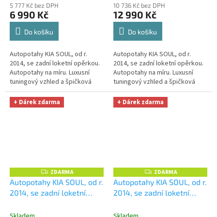
5 777 Kč bez DPH
10 736 Kč bez DPH
úklid Smart Microfiber
úklid Smart Microfiber
6 990 Kč
12 990 Kč
zdarma v hodnotě 329,-Kč
zdarma v hodnotě 329,-Kč
Do košíku
Do košíku
Autopotahy KIA SOUL, od r.
Autopotahy KIA SOUL, od r.
2014, se zadní loketní opěrkou.
2014, se zadní loketní opěrkou.
Autopotahy na míru. Luxusní
Autopotahy na míru. Luxusní
tuningový vzhled a špičková
tuningový vzhled a špičková
ochrana čalounění. Profesionální
ochrana čalounění. Profesionální
čalounické zpracování....
čalounické zpracování....
+ Dárek zdarma
+ Dárek zdarma
ZDARMA
ZDARMA
Z
Z
D
D
Autopotahy KIA SOUL, od r.
Autopotahy KIA SOUL, od r.
A
A
2014, se zadní loketní
2014, se zadní loketní
R
R
M
M
opěrkou, AUTHENTIC
opěrkou, AUTHENTIC
A
A
LEATHER, béžovočerné
+
LEATHER, černé
+
Skladem
Skladem