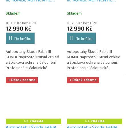
M
M
LEATHER, černobéžové
+
LEATHER, černošedé
+
A
A
OPTIMÁL utěrka na auto i
OPTIMÁL utěrka na auto i
Skladem
Skladem
úklid Smart Microfiber
úklid Smart Microfiber
10 736 Kč bez DPH
10 736 Kč bez DPH
zdarma v hodnotě 329,-Kč
zdarma v hodnotě 329,-Kč
12 990 Kč
12 990 Kč
Do košíku
Do košíku
Autopotahy Škoda Fabia III
Autopotahy Škoda Fabia III
KOMBI. Naprosto luxusní vzhled
KOMBI. Naprosto luxusní vzhled
a špičková ochrana čalounění.
a špičková ochrana čalounění.
Profesionální čalounické
Profesionální čalounické
zpracování. Automobilová
zpracování. Automobilová
syntetická kůže - ne koženka !!!
syntetická kůže - ne koženka !!!
+ Dárek zdarma
+ Dárek zdarma
ZDARMA
ZDARMA
Z
Z
D
D
Autopotahy Škoda FABIA
Autopotahy Škoda FABIA