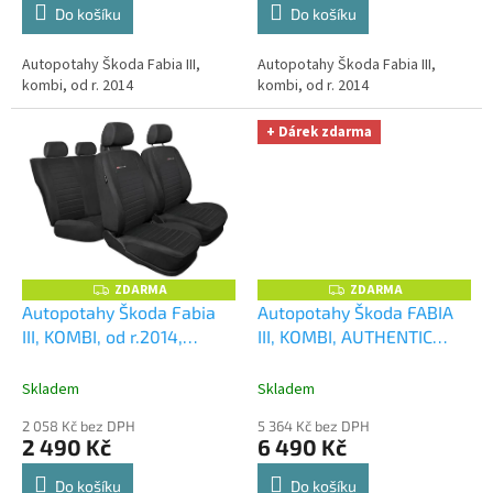
Do košíku
Do košíku
Autopotahy Škoda Fabia III,
Autopotahy Škoda Fabia III,
kombi, od r. 2014
kombi, od r. 2014
+ Dárek zdarma
ZDARMA
ZDARMA
Z
Z
D
D
Autopotahy Škoda Fabia
Autopotahy Škoda FABIA
A
A
III, KOMBI, od r.2014,
III, KOMBI, AUTHENTIC
R
R
M
M
dělené zadní opěradlo a
PREMIUM, matrix béžový
+
A
A
sedadlo, prolis
OPTIMÁL utěrka na auto i
Skladem
Skladem
úklid Smart Microfiber
2 058 Kč bez DPH
5 364 Kč bez DPH
zdarma v hodnotě 329,-Kč
2 490 Kč
6 490 Kč
Do košíku
Do košíku