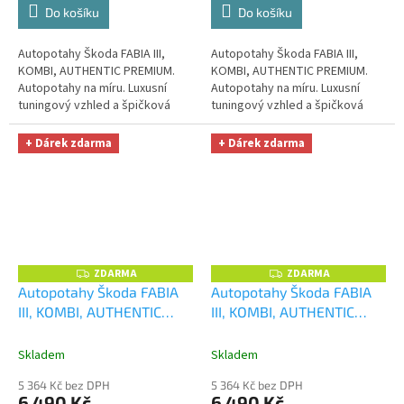
Do košíku
Do košíku
Autopotahy Škoda FABIA III,
Autopotahy Škoda FABIA III,
KOMBI, AUTHENTIC PREMIUM.
KOMBI, AUTHENTIC PREMIUM.
Autopotahy na míru. Luxusní
Autopotahy na míru. Luxusní
tuningový vzhled a špičková
tuningový vzhled a špičková
ochrana čalounění. Profesionální
ochrana čalounění. Profesionální
čalounické zpracování....
čalounické zpracování....
+ Dárek zdarma
+ Dárek zdarma
ZDARMA
ZDARMA
Z
Z
D
D
Autopotahy Škoda FABIA
Autopotahy Škoda FABIA
A
A
III, KOMBI, AUTHENTIC
III, KOMBI, AUTHENTIC
R
R
M
M
PREMIUM, vlnky černé
+
PREMIUM, žakar audi
+
A
A
OPTIMÁL utěrka na auto i
OPTIMÁL utěrka na auto i
Skladem
Skladem
úklid Smart Microfiber
úklid Smart Microfiber
5 364 Kč bez DPH
5 364 Kč bez DPH
zdarma v hodnotě 329,-Kč
zdarma v hodnotě 329,-Kč
6 490 Kč
6 490 Kč