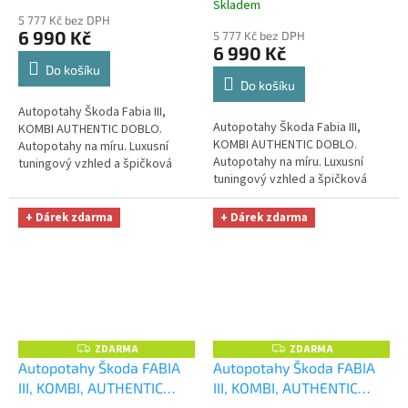
OPTIMÁL utěrka na auto i
OPTIMÁL utěrka na auto i
Skladem
hodnocení
úklid Smart Microfiber
5 777 Kč bez DPH
úklid Smart Microfiber
produktu
6 990 Kč
5 777 Kč bez DPH
zdarma v hodnotě 329,-Kč
zdarma v hodnotě 329,-Kč
je
6 990 Kč
5,0
Do košíku
z
Do košíku
5
Autopotahy Škoda Fabia III,
hvězdiček.
Autopotahy Škoda Fabia III,
KOMBI AUTHENTIC DOBLO.
KOMBI AUTHENTIC DOBLO.
Autopotahy na míru. Luxusní
Autopotahy na míru. Luxusní
tuningový vzhled a špičková
tuningový vzhled a špičková
ochrana čalounění. Profesionální
ochrana čalounění. Profesionální
čalounické zpracování. Krásné...
čalounické zpracování. Krásné...
+ Dárek zdarma
+ Dárek zdarma
ZDARMA
ZDARMA
Z
Z
D
D
Autopotahy Škoda FABIA
Autopotahy Škoda FABIA
A
A
III, KOMBI, AUTHENTIC
III, KOMBI, AUTHENTIC
R
R
M
M
DOBLO, vlnky černé
+
DOBLO, žakar audi
+