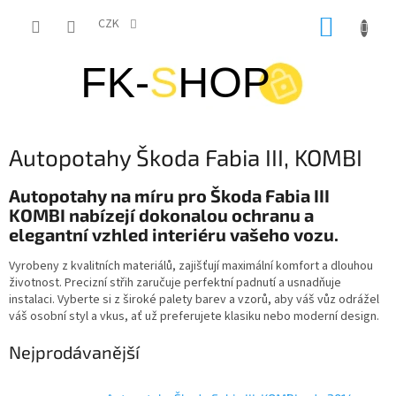
Přejít
NÁKUP
na
CZK
obsah
KOŠÍK
Autopotahy Škoda Fabia III, KOMBI
Autopotahy na míru pro Škoda Fabia III
KOMBI nabízejí dokonalou ochranu a
elegantní vzhled interiéru vašeho vozu.
Vyrobeny z kvalitních materiálů, zajišťují maximální komfort a dlouhou
životnost. Precizní střih zaručuje perfektní padnutí a usnadňuje
instalaci. Vyberte si z široké palety barev a vzorů, aby váš vůz odrážel
váš osobní styl a vkus, ať už preferujete klasiku nebo moderní design.
Nejprodávanější