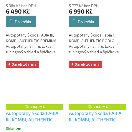
úklid Smart Microfiber
úklid Smart Microfiber
5 364 Kč bez DPH
5 777 Kč bez DPH
zdarma v hodnotě 329,-Kč
zdarma v hodnotě 329,-Kč
6 490 Kč
6 990 Kč
Do košíku
Do košíku
Autopotahy Škoda FABIA III,
Autopotahy Škoda Fabia III,
KOMBI, AUTHENTIC PREMIUM.
KOMBI AUTHENTIC DOBLO.
Autopotahy na míru. Luxusní
Autopotahy na míru. Luxusní
tuningový vzhled a špičková
tuningový vzhled a špičková
ochrana čalounění. Profesionální
ochrana čalounění. Profesionální
čalounické zpracování....
čalounické zpracování. Krásné...
+ Dárek zdarma
+ Dárek zdarma
ZDARMA
ZDARMA
Z
Z
D
D
Autopotahy Škoda FABIA
Autopotahy Škoda FABIA
A
A
III, KOMBI, AUTHENTIC
III, KOMBI, AUTHENTIC
R
R
M
M
DOBLO, matrix černý
+
DOBLO, matrix šedý
+
A
A
Skladem
Průměrné