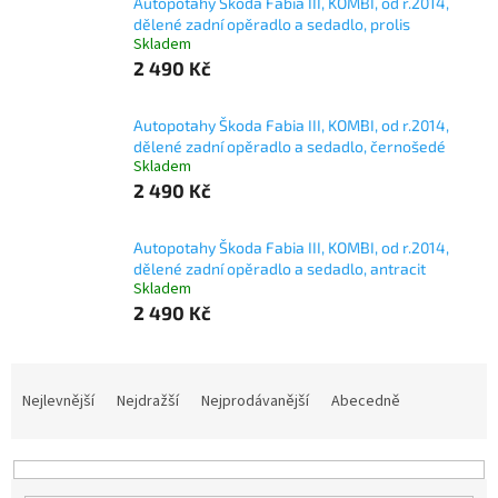
Autopotahy Škoda Fabia III, KOMBI, od r.2014,
dělené zadní opěradlo a sedadlo, prolis
Skladem
2 490 Kč
Autopotahy Škoda Fabia III, KOMBI, od r.2014,
dělené zadní opěradlo a sedadlo, černošedé
Skladem
2 490 Kč
Autopotahy Škoda Fabia III, KOMBI, od r.2014,
dělené zadní opěradlo a sedadlo, antracit
Skladem
2 490 Kč
Ř
a
Nejlevnější
Nejdražší
Nejprodávanější
Abecedně
z
e
n
í