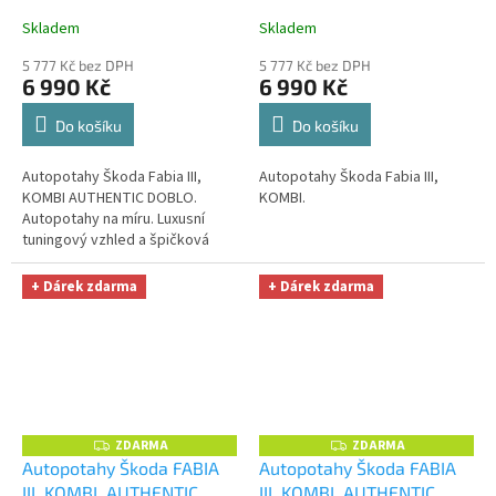
A
A
OPTIMÁL utěrka na auto i
OPTIMÁL utěrka na auto i
Skladem
Skladem
úklid Smart Microfiber
úklid Smart Microfiber
5 777 Kč bez DPH
5 777 Kč bez DPH
zdarma v hodnotě 329,-Kč
zdarma v hodnotě 329,-Kč
6 990 Kč
6 990 Kč
Do košíku
Do košíku
Autopotahy Škoda Fabia III,
Autopotahy Škoda Fabia III,
KOMBI AUTHENTIC DOBLO.
KOMBI.
Autopotahy na míru. Luxusní
tuningový vzhled a špičková
ochrana čalounění. Profesionální
čalounické zpracování. Krásné...
+ Dárek zdarma
+ Dárek zdarma
ZDARMA
ZDARMA
Z
Z
D
D
Autopotahy Škoda FABIA
Autopotahy Škoda FABIA
A
A
III, KOMBI, AUTHENTIC
III, KOMBI, AUTHENTIC
R
R