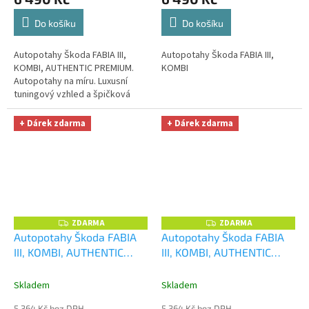
Do košíku
Do košíku
Autopotahy Škoda FABIA III,
Autopotahy Škoda FABIA III,
KOMBI, AUTHENTIC PREMIUM.
KOMBI
Autopotahy na míru. Luxusní
tuningový vzhled a špičková
ochrana čalounění. Profesionální
čalounické zpracování....
+ Dárek zdarma
+ Dárek zdarma
ZDARMA
ZDARMA
Z
Z
D
D
Autopotahy Škoda FABIA
Autopotahy Škoda FABIA
A
A
III, KOMBI, AUTHENTIC
III, KOMBI, AUTHENTIC
R
R
M
M
PREMIUM, žakar avio
+
PREMIUM, žakar červený
+
A
A
OPTIMÁL utěrka na auto i
OPTIMÁL utěrka na auto i
Skladem
Skladem
úklid Smart Microfiber
úklid Smart Microfiber
5 364 Kč bez DPH
5 364 Kč bez DPH