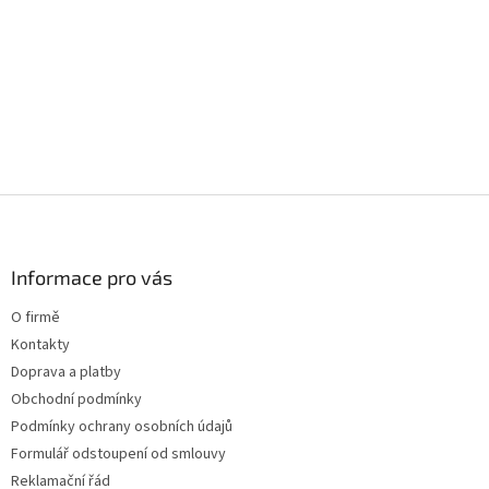
v
a
á
c
n
í
í
p
r
v
k
y
v
ý
Z
p
á
i
p
s
a
Informace pro vás
u
t
O firmě
í
Kontakty
Doprava a platby
Obchodní podmínky
Podmínky ochrany osobních údajů
Formulář odstoupení od smlouvy
Reklamační řád