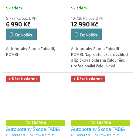
DOBLO, žakar modrý
+
LEATHER, černé
+
A
A
OPTIMÁL utěrka na auto i
OPTIMÁL utěrka na auto i
Skladem
Skladem
úklid Smart Microfiber
úklid Smart Microfiber
5 777 Kč bez DPH
10 736 Kč bez DPH
zdarma v hodnotě 329,-Kč
zdarma v hodnotě 329,-Kč
6 990 Kč
12 990 Kč
Do košíku
Do košíku
Autopotahy Škoda Fabia III,
Autopotahy Škoda Fabia III
KOMBI
KOMBI. Naprosto luxusní vzhled
a špičková ochrana čalounění.
Profesionální čalounické
zpracování. Automobilová
syntetická kůže - ne koženka !!!
+ Dárek zdarma
+ Dárek zdarma
ZDARMA
ZDARMA
Z
Z
D
D
Autopotahy Škoda FABIA
Autopotahy Škoda FABIA
A
A
III, KOMBI, AUTHENTIC
III, KOMBI, AUTHENTIC
R
R