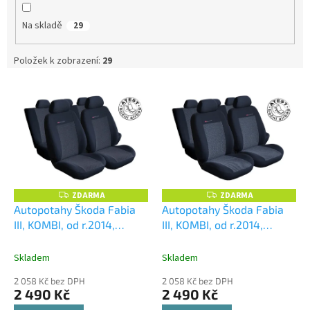
p
Na skladě
29
r
o
d
Položek k zobrazení:
29
u
V
k
ý
t
p
ů
i
s
p
r
o
ZDARMA
ZDARMA
Z
Z
D
D
d
Autopotahy Škoda Fabia
Autopotahy Škoda Fabia
A
A
u
III, KOMBI, od r.2014,
III, KOMBI, od r.2014,
R
R
M
M
k
dělené zadní opěradlo a
dělené zadní opěradlo a
A
A
t
sedadlo, antracit
sedadlo, černošedé
Skladem
Skladem
ů
2 058 Kč bez DPH
2 058 Kč bez DPH
2 490 Kč
2 490 Kč