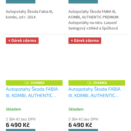
Autopotahy Škoda Fabia III,
Autopotahy Škoda FABIA III,
kombi, od r. 2014
KOMBI, AUTHENTIC PREMIUM.
Autopotahy na míru. Luxusní
tuningový vzhled a špičková
ochrana čalounění. Profesionální
čalounické zpracování....
+ Dárek zdarma
+ Dárek zdarma
ZDARMA
ZDARMA
Z
Z
D
D
Autopotahy Škoda FABIA
Autopotahy Škoda FABIA
A
A
III, KOMBI, AUTHENTIC
III, KOMBI, AUTHENTIC
R
R
M
M
PREMIUM, matrix černý
+
PREMIUM, matrix šedý
+
A
A
OPTIMÁL utěrka na auto i
OPTIMÁL utěrka na auto i
Skladem
Skladem
úklid Smart Microfiber
úklid Smart Microfiber
5 364 Kč bez DPH
5 364 Kč bez DPH
zdarma v hodnotě 329,-Kč
zdarma v hodnotě 329,-Kč
6 490 Kč
6 490 Kč