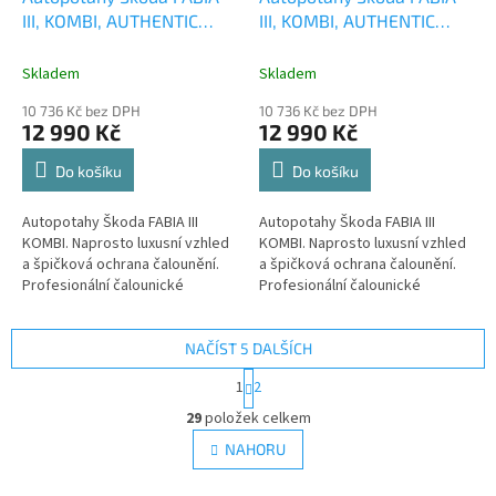
A
A
III, KOMBI, AUTHENTIC
III, KOMBI, AUTHENTIC
R
R
M
M
VELVET, černé
+ OPTIMÁL
VELVET, černobéžové
+
A
A
utěrka na auto i úklid
OPTIMÁL utěrka na auto i
Skladem
Skladem
Smart Microfiber zdarma v
úklid Smart Microfiber
10 736 Kč bez DPH
10 736 Kč bez DPH
hodnotě 329,-Kč
zdarma v hodnotě 329,-Kč
12 990 Kč
12 990 Kč
Do košíku
Do košíku
Autopotahy Škoda FABIA III
Autopotahy Škoda FABIA III
KOMBI. Naprosto luxusní vzhled
KOMBI. Naprosto luxusní vzhled
a špičková ochrana čalounění.
a špičková ochrana čalounění.
Profesionální čalounické
Profesionální čalounické
zpracování. Automobilová
zpracování. Automobilová
syntetická kůže a alcantara -
syntetická kůže a alcantara -
ne...
ne...
NAČÍST 5 DALŠÍCH
S
1
2
t
O
r
29
položek celkem
v
á
l
NAHORU
n
á
k
d
o