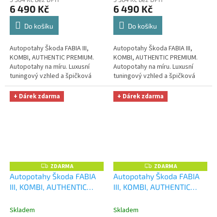
zdarma v hodnotě 329,-Kč
zdarma v hodnotě 329,-Kč
6 490 Kč
6 490 Kč
Do košíku
Do košíku
Autopotahy Škoda FABIA III,
Autopotahy Škoda FABIA III,
KOMBI, AUTHENTIC PREMIUM.
KOMBI, AUTHENTIC PREMIUM.
Autopotahy na míru. Luxusní
Autopotahy na míru. Luxusní
tuningový vzhled a špičková
tuningový vzhled a špičková
ochrana čalounění. Profesionální
ochrana čalounění. Profesionální
čalounické zpracování....
čalounické zpracování....
+ Dárek zdarma
+ Dárek zdarma
ZDARMA
ZDARMA
Z
Z
D
D
Autopotahy Škoda FABIA
Autopotahy Škoda FABIA
A
A
III, KOMBI, AUTHENTIC
III, KOMBI, AUTHENTIC
R
R
M
M
PREMIUM, žakar modrý
+
DOBLO, matrix béžový
+
A
A
OPTIMÁL utěrka na auto i
OPTIMÁL utěrka na auto i
Skladem
Skladem