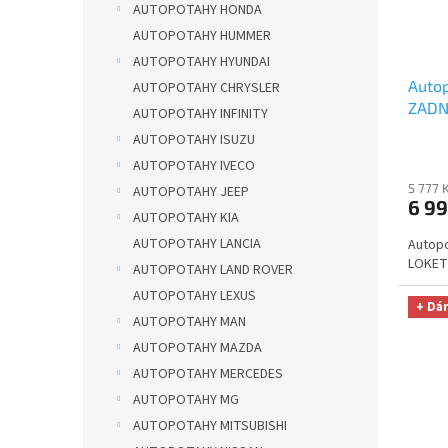
r
u
AUTOPOTAHY HONDA
o
k
AUTOPOTAHY HUMMER
d
t
AUTOPOTAHY HYUNDAI
u
ů
Autop
AUTOPOTAHY CHRYSLER
k
ZADNÍ
t
AUTOPOTAHY INFINITY
AUTH
ů
AUTOPOTAHY ISUZU
+ OPT
AUTOPOTAHY IVECO
Smart
5 777 
AUTOPOTAHY JEEP
329,-
6 99
AUTOPOTAHY KIA
AUTOPOTAHY LANCIA
Autopo
LOKETN
AUTOPOTAHY LAND ROVER
AUTOPOTAHY LEXUS
+ Dá
AUTOPOTAHY MAN
AUTOPOTAHY MAZDA
AUTOPOTAHY MERCEDES
AUTOPOTAHY MG
AUTOPOTAHY MITSUBISHI