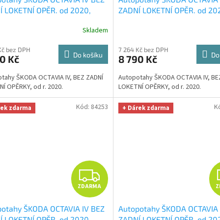
A
Í LOKETNÍ OPĚR. od 2020,
ZADNÍ LOKETNÍ OPĚR. od 20
ENTIC CARO modré
+ OPTIMÁL
AUTHENTIC CARO oranžové
R
Skladem
a na auto i úklid Smart
OPTIMÁL utěrka na auto i úk
fiber zdarma v hodnotě 329,-
Smart Microfiber zdarma v 
M
Kč bez DPH
7 264 Kč bez DPH
329,-Kč
Do košíku
Do
0 Kč
8 790 Kč
A
tahy ŠKODA OCTAVIA IV, BEZ ZADNÍ
Autopotahy ŠKODA OCTAVIA IV, BE
Í OPĚRKY, od r. 2020.
LOKETNÍ OPĚRKY, od r. 2020.
Kód:
84253
K
rek zdarma
+ Dárek zdarma
Z
ZDARMA
Z
D
potahy ŠKODA OCTAVIA IV BEZ
Autopotahy ŠKODA OCTAVIA 
A
Í LOKETNÍ OPĚR. od 2020,
ZADNÍ LOKETNÍ OPĚR. od 20