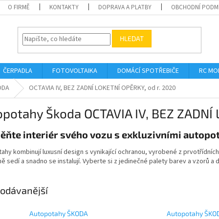
O FIRMĚ
KONTAKTY
DOPRAVA A PLATBY
OBCHODNÍ PODM
HLEDAT
ČERPADLA
FOTOVOLTAIKA
DOMÁCÍ SPOTŘEBIČE
RC MO
ODA
OCTAVIA IV, BEZ ZADNÍ LOKETNÍ OPĚRKY, od r. 2020
opotahy Škoda OCTAVIA IV, BEZ ZADNÍ 
ňte interiér svého vozu s exkluzivními autopo
ahy kombinují luxusní design s vynikající ochranou, vyrobené z prvotřídních
ě sedí a snadno se instalují. Vyberte si z jedinečné palety barev a vzorů 
odávanější
Autopotahy ŠKODA
Autopotahy ŠKO