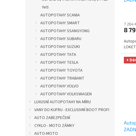
AUTH
Yeti
utěrk
AUTOPOTAHY SCANIA
Micro
AUTOPOTAHY SMART
7 264 
Kč
8 79
AUTOPOTAHY SSANGYONG
AUTOPOTAHY SUBARU
Autopo
AUTOPOTAHY SUZUKI
LOKETN
AUTOPOTAHY TATA
+ Dá
AUTOPOTAHY TESLA
AUTOPOTAHY TOYOTA
AUTOPOTAHY TRABANT
AUTOPOTAHY VOLVO
AUTOPOTAHY VOLKSWAGEN
LUXUSNÍ AUTOPOTAHY NA MÍRU
VANY DO KUFRU - EXCLUSIVNÍ BOOT PROFI
AUTO ZABEZPEČENÍ
Autop
CYKLO - MOTO ZÁMKY
ZADNÍ
AUTO-MOTO
AUTH