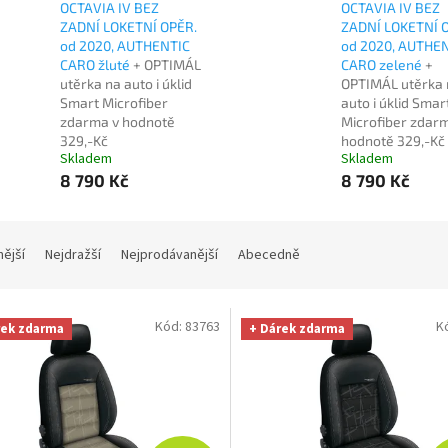
OCTAVIA IV BEZ
OCTAVIA IV BEZ
ZADNÍ LOKETNÍ OPĚR.
ZADNÍ LOKETNÍ 
od 2020, AUTHENTIC
od 2020, AUTHE
CARO žluté
+ OPTIMÁL
CARO zelené
+
utěrka na auto i úklid
OPTIMÁL utěrka 
Smart Microfiber
auto i úklid Smar
zdarma v hodnotě
Microfiber zdar
329,-Kč
hodnotě 329,-Kč
Skladem
Skladem
8 790 Kč
8 790 Kč
nější
Nejdražší
Nejprodávanější
Abecedně
Kód:
83763
K
rek zdarma
+ Dárek zdarma