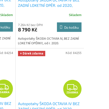
A
A
20,
ZADNÍ LOKETNÍ OPĚR. od 2020,
+
AUTHENTIC CARO šedé
+ OPTIMÁL
R
R
Skladem
Skladem
lid
utěrka na auto i úklid Smart
hodnotě
Microfiber zdarma v hodnotě 329,-
M
M
7 264 Kč bez DPH
Kč
 košíku
Do košíku
8 790 Kč
A
A
Z ZADNÍ
Autopotahy ŠKODA OCTAVIA IV, BEZ ZADNÍ
LOKETNÍ OPĚRKY, od r. 2020.
ód:
84254
Kód:
84255
+ Dárek zdarma
Z
Z
DARMA
ZDARMA
D
D
IV BEZ
Autopotahy ŠKODA OCTAVIA IV BEZ
A
A
20,
ZADNÍ LOKETNÍ OPĚR. od 2020,