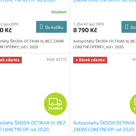
ENTIC CARO vínové
+ OPTIMÁL
AUTHENTIC CARO zelené
+
R
Skladem
a na auto i úklid Smart
OPTIMÁL utěrka na auto i úk
fiber zdarma v hodnotě 329,-
Smart Microfiber zdarma v 
M
Kč bez DPH
7 264 Kč bez DPH
329,-Kč
Do košíku
Do
0 Kč
8 790 Kč
A
tahy ŠKODA OCTAVIA IV, BEZ ZADNÍ
Autopotahy ŠKODA OCTAVIA IV, BE
Í OPĚRKY, od r. 2020.
LOKETNÍ OPĚRKY, od r. 2020.
Kód:
83771
K
rek zdarma
+ Dárek zdarma
Z
ZDARMA
D
otahy ŠKODA OCTAVIA IV, BEZ
Autopotahy ŠKODA OCTAVIA 
A
 LOKETNÍ OP. od 2020,
ZADNÍ LOKETNÍ OP. od 2020,
ENTIC LEATHER, černé
+
AUTHENTIC VELVET, černé
+