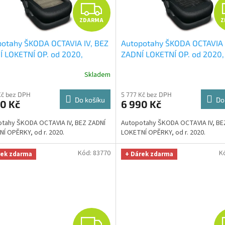
Z
ZDARMA
Z
D
otahy ŠKODA OCTAVIA IV, BEZ
Autopotahy ŠKODA OCTAVIA 
A
 LOKETNÍ OP. od 2020,
ZADNÍ LOKETNÍ OP. od 2020,
ENTIC DOBLO, matrix béžový
AUTHENTIC DOBLO, matrix 
R
Skladem
IMÁL utěrka na auto i úklid
OPTIMÁL utěrka na auto i úk
 Microfiber zdarma v hodnotě
Smart Microfiber zdarma v 
M
Kč bez DPH
5 777 Kč bez DPH
Kč
329,-Kč
Do košíku
Do
0 Kč
6 990 Kč
A
tahy ŠKODA OCTAVIA IV, BEZ ZADNÍ
Autopotahy ŠKODA OCTAVIA IV, BE
Í OPĚRKY, od r. 2020.
LOKETNÍ OPĚRKY, od r. 2020.
Kód:
83770
K
rek zdarma
+ Dárek zdarma
Z