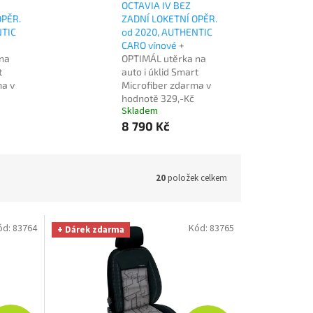
OCTAVIA IV BEZ
OPĚR.
ZADNÍ LOKETNÍ OPĚR.
NTIC
od 2020, AUTHENTIC
CARO vínové
+
na
OPTIMÁL utěrka na
t
auto i úklid Smart
ma v
Microfiber zdarma v
hodnotě 329,-Kč
Skladem
8 790 Kč
20
položek celkem
ód:
83764
Kód:
83765
+ Dárek zdarma