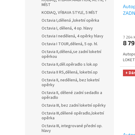
MÍST
Auto
KODIAQ, VÝBAVA STYLE, 5 MÍST
ZADN
AUTH
Octavia I,dělená ,loketní opěrka
utěrk
Octavia I, dělená, 4 op. hlavy
Micro
Octavia I nedělená, 4 opěrky hlavy
7 264 
Kč
8 79
Octavia I TOUR,dělená, 5 op. hl.
Octavia II,dělená,se zadní loketní
Autopo
opěrkou
LOKETN
Octavia II,děl.opěradlo s lok.op
Octavia II RS,dělená, loketní.op
+ Dá
Octavia II, nedělená, bez loketní
opěrky
Octavia II, dělené zadní sedadlo a
opěradlo
Octavia III, bez zadní loketní opěrky
Octavia III,dělené opěradlo,loketní
opěrka
Octavia III, integrované přední op.
hlavy
Auto