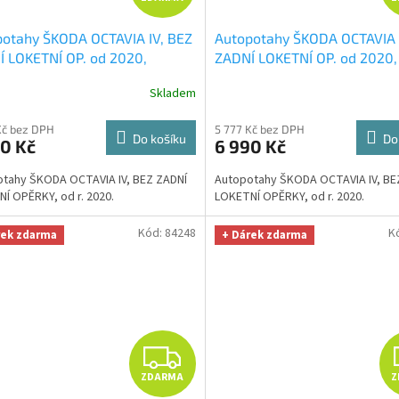
D
otahy ŠKODA OCTAVIA IV, BEZ
Autopotahy ŠKODA OCTAVIA 
A
 LOKETNÍ OP. od 2020,
ZADNÍ LOKETNÍ OP. od 2020,
ENTIC DOBLO, žakar červený
+
AUTHENTIC DOBLO, žakar m
R
Skladem
ÁL utěrka na auto i úklid
OPTIMÁL utěrka na auto i úk
 Microfiber zdarma v hodnotě
Smart Microfiber zdarma v 
M
Kč bez DPH
5 777 Kč bez DPH
Kč
329,-Kč
Do košíku
Do
0 Kč
6 990 Kč
A
tahy ŠKODA OCTAVIA IV, BEZ ZADNÍ
Autopotahy ŠKODA OCTAVIA IV, BE
Í OPĚRKY, od r. 2020.
LOKETNÍ OPĚRKY, od r. 2020.
Kód:
84248
K
rek zdarma
+ Dárek zdarma
Z
ZDARMA
Z
D