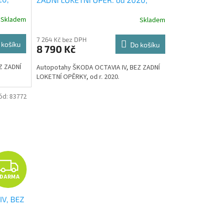
AUTHENTIC CARO žluté
+ OPTIMÁL
R
R
Skladem
Skladem
lid
utěrka na auto i úklid Smart
hodnotě
Microfiber zdarma v hodnotě 329,-
M
M
7 264 Kč bez DPH
Kč
 košíku
Do košíku
8 790 Kč
A
A
Z ZADNÍ
Autopotahy ŠKODA OCTAVIA IV, BEZ ZADNÍ
LOKETNÍ OPĚRKY, od r. 2020.
ód:
83772
Z
ZDARMA
D
IV, BEZ
A