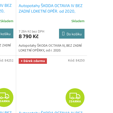
IV BEZ
Autopotahy ŠKODA OCTAVIA IV BEZ
A
A
20,
ZADNÍ LOKETNÍ OPĚR. od 2020,
AUTHENTIC CARO hnědé
+ OPTIMÁL
R
R
Skladem
Skladem
lid
utěrka na auto i úklid Smart
hodnotě
Microfiber zdarma v hodnotě 329,-
M
M
7 264 Kč bez DPH
Kč
 košíku
Do košíku
8 790 Kč
A
A
Z ZADNÍ
Autopotahy ŠKODA OCTAVIA IV, BEZ ZADNÍ
LOKETNÍ OPĚRKY, od r. 2020.
ód:
84252
Kód:
84250
+ Dárek zdarma
Z
Z
DARMA
ZDARMA
D
D
IV BEZ
Autopotahy ŠKODA OCTAVIA IV BEZ