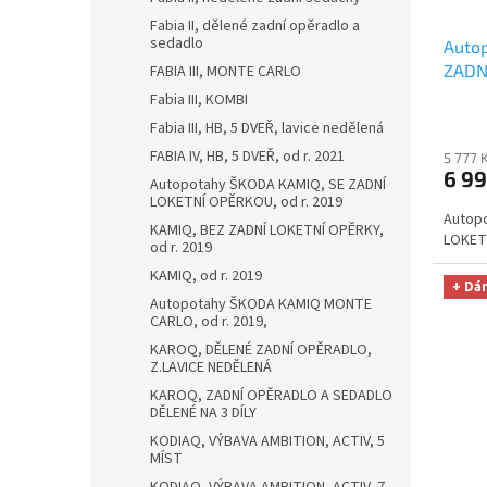
Fabia II, dělené zadní opěradlo a
sedadlo
Autop
ZADNÍ
FABIA III, MONTE CARLO
AUTH
Fabia III, KOMBI
OPTIM
Fabia III, HB, 5 DVEŘ, lavice nedělená
Smart
FABIA IV, HB, 5 DVEŘ, od r. 2021
5 777 
329,-
6 99
Autopotahy ŠKODA KAMIQ, SE ZADNÍ
LOKETNÍ OPĚRKOU, od r. 2019
Autopo
KAMIQ, BEZ ZADNÍ LOKETNÍ OPĚRKY,
LOKETN
od r. 2019
KAMIQ, od r. 2019
+ Dá
Autopotahy ŠKODA KAMIQ MONTE
CARLO, od r. 2019,
KAROQ, DĚLENÉ ZADNÍ OPĚRADLO,
Z.LAVICE NEDĚLENÁ
KAROQ, ZADNÍ OPĚRADLO A SEDADLO
DĚLENÉ NA 3 DÍLY
KODIAQ, VÝBAVA AMBITION, ACTIV, 5
MÍST
KODIAQ, VÝBAVA AMBITION, ACTIV, 7