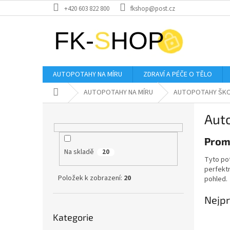
Přejít
+420 603 822 800
fkshop@post.cz
na
obsah
AUTOPOTAHY NA MÍRU
ZDRAVÍ A PÉČE O TĚLO
Domů
AUTOPOTAHY NA MÍRU
AUTOPOTAHY ŠK
P
Aut
o
s
Promě
t
Na skladě
r
20
Tyto pot
a
perfektn
n
Položek k zobrazení:
20
pohled.
n
í
Nejpr
Přeskočit
p
Kategorie
kategorie
a