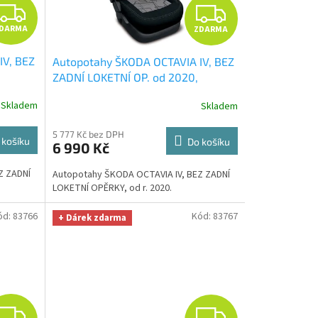
Z
Z
DARMA
ZDARMA
D
D
IV, BEZ
Autopotahy ŠKODA OCTAVIA IV, BEZ
A
A
ZADNÍ LOKETNÍ OP. od 2020,
černý
+
AUTHENTIC DOBLO, matrix šedý
+
R
R
Skladem
Skladem
lid
OPTIMÁL utěrka na auto i úklid
hodnotě
Smart Microfiber zdarma v hodnotě
M
M
5 777 Kč bez DPH
329,-Kč
 košíku
Do košíku
6 990 Kč
A
A
Z ZADNÍ
Autopotahy ŠKODA OCTAVIA IV, BEZ ZADNÍ
LOKETNÍ OPĚRKY, od r. 2020.
ód:
83766
Kód:
83767
+ Dárek zdarma
Z
Z