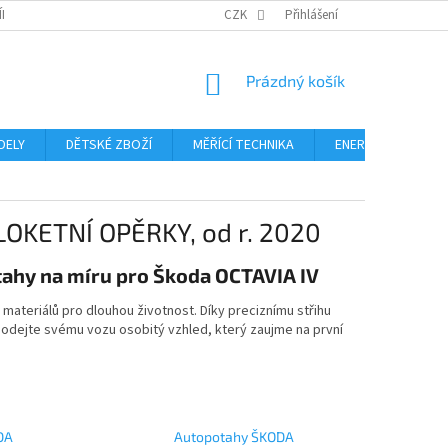
ÍNKY
PODMÍNKY OCHRANY OSOBNÍCH ÚDAJŮ
CZK
Přihlášení
FORMULÁŘ ODSTOUPE
NÁKUPNÍ
Prázdný košík
KOŠÍK
DELY
DĚTSKÉ ZBOŽÍ
MĚŘÍCÍ TECHNIKA
ENERGIE
Blo
LOKETNÍ OPĚRKY, od r. 2020
tahy na míru pro Škoda OCTAVIA IV
 materiálů pro dlouhou životnost. Díky preciznímu střihu
a dodejte svému vozu osobitý vzhled, který zaujme na první
DA
Autopotahy ŠKODA