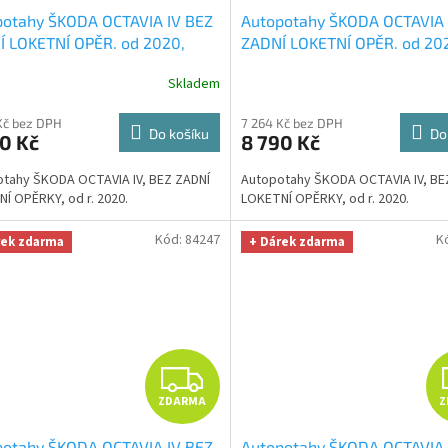
potahy ŠKODA OCTAVIA IV BEZ
Autopotahy ŠKODA OCTAVIA 
A
Í LOKETNÍ OPĚR. od 2020,
ZADNÍ LOKETNÍ OPĚR. od 20
ENTIC CARO bílé
+ OPTIMÁL
AUTHENTIC CARO červené
+
R
Skladem
a na auto i úklid Smart
OPTIMÁL utěrka na auto i úk
fiber zdarma v hodnotě 329,-
Smart Microfiber zdarma v 
M
Kč bez DPH
7 264 Kč bez DPH
329,-Kč
Do košíku
Do
0 Kč
8 790 Kč
A
tahy ŠKODA OCTAVIA IV, BEZ ZADNÍ
Autopotahy ŠKODA OCTAVIA IV, BE
Í OPĚRKY, od r. 2020.
LOKETNÍ OPĚRKY, od r. 2020.
Kód:
84247
K
rek zdarma
+ Dárek zdarma
Z
ZDARMA
Z
D
potahy ŠKODA OCTAVIA IV BEZ
Autopotahy ŠKODA OCTAVIA 