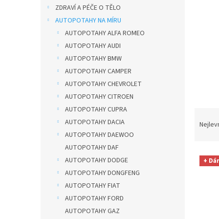
n
ZDRAVÍ A PÉČE O TĚLO
e
AUTOPOTAHY NA MÍRU
l
AUTOPOTAHY ALFA ROMEO
AUTOPOTAHY AUDI
AUTOPOTAHY BMW
AUTOPOTAHY CAMPER
AUTOPOTAHY CHEVROLET
AUTOPOTAHY CITROEN
AUTOPOTAHY CUPRA
Ř
AUTOPOTAHY DACIA
a
Nejlev
z
AUTOPOTAHY DAEWOO
e
AUTOPOTAHY DAF
V
n
AUTOPOTAHY DODGE
+ Dá
ý
í
AUTOPOTAHY DONGFENG
p
p
AUTOPOTAHY FIAT
i
r
s
o
AUTOPOTAHY FORD
p
d
AUTOPOTAHY GAZ