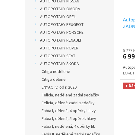
AUTOPOTAHY NISSAN
AUTOPOTAHY OMODA
AUTOPOTAHY OPEL
Autop
AUTOPOTAHY PEUGEOT
ZADNÍ
AUTOPOTAHY PORSCHE
AUTH
OPTIM
AUTOPOTAHY RENAULT
Smart
AUTOPOTAHY ROVER
5 777 
329,-
6 99
AUTOPOTAHY SEAT
AUTOPOTAHY ŠKODA
Autopo
Citigo nedělené
LOKETN
Citigo dělené
+ Dá
ENYAQ iV, od r. 2020
Felicia, nedělené zadní sedačky
Felicia, dělené zadní sedačky
Fabia I, dělená, 4 opěrky hlavy
Fabia I, dělená, 5 opěrek hlavy
Fabia I, nedělená, 4 opěrky hl.
Fabia II, nedělené zadni sedačky