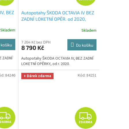
D
D
IV, BEZ
Autopotahy ŠKODA OCTAVIA IV BEZ
A
A
ZADNÍ LOKETNÍ OPĚR. od 2020,
odrý
+
AUTHENTIC CARO béžové
+
R
R
Skladem
Skladem
lid
OPTIMÁL utěrka na auto i úklid
hodnotě
Smart Microfiber zdarma v hodnotě
M
M
7 264 Kč bez DPH
329,-Kč
 košíku
Do košíku
8 790 Kč
A
A
Z ZADNÍ
Autopotahy ŠKODA OCTAVIA IV, BEZ ZADNÍ
LOKETNÍ OPĚRKY, od r. 2020.
ód:
84246
Kód:
84251
+ Dárek zdarma
Z
Z
DARMA
ZDARMA
D
D