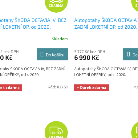
ZDARMA
Z
D
otahy ŠKODA OCTAVIA IV, BEZ
Autopotahy ŠKODA OCTAVIA 
A
 LOKETNÍ OP. od 2020,
ZADNÍ LOKETNÍ OP. od 2020,
ENTIC DOBLO, vlnky černé
+
AUTHENTIC DOBLO, žakar a
R
Skladem
ÁL utěrka na auto i úklid
OPTIMÁL utěrka na auto i úk
 Microfiber zdarma v hodnotě
Smart Microfiber zdarma v 
M
Kč bez DPH
5 777 Kč bez DPH
Kč
329,-Kč
Do košíku
Do
0 Kč
6 990 Kč
A
tahy ŠKODA OCTAVIA IV, BEZ ZADNÍ
Autopotahy ŠKODA OCTAVIA IV, BE
Í OPĚRKY, od r. 2020.
LOKETNÍ OPĚRKY, od r. 2020.
Kód:
83768
K
rek zdarma
+ Dárek zdarma
Z
ZDARMA
Z