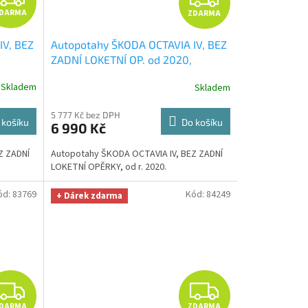
DARMA
ZDARMA
D
D
IV, BEZ
Autopotahy ŠKODA OCTAVIA IV, BEZ
A
A
ZADNÍ LOKETNÍ OP. od 2020,
udi
+
AUTHENTIC DOBLO, žakar avio
+
R
R
Skladem
Skladem
lid
OPTIMÁL utěrka na auto i úklid
hodnotě
Smart Microfiber zdarma v hodnotě
M
M
5 777 Kč bez DPH
329,-Kč
 košíku
Do košíku
6 990 Kč
A
A
Z ZADNÍ
Autopotahy ŠKODA OCTAVIA IV, BEZ ZADNÍ
LOKETNÍ OPĚRKY, od r. 2020.
ód:
83769
Kód:
84249
+ Dárek zdarma
Z
Z
DARMA
ZDARMA