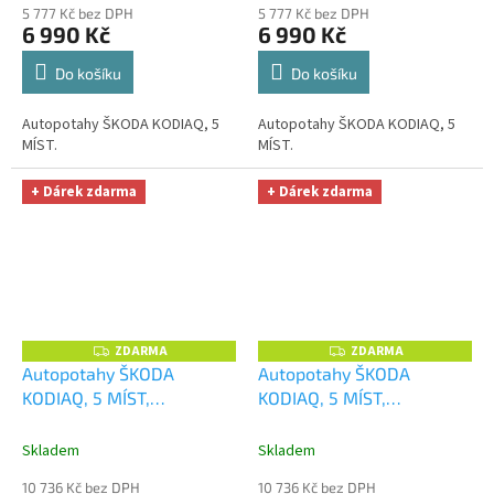
5 777 Kč bez DPH
5 777 Kč bez DPH
Microfiber zdarma v
Microfiber zdarma v
6 990 Kč
6 990 Kč
hodnotě 329,-Kč
hodnotě 329,-Kč
Do košíku
Do košíku
Autopotahy ŠKODA KODIAQ, 5
Autopotahy ŠKODA KODIAQ, 5
MÍST.
MÍST.
+ Dárek zdarma
+ Dárek zdarma
ZDARMA
ZDARMA
Z
Z
D
D
Autopotahy ŠKODA
Autopotahy ŠKODA
A
A
KODIAQ, 5 MÍST,
KODIAQ, 5 MÍST,
R
R
M
M
AUTHENTIC LEATHER,
AUTHENTIC LEATHER,
A
A
béžové
+ OPTIMÁL utěrka
béžovo černé
+ OPTIMÁL
Skladem
Skladem
na auto i úklid Smart
utěrka na auto i úklid
10 736 Kč bez DPH
10 736 Kč bez DPH