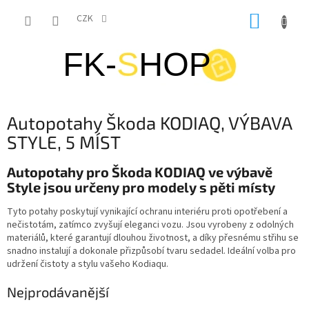
Přejít
NÁKUP
na
CZK
obsah
KOŠÍK
Autopotahy Škoda KODIAQ, VÝBAVA
STYLE, 5 MÍST
Autopotahy pro Škoda KODIAQ ve výbavě
Style jsou určeny pro modely s pěti místy
Tyto potahy poskytují vynikající ochranu interiéru proti opotřebení a
nečistotám, zatímco zvyšují eleganci vozu. Jsou vyrobeny z odolných
materiálů, které garantují dlouhou životnost, a díky přesnému střihu se
snadno instalují a dokonale přizpůsobí tvaru sedadel. Ideální volba pro
udržení čistoty a stylu vašeho Kodiaqu.
Nejprodávanější