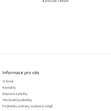
3
položek celkem
O
v
l
á
d
a
c
í
p
r
v
k
Z
y
á
v
p
ý
a
Informace pro vás
p
t
i
O firmě
s
í
u
Kontakty
Doprava a platby
Obchodní podmínky
Podmínky ochrany osobních údajů