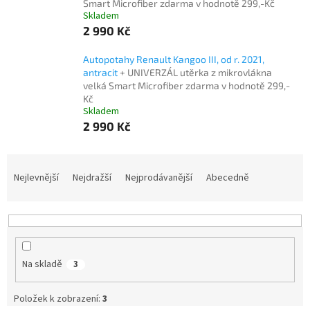
Smart Microfiber zdarma v hodnotě 299,-Kč
Skladem
2 990 Kč
Autopotahy Renault Kangoo III, od r. 2021,
antracit
+ UNIVERZÁL utěrka z mikrovlákna
velká Smart Microfiber zdarma v hodnotě 299,-
Kč
Skladem
2 990 Kč
Ř
a
Nejlevnější
Nejdražší
Nejprodávanější
Abecedně
z
e
n
í
p
Na skladě
3
r
o
d
Položek k zobrazení:
3