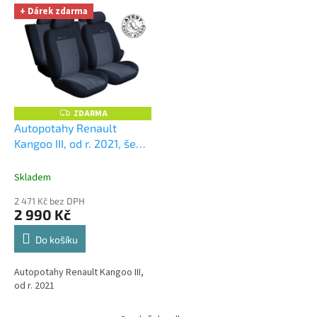
+ Dárek zdarma
ZDARMA
Z
D
Autopotahy Renault
A
Kangoo III, od r. 2021, šedo
R
M
černé
+ UNIVERZÁL utěrka
A
z mikrovlákna velká Smart
Skladem
Microfiber zdarma v
2 471 Kč bez DPH
hodnotě 299,-Kč
2 990 Kč
Do košíku
Autopotahy Renault Kangoo III,
od r. 2021