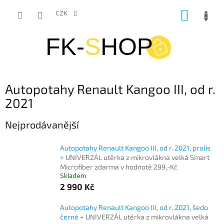
Přejít
NÁKUP
na
CZK
obsah
KOŠÍK
Autopotahy Renault Kangoo III, od r.
2021
Nejprodávanější
Autopotahy Renault Kangoo III, od r. 2021, prolis
+ UNIVERZÁL utěrka z mikrovlákna velká Smart
Microfiber zdarma v hodnotě 299,-Kč
Skladem
2 990 Kč
Autopotahy Renault Kangoo III, od r. 2021, šedo
černé
+ UNIVERZÁL utěrka z mikrovlákna velká