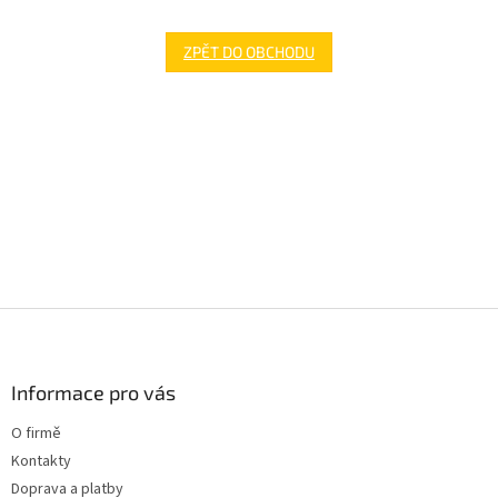
ZPĚT DO OBCHODU
Z
á
p
a
Informace pro vás
t
O firmě
í
Kontakty
Doprava a platby