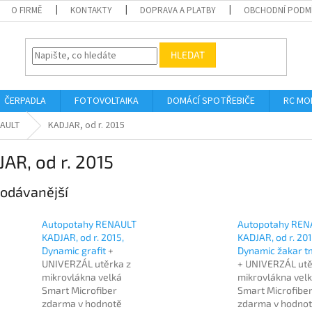
O FIRMĚ
KONTAKTY
DOPRAVA A PLATBY
OBCHODNÍ PODM
HLEDAT
ČERPADLA
FOTOVOLTAIKA
DOMÁCÍ SPOTŘEBIČE
RC MO
AULT
KADJAR, od r. 2015
AR, od r. 2015
odávanější
Autopotahy RENAULT
Autopotahy REN
KADJAR, od r. 2015,
KADJAR, od r. 201
Dynamic grafit
+
Dynamic žakar t
UNIVERZÁL utěrka z
+ UNIVERZÁL utě
mikrovlákna velká
mikrovlákna vel
Smart Microfiber
Smart Microfibe
zdarma v hodnotě
zdarma v hodno