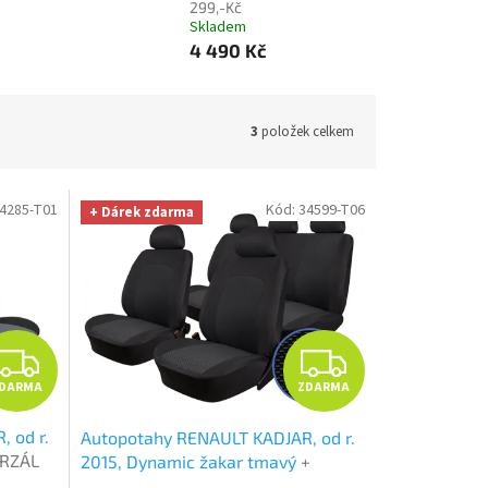
299,-Kč
Skladem
4 490 Kč
3
položek celkem
4285-T01
Kód:
34599-T06
+ Dárek zdarma
Z
Z
DARMA
ZDARMA
D
D
 od r.
Autopotahy RENAULT KADJAR, od r.
A
A
ERZÁL
2015, Dynamic žakar tmavý
+
Smart
UNIVERZÁL utěrka z mikrovlákna