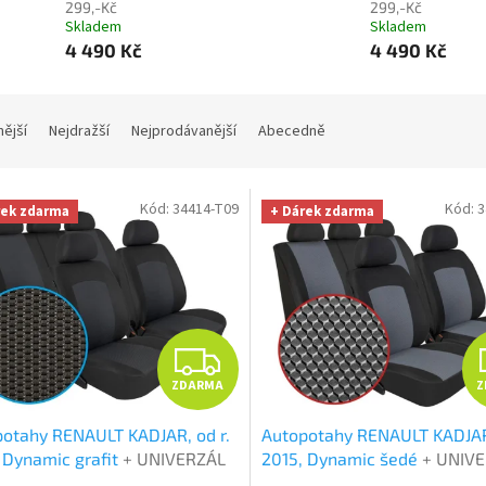
299,-Kč
299,-Kč
Skladem
Skladem
4 490 Kč
4 490 Kč
nější
Nejdražší
Nejprodávanější
Abecedně
Kód:
34414-T09
Kód:
3
rek zdarma
+ Dárek zdarma
Z
ZDARMA
Z
D
otahy RENAULT KADJAR, od r.
Autopotahy RENAULT KADJAR,
A
 Dynamic grafit
+ UNIVERZÁL
2015, Dynamic šedé
+ UNIV
a z mikrovlákna velká Smart
utěrka z mikrovlákna velká 