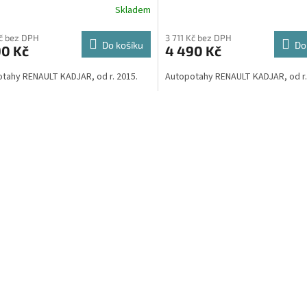
R
Skladem
fiber zdarma v hodnotě 299,-
Microfiber zdarma v hodnotě
Kč
M
Kč bez DPH
3 711 Kč bez DPH
Do košíku
Do
90 Kč
4 490 Kč
A
tahy RENAULT KADJAR, od r. 2015.
Autopotahy RENAULT KADJAR, od r.
O
v
l
á
d
a
c
í
p
r
v
k
y
v
ý
p