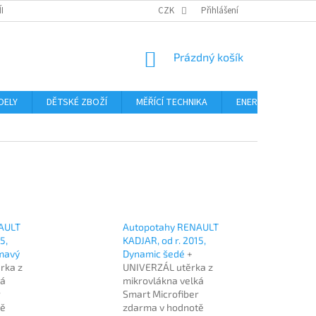
ÍNKY
PODMÍNKY OCHRANY OSOBNÍCH ÚDAJŮ
CZK
Přihlášení
FORMULÁŘ ODSTOUPE
NÁKUPNÍ
Prázdný košík
KOŠÍK
DELY
DĚTSKÉ ZBOŽÍ
MĚŘÍCÍ TECHNIKA
ENERGIE
Blo
AULT
Autopotahy RENAULT
5,
KADJAR, od r. 2015,
mavý
Dynamic šedé
+
rka z
UNIVERZÁL utěrka z
ká
mikrovlákna velká
r
Smart Microfiber
tě
zdarma v hodnotě