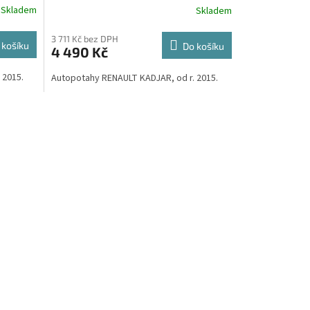
R
R
Skladem
Skladem
 299,-
velká Smart Microfiber zdarma v
hodnotě 299,-Kč
M
M
3 711 Kč bez DPH
 košíku
Do košíku
4 490 Kč
A
A
 2015.
Autopotahy RENAULT KADJAR, od r. 2015.