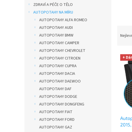
n
ZDRAVÍ A PÉČE O TĚLO
e
AUTOPOTAHY NA MÍRU
l
AUTOPOTAHY ALFA ROMEO
AUTOPOTAHY AUDI
Ř
a
AUTOPOTAHY BMW
Nejlev
z
AUTOPOTAHY CAMPER
e
AUTOPOTAHY CHEVROLET
V
n
+ Dá
AUTOPOTAHY CITROEN
ý
í
AUTOPOTAHY CUPRA
p
p
i
r
AUTOPOTAHY DACIA
s
o
AUTOPOTAHY DAEWOO
p
d
AUTOPOTAHY DAF
r
u
AUTOPOTAHY DODGE
o
k
AUTOPOTAHY DONGFENG
d
t
AUTOPOTAHY FIAT
u
ů
Autop
k
AUTOPOTAHY FORD
2015,
t
AUTOPOTAHY GAZ
utěrk