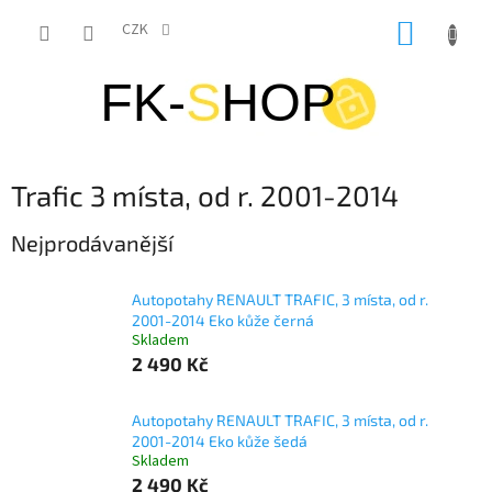
Přejít
NÁKUP
na
CZK
obsah
KOŠÍK
Trafic 3 místa, od r. 2001-2014
Nejprodávanější
Autopotahy RENAULT TRAFIC, 3 místa, od r.
2001-2014 Eko kůže černá
Skladem
2 490 Kč
Autopotahy RENAULT TRAFIC, 3 místa, od r.
2001-2014 Eko kůže šedá
Skladem
2 490 Kč