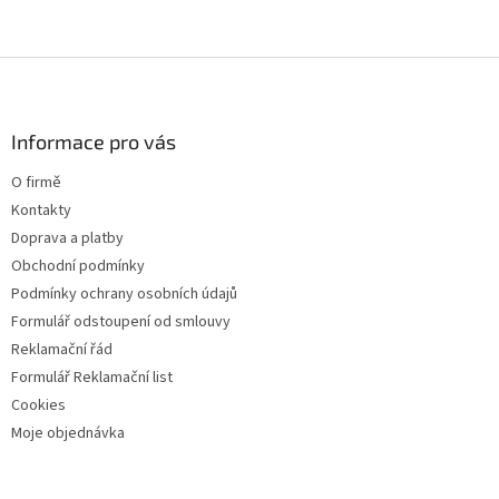
r
v
k
Z
y
á
v
p
ý
a
Informace pro vás
p
t
i
O firmě
s
í
u
Kontakty
Doprava a platby
Obchodní podmínky
Podmínky ochrany osobních údajů
Formulář odstoupení od smlouvy
Reklamační řád
Formulář Reklamační list
Cookies
Moje objednávka