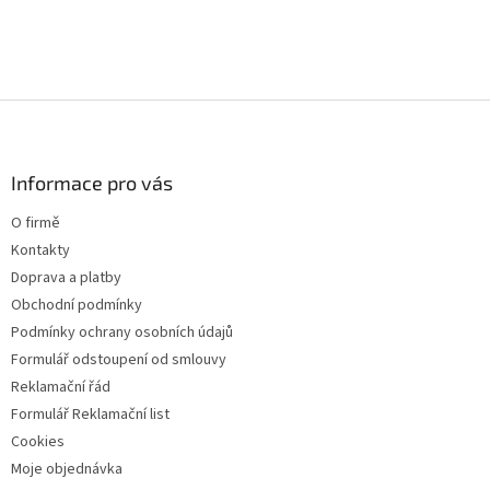
c
í
p
r
v
k
Z
y
á
v
p
ý
a
Informace pro vás
p
t
i
O firmě
s
í
u
Kontakty
Doprava a platby
Obchodní podmínky
Podmínky ochrany osobních údajů
Formulář odstoupení od smlouvy
Reklamační řád
Formulář Reklamační list
Cookies
Moje objednávka