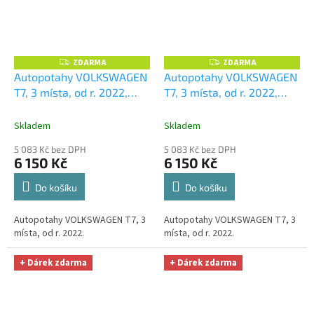
ZDARMA
ZDARMA
Z
Z
D
D
Autopotahy VOLKSWAGEN
Autopotahy VOLKSWAGEN
A
A
T7, 3 místa, od r. 2022,
T7, 3 místa, od r. 2022,
R
R
M
M
AUTHENTIC CARO, šedé
+
AUTHENTIC CARO, zelené
A
A
OPTIMÁL utěrka na auto i
+ OPTIMÁL utěrka na auto
Skladem
Skladem
úklid Smart Microfiber
i úklid Smart Microfiber
5 083 Kč bez DPH
5 083 Kč bez DPH
zdarma v hodnotě 329,-Kč
zdarma v hodnotě 329,-Kč
6 150 Kč
6 150 Kč
Do košíku
Do košíku
Autopotahy VOLKSWAGEN T7, 3
Autopotahy VOLKSWAGEN T7, 3
místa, od r. 2022.
místa, od r. 2022.
+ Dárek zdarma
+ Dárek zdarma