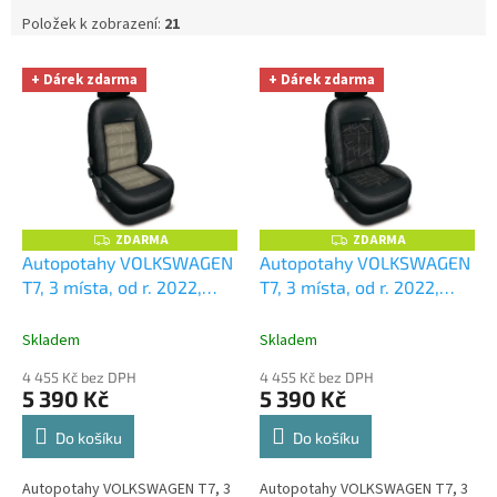
d
Položek k zobrazení:
21
u
V
k
+ Dárek zdarma
+ Dárek zdarma
ý
t
p
ů
i
s
p
r
o
ZDARMA
ZDARMA
Z
Z
D
D
d
Autopotahy VOLKSWAGEN
Autopotahy VOLKSWAGEN
A
A
u
T7, 3 místa, od r. 2022,
T7, 3 místa, od r. 2022,
R
R
M
M
k
AUTHENTIC DOBLO, matrix
AUTHENTIC DOBLO, matrix
A
A
t
béžový
+ OPTIMÁL utěrka
černý
+ OPTIMÁL utěrka
Skladem
Skladem
ů
na auto i úklid Smart
na auto i úklid Smart
4 455 Kč bez DPH
4 455 Kč bez DPH
Microfiber zdarma v
Microfiber zdarma v
5 390 Kč
5 390 Kč
hodnotě 329,-Kč
hodnotě 329,-Kč
Do košíku
Do košíku
Autopotahy VOLKSWAGEN T7, 3
Autopotahy VOLKSWAGEN T7, 3