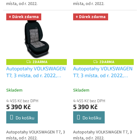
místa, od r. 2022.
místa, od r. 2022.
+ Dárek zdarma
+ Dárek zdarma
ZDARMA
ZDARMA
Z
Z
D
D
Autopotahy VOLKSWAGEN
Autopotahy VOLKSWAGEN
A
A
T7, 3 místa, od r. 2022,
T7, 3 místa, od r. 2022,
R
R
M
M
AUTHENTIC DOBLO, matrix
AUTHENTIC DOBLO, vlnky
A
A
šedý
+ OPTIMÁL utěrka na
černé
+ OPTIMÁL utěrka
Skladem
Skladem
auto i úklid Smart
na auto i úklid Smart
4 455 Kč bez DPH
4 455 Kč bez DPH
Microfiber zdarma v
Microfiber zdarma v
5 390 Kč
5 390 Kč
hodnotě 329,-Kč
hodnotě 329,-Kč
Do košíku
Do košíku
Autopotahy VOLKSWAGEN T7, 3
Autopotahy VOLKSWAGEN T7, 3
místa, od r. 2022.
místa, od r. 2022.