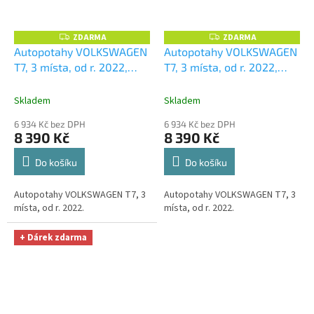
ZDARMA
ZDARMA
Z
Z
D
D
Autopotahy VOLKSWAGEN
Autopotahy VOLKSWAGEN
A
A
T7, 3 místa, od r. 2022,
T7, 3 místa, od r. 2022,
R
R
M
M
AUTHENTIC VELVET,
AUTHENTIC VELVET,
A
A
červené
+ OPTIMÁL utěrka
modré
+ OPTIMÁL utěrka
Skladem
Skladem
na auto i úklid Smart
na auto i úklid Smart
6 934 Kč bez DPH
6 934 Kč bez DPH
Microfiber zdarma v
Microfiber zdarma v
8 390 Kč
8 390 Kč
hodnotě 329,-Kč
hodnotě 329,-Kč
Do košíku
Do košíku
Autopotahy VOLKSWAGEN T7, 3
Autopotahy VOLKSWAGEN T7, 3
místa, od r. 2022.
místa, od r. 2022.
+ Dárek zdarma