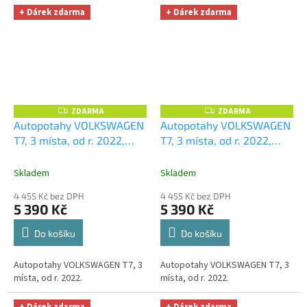
+ Dárek zdarma
+ Dárek zdarma
ZDARMA
ZDARMA
Z
Z
D
D
Autopotahy VOLKSWAGEN
Autopotahy VOLKSWAGEN
A
A
T7, 3 místa, od r. 2022,
T7, 3 místa, od r. 2022,
R
R
M
M
AUTHENTIC DOBLO, žakar
AUTHENTIC DOBLO, žakar
A
A
červený
+ OPTIMÁL utěrka
modrý
+ OPTIMÁL utěrka
Skladem
Skladem
na auto i úklid Smart
na auto i úklid Smart
4 455 Kč bez DPH
4 455 Kč bez DPH
Microfiber zdarma v
Microfiber zdarma v
5 390 Kč
5 390 Kč
hodnotě 329,-Kč
hodnotě 329,-Kč
Do košíku
Do košíku
Autopotahy VOLKSWAGEN T7, 3
Autopotahy VOLKSWAGEN T7, 3
místa, od r. 2022.
místa, od r. 2022.
+ Dárek zdarma
+ Dárek zdarma