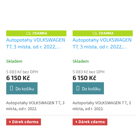
ZDARMA
ZDARMA
Z
Z
D
D
Autopotahy VOLKSWAGEN
Autopotahy VOLKSWAGEN
A
A
T7, 3 místa, od r. 2022,
T7, 3 místa, od r. 2022,
R
R
M
M
AUTHENTIC CARO, modré
AUTHENTIC CARO,
A
A
+ OPTIMÁL utěrka na auto
oranžové
+ OPTIMÁL
Skladem
Skladem
i úklid Smart Microfiber
utěrka na auto i úklid
5 083 Kč bez DPH
5 083 Kč bez DPH
zdarma v hodnotě 329,-Kč
Smart Microfiber zdarma v
6 150 Kč
6 150 Kč
hodnotě 329,-Kč
Do košíku
Do košíku
Autopotahy VOLKSWAGEN T7, 3
Autopotahy VOLKSWAGEN T7, 3
místa, od r. 2022.
místa, od r. 2022.
+ Dárek zdarma
+ Dárek zdarma