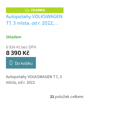
ZDARMA
Z
D
Autopotahy VOLKSWAGEN
A
T7, 3 místa, od r. 2022,
R
M
AUTHENTIC VELVET, šedé
A
+ OPTIMÁL utěrka na auto
Skladem
i úklid Smart Microfiber
6 934 Kč bez DPH
zdarma v hodnotě 329,-Kč
8 390 Kč
Do košíku
Autopotahy VOLKSWAGEN T7, 3
místa, od r. 2022.
21
položek celkem
O
v
l
á
d
a