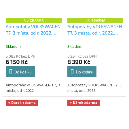
ZDARMA
ZDARMA
Z
Z
D
D
Autopotahy VOLKSWAGEN
Autopotahy VOLKSWAGEN
A
A
T7, 3 místa, od r. 2022,
T7, 3 místa, od r. 2022,
R
R
M
M
AUTHENTIC CARO, žluté
+
AUTHENTIC VELVET, černé
A
A
OPTIMÁL utěrka na auto i
+ OPTIMÁL utěrka na auto
Skladem
Skladem
úklid Smart Microfiber
i úklid Smart Microfiber
5 083 Kč bez DPH
6 934 Kč bez DPH
zdarma v hodnotě 329,-Kč
zdarma v hodnotě 329,-Kč
6 150 Kč
8 390 Kč
Do košíku
Do košíku
Autopotahy VOLKSWAGEN T7, 3
Autopotahy VOLKSWAGEN T7, 3
místa, od r. 2022.
místa, od r. 2022.
+ Dárek zdarma
+ Dárek zdarma