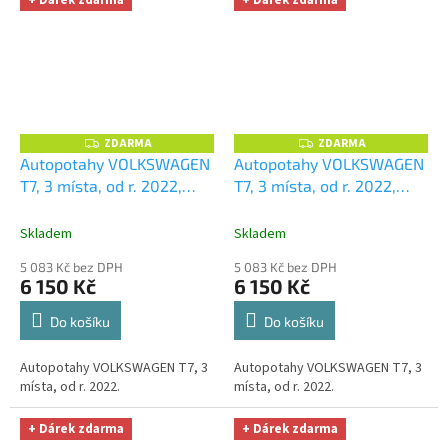
ZDARMA
ZDARMA
Z
Z
D
D
Autopotahy VOLKSWAGEN
Autopotahy VOLKSWAGEN
A
A
T7, 3 místa, od r. 2022,
T7, 3 místa, od r. 2022,
R
R
M
M
AUTHENTIC CARO, béžové
AUTHENTIC CARO, bílé
+
A
A
+ OPTIMÁL utěrka na auto
OPTIMÁL utěrka na auto i
Skladem
Skladem
i úklid Smart Microfiber
úklid Smart Microfiber
5 083 Kč bez DPH
5 083 Kč bez DPH
zdarma v hodnotě 329,-Kč
zdarma v hodnotě 329,-Kč
6 150 Kč
6 150 Kč
Do košíku
Do košíku
Autopotahy VOLKSWAGEN T7, 3
Autopotahy VOLKSWAGEN T7, 3
místa, od r. 2022.
místa, od r. 2022.
+ Dárek zdarma
+ Dárek zdarma