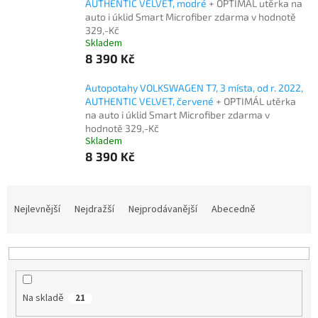
AUTHENTIC VELVET, modré
+ OPTIMÁL utěrka na
auto i úklid Smart Microfiber zdarma v hodnotě
329,-Kč
Skladem
8 390 Kč
Autopotahy VOLKSWAGEN T7, 3 místa, od r. 2022,
AUTHENTIC VELVET, červené
+ OPTIMÁL utěrka
na auto i úklid Smart Microfiber zdarma v
hodnotě 329,-Kč
Skladem
8 390 Kč
Ř
a
Nejlevnější
Nejdražší
Nejprodávanější
Abecedně
z
e
n
í
p
Na skladě
21
r
o