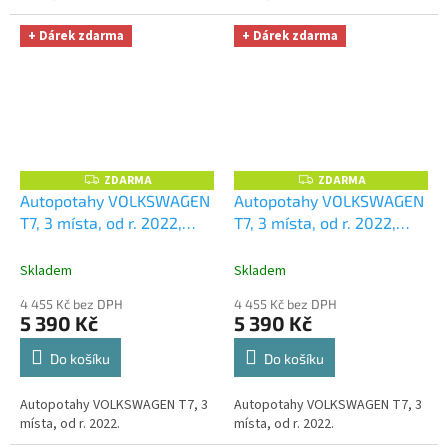
+ Dárek zdarma
+ Dárek zdarma
ZDARMA
ZDARMA
Z
Z
D
D
Autopotahy VOLKSWAGEN
Autopotahy VOLKSWAGEN
A
A
T7, 3 místa, od r. 2022,
T7, 3 místa, od r. 2022,
R
R
M
M
AUTHENTIC DOBLO, žakar
AUTHENTIC DOBLO, žakar
A
A
audi
+ OPTIMÁL utěrka na
avio
+ OPTIMÁL utěrka na
Skladem
Skladem
auto i úklid Smart
auto i úklid Smart
4 455 Kč bez DPH
4 455 Kč bez DPH
Microfiber zdarma v
Microfiber zdarma v
5 390 Kč
5 390 Kč
hodnotě 329,-Kč
hodnotě 329,-Kč
Do košíku
Do košíku
Autopotahy VOLKSWAGEN T7, 3
Autopotahy VOLKSWAGEN T7, 3
místa, od r. 2022.
místa, od r. 2022.