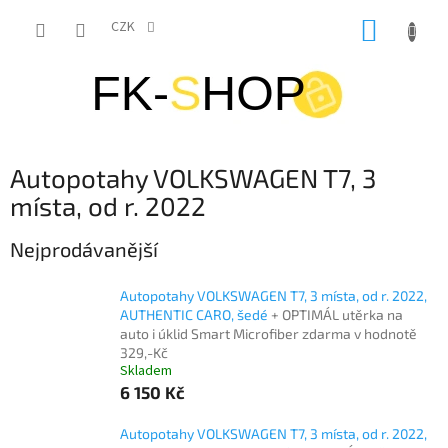
Přejít
NÁKUP
na
CZK
obsah
KOŠÍK
Autopotahy VOLKSWAGEN T7, 3
místa, od r. 2022
Nejprodávanější
Autopotahy VOLKSWAGEN T7, 3 místa, od r. 2022,
AUTHENTIC CARO, šedé
+ OPTIMÁL utěrka na
auto i úklid Smart Microfiber zdarma v hodnotě
329,-Kč
Skladem
6 150 Kč
Autopotahy VOLKSWAGEN T7, 3 místa, od r. 2022,