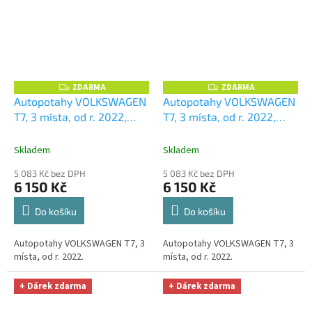
ZDARMA
ZDARMA
Z
Z
D
D
Autopotahy VOLKSWAGEN
Autopotahy VOLKSWAGEN
A
A
T7, 3 místa, od r. 2022,
T7, 3 místa, od r. 2022,
R
R
M
M
AUTHENTIC CARO, červené
AUTHENTIC CARO, hnědé
+
A
A
+ OPTIMÁL utěrka na auto
OPTIMÁL utěrka na auto i
Skladem
Skladem
i úklid Smart Microfiber
úklid Smart Microfiber
5 083 Kč bez DPH
5 083 Kč bez DPH
zdarma v hodnotě 329,-Kč
zdarma v hodnotě 329,-Kč
6 150 Kč
6 150 Kč
Do košíku
Do košíku
Autopotahy VOLKSWAGEN T7, 3
Autopotahy VOLKSWAGEN T7, 3
místa, od r. 2022.
místa, od r. 2022.
+ Dárek zdarma
+ Dárek zdarma