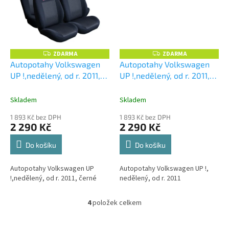
ZDARMA
ZDARMA
Z
Z
D
D
Autopotahy Volkswagen
Autopotahy Volkswagen
A
A
UP !,nedělený, od r. 2011,
UP !,nedělený, od r. 2011,
R
R
M
M
černé
prolis
A
A
Skladem
Skladem
1 893 Kč bez DPH
1 893 Kč bez DPH
2 290 Kč
2 290 Kč
Do košíku
Do košíku
Autopotahy Volkswagen UP
Autopotahy Volkswagen UP !,
!,nedělený, od r. 2011, černé
nedělený, od r. 2011
4
položek celkem
O
v
l