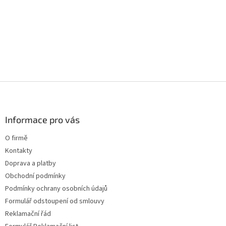
á
d
a
c
í
p
r
v
k
Z
y
á
v
p
ý
a
Informace pro vás
p
t
i
O firmě
s
í
u
Kontakty
Doprava a platby
Obchodní podmínky
Podmínky ochrany osobních údajů
Formulář odstoupení od smlouvy
Reklamační řád