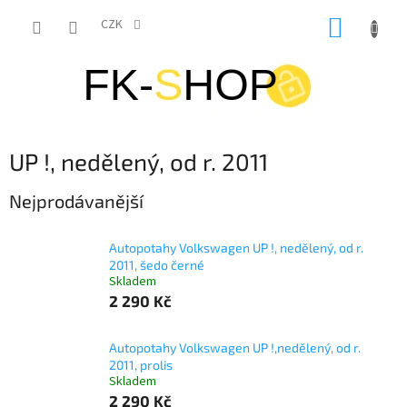
Přejít
NÁKUP
na
CZK
obsah
KOŠÍK
UP !, nedělený, od r. 2011
Nejprodávanější
Autopotahy Volkswagen UP !, nedělený, od r.
2011, šedo černé
Skladem
2 290 Kč
Autopotahy Volkswagen UP !,nedělený, od r.
2011, prolis
Skladem
2 290 Kč