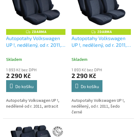
i
s
p
r
o
ZDARMA
ZDARMA
Z
Z
D
D
d
Autopotahy Volkswagen
Autopotahy Volkswagen
A
A
u
UP !, nedělený, od r. 2011,
UP !, nedělený, od r. 2011,
R
R
M
M
k
antracit
šedo černé
A
A
t
Skladem
Skladem
ů
1 893 Kč bez DPH
1 893 Kč bez DPH
2 290 Kč
2 290 Kč
Do košíku
Do košíku
Autopotahy Volkswagen UP !,
Autopotahy Volkswagen UP !,
nedělené od r. 2011, antracit
nedělený, od r. 2011, šedo
černé