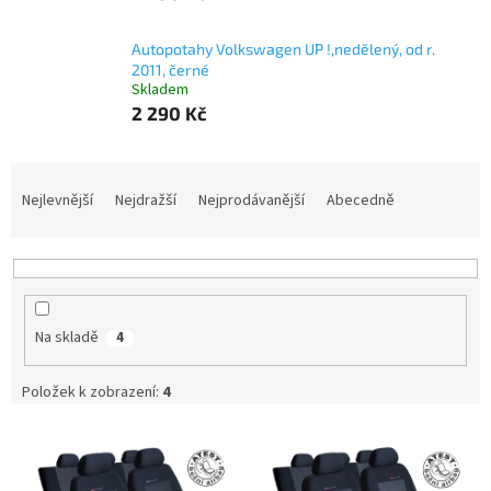
Autopotahy Volkswagen UP !,nedělený, od r.
2011, černé
Skladem
2 290 Kč
Ř
a
Nejlevnější
Nejdražší
Nejprodávanější
Abecedně
z
e
n
í
p
Na skladě
4
r
o
d
Položek k zobrazení:
4
u
V
k
ý
t
p
ů