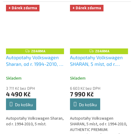
+ Dárek zdarma
+ Dárek zdarma
ZDARMA
ZDARMA
Z
Z
D
D
Autopotahy Volkswagen
Autopotahy Volkswagen
A
A
Sharan, od r. 1994-2010, 5
SHARAN, 5 míst, od r.
R
R
M
M
míst, Dynamic žakar
1994-2010, AUTHENTIC
A
A
tmavý
+ UNIVERZÁL
PREMIUM Matrix béžový
+
Skladem
Skladem
utěrka z mikrovlákna
OPTIMÁL utěrka na auto i
3 711 Kč bez DPH
6 603 Kč bez DPH
velká Smart Microfiber
úklid Smart Microfiber
4 490 Kč
7 990 Kč
zdarma v hodnotě 299,-Kč
zdarma v hodnotě 329,-Kč
Do košíku
Do košíku
Autopotahy Volkswagen Sharan,
Autopotahy Volkswagen
od r. 1994-2010, 5 míst.
SHARAN, 5 míst, od r. 1994-2010,
AUTHENTIC PREMIUM.