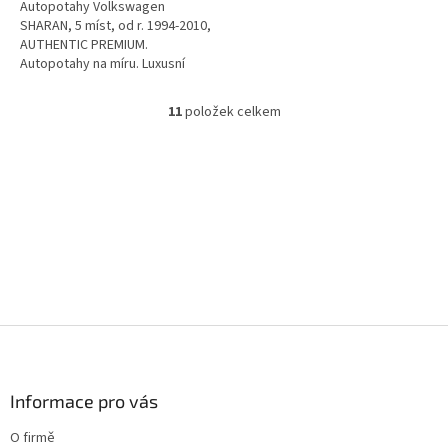
Autopotahy Volkswagen
SHARAN, 5 míst, od r. 1994-2010,
AUTHENTIC PREMIUM.
Autopotahy na míru. Luxusní
tuningový vzhled a špičková
ochrana čalounění. Profesionální
11
položek celkem
O
čalounické...
v
l
á
d
a
c
í
p
r
v
k
Z
y
á
v
p
ý
a
Informace pro vás
p
t
i
O firmě
s
í