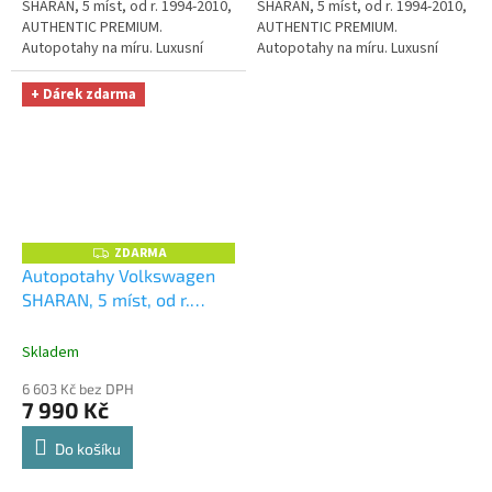
SHARAN, 5 míst, od r. 1994-2010,
SHARAN, 5 míst, od r. 1994-2010,
AUTHENTIC PREMIUM.
AUTHENTIC PREMIUM.
Autopotahy na míru. Luxusní
Autopotahy na míru. Luxusní
tuningový vzhled a špičková
tuningový vzhled a špičková
ochrana čalounění. Profesionální
ochrana čalounění. Profesionální
+ Dárek zdarma
čalounické...
čalounické...
ZDARMA
Z
D
Autopotahy Volkswagen
A
SHARAN, 5 míst, od r.
R
M
1994-2010, AUTHENTIC
A
PREMIUM žakar modrý
+
Skladem
OPTIMÁL utěrka na auto i
6 603 Kč bez DPH
úklid Smart Microfiber
7 990 Kč
zdarma v hodnotě 329,-Kč
Do košíku