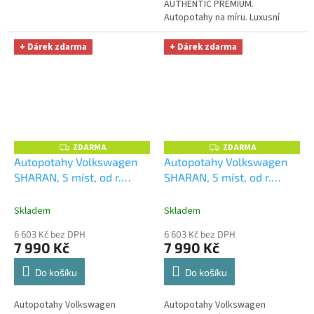
AUTHENTIC PREMIUM.
Autopotahy na míru. Luxusní
tuningový vzhled a špičková
ochrana čalounění. Profesionální
+ Dárek zdarma
+ Dárek zdarma
čalounické...
ZDARMA
ZDARMA
Z
Z
D
D
Autopotahy Volkswagen
Autopotahy Volkswagen
A
A
SHARAN, 5 míst, od r.
SHARAN, 5 míst, od r.
R
R
M
M
1994-2010, AUTHENTIC
1994-2010, AUTHENTIC
A
A
PREMIUM žakar Avio
+
PREMIUM žakar červený
+
Skladem
Skladem
OPTIMÁL utěrka na auto i
OPTIMÁL utěrka na auto i
6 603 Kč bez DPH
6 603 Kč bez DPH
úklid Smart Microfiber
úklid Smart Microfiber
7 990 Kč
7 990 Kč
zdarma v hodnotě 329,-Kč
zdarma v hodnotě 329,-Kč
Do košíku
Do košíku
Autopotahy Volkswagen
Autopotahy Volkswagen