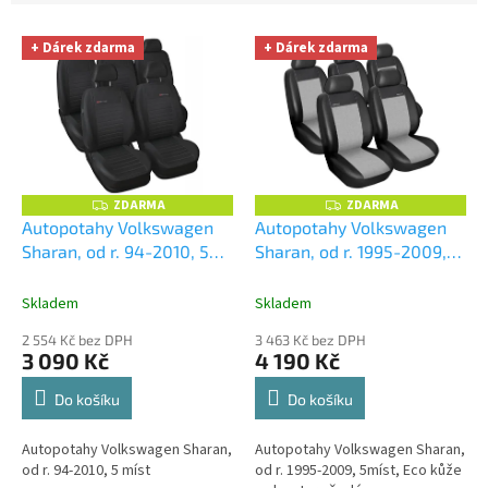
u
V
k
+ Dárek zdarma
+ Dárek zdarma
ý
t
p
ů
i
s
p
r
o
ZDARMA
ZDARMA
Z
Z
D
D
d
Autopotahy Volkswagen
Autopotahy Volkswagen
A
A
u
Sharan, od r. 94-2010, 5
Sharan, od r. 1995-2009,
R
R
M
M
k
míst, prolis
+ UNIVERZÁL
5míst, Eco kůže +
A
A
t
utěrka z mikrovlákna
alcantara šedé
+
Skladem
Skladem
ů
velká Smart Microfiber
UNIVERZÁL utěrka z
2 554 Kč bez DPH
3 463 Kč bez DPH
zdarma v hodnotě 299,-Kč
mikrovlákna velká Smart
3 090 Kč
4 190 Kč
Microfiber zdarma v
hodnotě 299,-Kč
Do košíku
Do košíku
Autopotahy Volkswagen Sharan,
Autopotahy Volkswagen Sharan,
od r. 94-2010, 5 míst
od r. 1995-2009, 5míst, Eco kůže