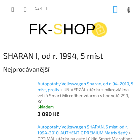
Přejít
NÁKUP
na
CZK
obsah
KOŠÍK
SHARAN I, od r. 1994, 5 míst
Nejprodávanější
Autopotahy Volkswagen Sharan, od r. 94-2010, 5
míst, prolis
+ UNIVERZÁL utěrka z mikrovlákna
velká Smart Microfiber zdarma v hodnotě 299,-
Kč
Skladem
3 090 Kč
Autopotahy Volkswagen SHARAN, 5 míst, od r.
1994-2010, AUTHENTIC PREMIUM Matrix šedý
+
OPTIMÁL utěrka na auto i úklid Smart Microfiber