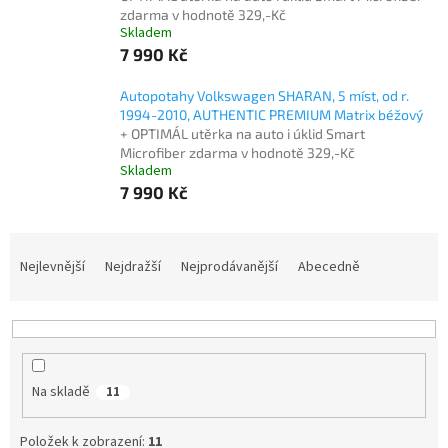
zdarma v hodnotě 329,-Kč
Skladem
7 990 Kč
Autopotahy Volkswagen SHARAN, 5 míst, od r.
1994-2010, AUTHENTIC PREMIUM Matrix béžový
+ OPTIMÁL utěrka na auto i úklid Smart
Microfiber zdarma v hodnotě 329,-Kč
Skladem
7 990 Kč
Ř
a
Nejlevnější
Nejdražší
Nejprodávanější
Abecedně
z
e
n
í
p
Na skladě
11
r
o
d
Položek k zobrazení:
11