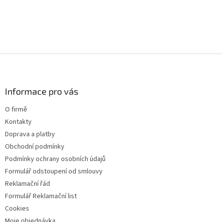
c
í
p
r
v
k
Z
y
á
v
p
ý
a
Informace pro vás
p
t
i
O firmě
s
í
u
Kontakty
Doprava a platby
Obchodní podmínky
Podmínky ochrany osobních údajů
Formulář odstoupení od smlouvy
Reklamační řád
Formulář Reklamační list
Cookies
Moje objednávka