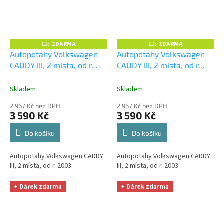
ZDARMA
ZDARMA
Z
Z
D
D
Autopotahy Volkswagen
Autopotahy Volkswagen
A
A
CADDY III, 2 místa, od r.
CADDY III, 2 místa, od r.
R
R
M
M
2003, AUTHENTIC DOBLO,
2003, AUTHENTIC DOBLO,
A
A
Matrix černý
+ UNIVERZÁL
Matrix šedý
+ UNIVERZÁL
Skladem
Skladem
utěrka z mikrovlákna
utěrka z mikrovlákna
2 967 Kč bez DPH
2 967 Kč bez DPH
velká Smart Microfiber
velká Smart Microfiber
3 590 Kč
3 590 Kč
zdarma v hodnotě 299,-Kč
zdarma v hodnotě 299,-Kč
Do košíku
Do košíku
Autopotahy Volkswagen CADDY
Autopotahy Volkswagen CADDY
III, 2 místa, od r. 2003.
III, 2 místa, od r. 2003.
+ Dárek zdarma
+ Dárek zdarma