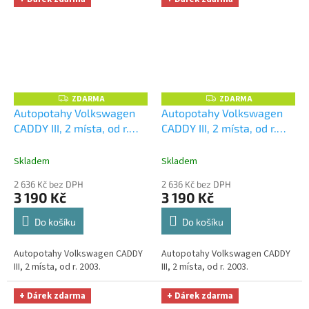
ZDARMA
ZDARMA
Z
Z
D
D
Autopotahy Volkswagen
Autopotahy Volkswagen
A
A
CADDY III, 2 místa, od r.
CADDY III, 2 místa, od r.
R
R
M
M
2003, AUTHENTIC
2003, AUTHENTIC
A
A
PREMIUM, Matrix černý
+
PREMIUM, Matrix šedý
+
Skladem
Skladem
UNIVERZÁL utěrka z
UNIVERZÁL utěrka z
2 636 Kč bez DPH
2 636 Kč bez DPH
mikrovlákna velká Smart
mikrovlákna velká Smart
3 190 Kč
3 190 Kč
Microfiber zdarma v
Microfiber zdarma v
hodnotě 299,-Kč
hodnotě 299,-Kč
Do košíku
Do košíku
Autopotahy Volkswagen CADDY
Autopotahy Volkswagen CADDY
III, 2 místa, od r. 2003.
III, 2 místa, od r. 2003.
+ Dárek zdarma
+ Dárek zdarma