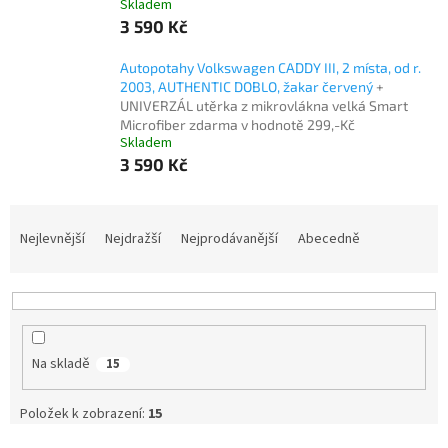
Skladem
3 590 Kč
Autopotahy Volkswagen CADDY III, 2 místa, od r.
2003, AUTHENTIC DOBLO, žakar červený
+
UNIVERZÁL utěrka z mikrovlákna velká Smart
Microfiber zdarma v hodnotě 299,-Kč
Skladem
3 590 Kč
Ř
a
Nejlevnější
Nejdražší
Nejprodávanější
Abecedně
z
e
n
í
p
Na skladě
15
r
o
d
Položek k zobrazení:
15
u