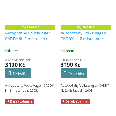
ZDARMA
ZDARMA
Z
Z
D
D
Autopotahy Volkswagen
Autopotahy Volkswagen
A
A
CADDY III, 2 místa, od r.
CADDY III, 2 místa, od r.
R
R
M
M
2003, AUTHENTIC
2003, AUTHENTIC
A
A
PREMIUM, žakar avio
+
PREMIUM, žakar modrý
+
Skladem
Skladem
UNIVERZÁL utěrka z
UNIVERZÁL utěrka z
2 636 Kč bez DPH
2 636 Kč bez DPH
mikrovlákna velká Smart
mikrovlákna velká Smart
3 190 Kč
3 190 Kč
Microfiber zdarma v
Microfiber zdarma v
hodnotě 299,-Kč
hodnotě 299,-Kč
Do košíku
Do košíku
Autopotahy Volkswagen CADDY
Autopotahy Volkswagen CADDY
III, 2 místa, od r. 2003.
III, 2 místa, od r. 2003.
+ Dárek zdarma
+ Dárek zdarma