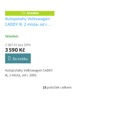
ZDARMA
Z
D
Autopotahy Volkswagen
A
CADDY III, 2 místa, od r.
R
M
2003, AUTHENTIC DOBLO,
A
žakar modrý
+ UNIVERZÁL
Skladem
utěrka z mikrovlákna
2 967 Kč bez DPH
velká Smart Microfiber
3 590 Kč
zdarma v hodnotě 299,-Kč
Do košíku
Autopotahy Volkswagen CADDY
III, 2 místa, od r. 2003.
15
položek celkem
O
v
l
á
d
a