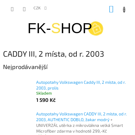
Přejít
NÁKUP
na
CZK
obsah
KOŠÍK
CADDY III, 2 místa, od r. 2003
Nejprodávanější
Autopotahy Volkswagen Caddy III, 2 místa, od r.
2003, prolis
Skladem
1 590 Kč
Autopotahy Volkswagen CADDY III, 2 místa, od r.
2003, AUTHENTIC DOBLO, žakar modrý
+
UNIVERZÁL utěrka z mikrovlákna velká Smart
Microfiber zdarma v hodnotě 299,-Kč