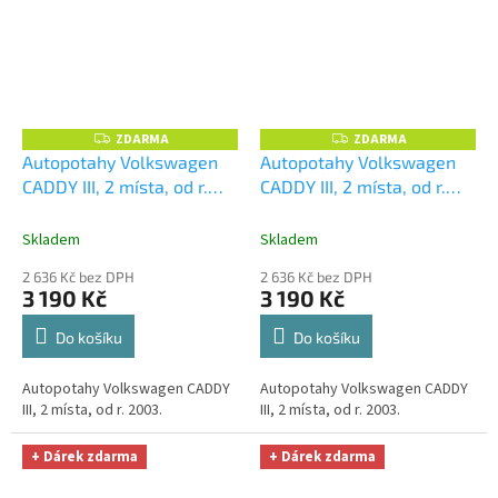
ZDARMA
ZDARMA
Z
Z
D
D
Autopotahy Volkswagen
Autopotahy Volkswagen
A
A
CADDY III, 2 místa, od r.
CADDY III, 2 místa, od r.
R
R
M
M
2003, AUTHENTIC
2003, AUTHENTIC
A
A
PREMIUM, vlnky černé
+
PREMIUM, žakar audi
+
Skladem
Skladem
UNIVERZÁL utěrka z
UNIVERZÁL utěrka z
2 636 Kč bez DPH
2 636 Kč bez DPH
mikrovlákna velká Smart
mikrovlákna velká Smart
3 190 Kč
3 190 Kč
Microfiber zdarma v
Microfiber zdarma v
hodnotě 299,-Kč
hodnotě 299,-Kč
Do košíku
Do košíku
Autopotahy Volkswagen CADDY
Autopotahy Volkswagen CADDY
III, 2 místa, od r. 2003.
III, 2 místa, od r. 2003.
+ Dárek zdarma
+ Dárek zdarma