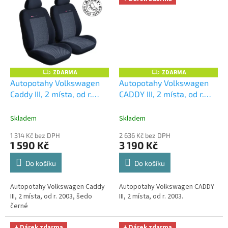
ZDARMA
ZDARMA
Z
Z
D
D
Autopotahy Volkswagen
Autopotahy Volkswagen
A
A
Caddy III, 2 místa, od r.
CADDY III, 2 místa, od r.
R
R
M
M
2003, šedo černé
2003, AUTHENTIC
A
A
PREMIUM, Matrix béžový
+
Skladem
Skladem
UNIVERZÁL utěrka z
1 314 Kč bez DPH
2 636 Kč bez DPH
mikrovlákna velká Smart
1 590 Kč
3 190 Kč
Microfiber zdarma v
hodnotě 299,-Kč
Do košíku
Do košíku
Autopotahy Volkswagen Caddy
Autopotahy Volkswagen CADDY
III, 2 místa, od r. 2003, šedo
III, 2 místa, od r. 2003.
černé
+ Dárek zdarma
+ Dárek zdarma