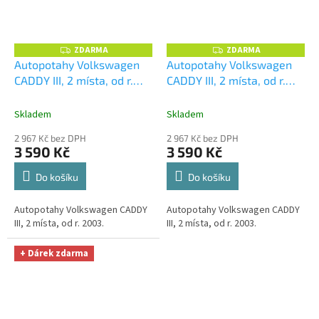
ZDARMA
ZDARMA
Z
Z
D
D
Autopotahy Volkswagen
Autopotahy Volkswagen
A
A
CADDY III, 2 místa, od r.
CADDY III, 2 místa, od r.
R
R
M
M
2003, AUTHENTIC DOBLO,
2003, AUTHENTIC DOBLO,
A
A
žakar audi
+ UNIVERZÁL
žakar červený
+
Skladem
Skladem
utěrka z mikrovlákna
UNIVERZÁL utěrka z
2 967 Kč bez DPH
2 967 Kč bez DPH
velká Smart Microfiber
mikrovlákna velká Smart
3 590 Kč
3 590 Kč
zdarma v hodnotě 299,-Kč
Microfiber zdarma v
hodnotě 299,-Kč
Do košíku
Do košíku
Autopotahy Volkswagen CADDY
Autopotahy Volkswagen CADDY
III, 2 místa, od r. 2003.
III, 2 místa, od r. 2003.
+ Dárek zdarma