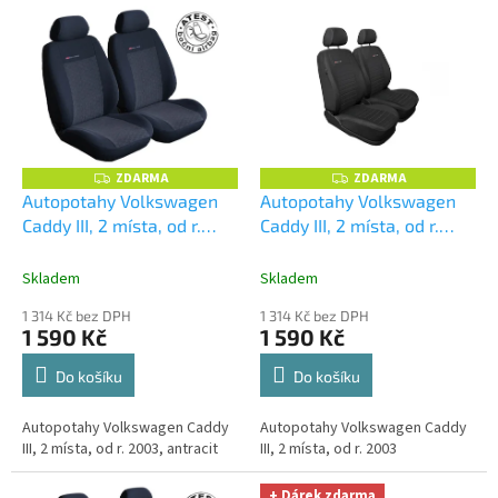
V
k
ý
t
p
ů
i
s
p
r
o
ZDARMA
ZDARMA
Z
Z
D
D
d
Autopotahy Volkswagen
Autopotahy Volkswagen
A
A
u
Caddy III, 2 místa, od r.
Caddy III, 2 místa, od r.
R
R
M
M
k
2003, antracit
2003, prolis
A
A
t
Skladem
Skladem
ů
1 314 Kč bez DPH
1 314 Kč bez DPH
1 590 Kč
1 590 Kč
Do košíku
Do košíku
Autopotahy Volkswagen Caddy
Autopotahy Volkswagen Caddy
III, 2 místa, od r. 2003, antracit
III, 2 místa, od r. 2003
+ Dárek zdarma