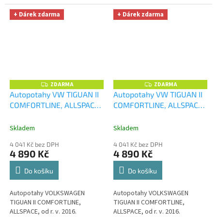
+ Dárek zdarma
+ Dárek zdarma
ZDARMA
ZDARMA
Z
Z
D
D
Autopotahy VW TIGUAN II
Autopotahy VW TIGUAN II
A
A
COMFORTLINE, ALLSPACE,
COMFORTLINE, ALLSPACE,
R
R
M
M
od r. v. 2016, DUO stříbrno
od r. v. 2016, DUO vínovo
A
A
šedé
+ UNIVERZÁL utěrka
černé
+ UNIVERZÁL utěrka
Skladem
Skladem
z mikrovlákna velká Smart
z mikrovlákna velká Smart
4 041 Kč bez DPH
4 041 Kč bez DPH
Microfiber zdarma v
Microfiber zdarma v
4 890 Kč
4 890 Kč
hodnotě 299,-Kč
hodnotě 299,-Kč
Do košíku
Do košíku
Autopotahy VOLKSWAGEN
Autopotahy VOLKSWAGEN
TIGUAN II COMFORTLINE,
TIGUAN II COMFORTLINE,
ALLSPACE, od r. v. 2016.
ALLSPACE, od r. v. 2016.