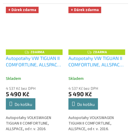
+ Dárek zdarma
+ Dárek zdarma
ZDARMA
ZDARMA
Z
Z
D
D
Autopotahy VW TIGUAN II
Autopotahy VW TIGUAN II
A
A
COMFORTLINE, ALLSPACE,
COMFORTLINE, ALLSPACE,
R
R
M
M
od r. v. 2016, PELLE béžové
od r. v. 2016, PELLE černé
+
A
A
+ OPTIMÁL utěrka na auto
OPTIMÁL utěrka na auto i
Skladem
Skladem
i úklid Smart Microfiber
úklid Smart Microfiber
4 537 Kč bez DPH
4 537 Kč bez DPH
zdarma v hodnotě 329,-Kč
zdarma v hodnotě 329,-Kč
5 490 Kč
5 490 Kč
Do košíku
Do košíku
Autopotahy VOLKSWAGEN
Autopotahy VOLKSWAGEN
TIGUAN II COMFORTLINE,
TIGUAN II COMFORTLINE,
ALLSPACE, od r. v. 2016.
ALLSPACE, od r. v. 2016.