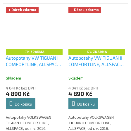
+ Dárek zdarma
+ Dárek zdarma
ZDARMA
ZDARMA
Z
Z
D
D
Autopotahy VW TIGUAN II
Autopotahy VW TIGUAN II
A
A
COMFORTLINE, ALLSPACE,
COMFORTLINE, ALLSPACE,
R
R
M
M
od r. v. 2016, VIP červené
+
od r. v. 2016, VIP modré
+
A
A
UNIVERZÁL utěrka z
UNIVERZÁL utěrka z
Skladem
Skladem
mikrovlákna velká Smart
mikrovlákna velká Smart
4 041 Kč bez DPH
4 041 Kč bez DPH
Microfiber zdarma v
Microfiber zdarma v
4 890 Kč
4 890 Kč
hodnotě 299,-Kč
hodnotě 299,-Kč
Do košíku
Do košíku
Autopotahy VOLKSWAGEN
Autopotahy VOLKSWAGEN
TIGUAN II COMFORTLINE,
TIGUAN II COMFORTLINE,
ALLSPACE, od r. v. 2016.
ALLSPACE, od r. v. 2016.