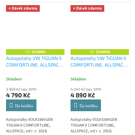
+ Dárek zdarma
+ Dárek zdarma
ZDARMA
ZDARMA
Z
Z
D
D
Autopotahy VW TIGUAN II
Autopotahy VW TIGUAN II
A
A
COMFORTLINE, ALLSPACE,
COMFORTLINE, ALLSPACE,
R
R
M
M
od r. v. 2016, ELEGANCE
od r. v. 2016, DUO červeno
A
A
šedé
+ UNIVERZÁL utěrka
černé
+ UNIVERZÁL utěrka
Skladem
Skladem
z mikrovlákna velká Smart
z mikrovlákna velká Smart
3 959 Kč bez DPH
4 041 Kč bez DPH
Microfiber zdarma v
Microfiber zdarma v
4 790 Kč
4 890 Kč
hodnotě 299,-Kč
hodnotě 299,-Kč
Do košíku
Do košíku
Autopotahy VOLKSWAGEN
Autopotahy VOLKSWAGEN
TIGUAN II COMFORTLINE,
TIGUAN II COMFORTLINE,
ALLSPACE, od r. v. 2016.
ALLSPACE, od r. v. 2016.