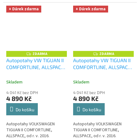
+ Dárek zdarma
+ Dárek zdarma
ZDARMA
ZDARMA
Z
Z
D
D
Autopotahy VW TIGUAN II
Autopotahy VW TIGUAN II
A
A
COMFORTLINE, ALLSPACE,
COMFORTLINE, ALLSPACE,
R
R
M
M
od r. v. 2016, DUO červeno
od r. v. 2016, DUO modro
A
A
šedé
+ UNIVERZÁL utěrka
černé
+ UNIVERZÁL utěrka
Skladem
Skladem
z mikrovlákna velká Smart
z mikrovlákna velká Smart
4 041 Kč bez DPH
4 041 Kč bez DPH
Microfiber zdarma v
Microfiber zdarma v
4 890 Kč
4 890 Kč
hodnotě 299,-Kč
hodnotě 299,-Kč
Do košíku
Do košíku
Autopotahy VOLKSWAGEN
Autopotahy VOLKSWAGEN
TIGUAN II COMFORTLINE,
TIGUAN II COMFORTLINE,
ALLSPACE, od r. v. 2016.
ALLSPACE, od r. v. 2016.