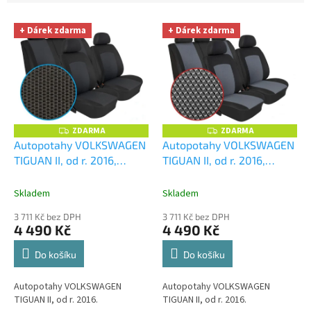
u
V
k
+ Dárek zdarma
+ Dárek zdarma
ý
t
p
ů
i
s
p
r
o
ZDARMA
ZDARMA
Z
Z
D
D
d
Autopotahy VOLKSWAGEN
Autopotahy VOLKSWAGEN
A
A
u
TIGUAN II, od r. 2016,
TIGUAN II, od r. 2016,
R
R
M
M
k
Dynamic grafit
+
Dynamic šedé
+
A
A
t
UNIVERZÁL utěrka z
UNIVERZÁL utěrka z
Skladem
Skladem
ů
mikrovlákna velká Smart
mikrovlákna velká Smart
3 711 Kč bez DPH
3 711 Kč bez DPH
Microfiber zdarma v
Microfiber zdarma v
4 490 Kč
4 490 Kč
hodnotě 299,-Kč
hodnotě 299,-Kč
Do košíku
Do košíku
Autopotahy VOLKSWAGEN
Autopotahy VOLKSWAGEN
TIGUAN II, od r. 2016.
TIGUAN II, od r. 2016.