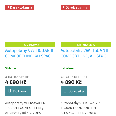
+ Dárek zdarma
+ Dárek zdarma
ZDARMA
ZDARMA
Z
Z
D
D
Autopotahy VW TIGUAN II
Autopotahy VW TIGUAN II
A
A
COMFORTLINE, ALLSPACE,
COMFORTLINE, ALLSPACE,
R
R
M
M
od r. v. 2016, DUO modro
od r. v. 2016, DUO stříbrno
A
A
šedé
+ UNIVERZÁL utěrka
černé
+ UNIVERZÁL utěrka
Skladem
Skladem
z mikrovlákna velká Smart
z mikrovlákna velká Smart
4 041 Kč bez DPH
4 041 Kč bez DPH
Microfiber zdarma v
Microfiber zdarma v
4 890 Kč
4 890 Kč
hodnotě 299,-Kč
hodnotě 299,-Kč
Do košíku
Do košíku
Autopotahy VOLKSWAGEN
Autopotahy VOLKSWAGEN
TIGUAN II COMFORTLINE,
TIGUAN II COMFORTLINE,
ALLSPACE, od r. v. 2016.
ALLSPACE, od r. v. 2016.