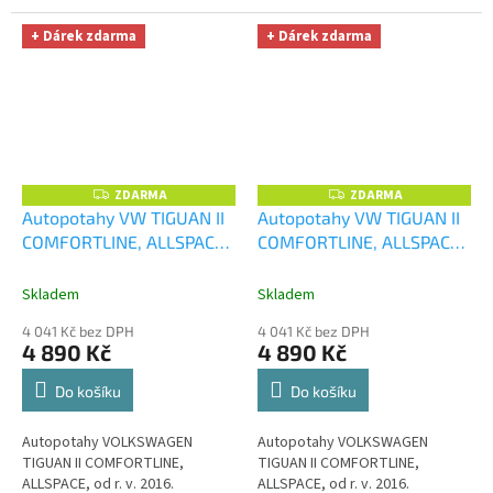
+ Dárek zdarma
+ Dárek zdarma
ZDARMA
ZDARMA
Z
Z
D
D
Autopotahy VW TIGUAN II
Autopotahy VW TIGUAN II
A
A
COMFORTLINE, ALLSPACE,
COMFORTLINE, ALLSPACE,
R
R
M
M
od r. v. 2016, DUO žluto
od r. v. 2016, VIP černé
+
A
A
šedé
+ UNIVERZÁL utěrka
UNIVERZÁL utěrka z
Skladem
Skladem
z mikrovlákna velká Smart
mikrovlákna velká Smart
4 041 Kč bez DPH
4 041 Kč bez DPH
Microfiber zdarma v
Microfiber zdarma v
4 890 Kč
4 890 Kč
hodnotě 299,-Kč
hodnotě 299,-Kč
Do košíku
Do košíku
Autopotahy VOLKSWAGEN
Autopotahy VOLKSWAGEN
TIGUAN II COMFORTLINE,
TIGUAN II COMFORTLINE,
ALLSPACE, od r. v. 2016.
ALLSPACE, od r. v. 2016.