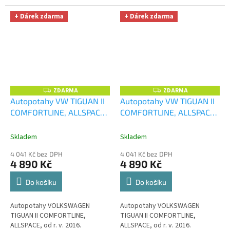
+ Dárek zdarma
+ Dárek zdarma
ZDARMA
ZDARMA
Z
Z
D
D
Autopotahy VW TIGUAN II
Autopotahy VW TIGUAN II
A
A
COMFORTLINE, ALLSPACE,
COMFORTLINE, ALLSPACE,
R
R
M
M
od r. v. 2016, DUO zeleno
od r. v. 2016, DUO žluto
A
A
šedé
+ UNIVERZÁL utěrka
černé
+ UNIVERZÁL utěrka
Skladem
Skladem
z mikrovlákna velká Smart
z mikrovlákna velká Smart
4 041 Kč bez DPH
4 041 Kč bez DPH
Microfiber zdarma v
Microfiber zdarma v
4 890 Kč
4 890 Kč
hodnotě 299,-Kč
hodnotě 299,-Kč
Do košíku
Do košíku
Autopotahy VOLKSWAGEN
Autopotahy VOLKSWAGEN
TIGUAN II COMFORTLINE,
TIGUAN II COMFORTLINE,
ALLSPACE, od r. v. 2016.
ALLSPACE, od r. v. 2016.