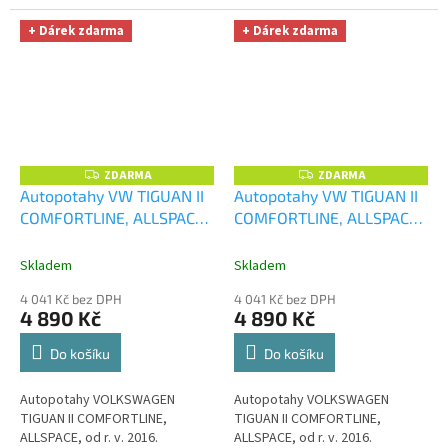
+ Dárek zdarma
+ Dárek zdarma
ZDARMA
ZDARMA
Z
Z
D
D
Autopotahy VW TIGUAN II
Autopotahy VW TIGUAN II
A
A
COMFORTLINE, ALLSPACE,
COMFORTLINE, ALLSPACE,
R
R
M
M
od r. v. 2016, DUO vínovo
od r. v. 2016, DUO zeleno
A
A
šedé
+ UNIVERZÁL utěrka
černé
+ UNIVERZÁL utěrka
Skladem
Skladem
z mikrovlákna velká Smart
z mikrovlákna velká Smart
4 041 Kč bez DPH
4 041 Kč bez DPH
Microfiber zdarma v
Microfiber zdarma v
4 890 Kč
4 890 Kč
hodnotě 299,-Kč
hodnotě 299,-Kč
Do košíku
Do košíku
Autopotahy VOLKSWAGEN
Autopotahy VOLKSWAGEN
TIGUAN II COMFORTLINE,
TIGUAN II COMFORTLINE,
ALLSPACE, od r. v. 2016.
ALLSPACE, od r. v. 2016.