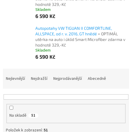
hodnotě 329,-Kč
Skladem
6 590 Kč
Autopotahy VW TIGUAN II COMFORTLINE,
ALLSPACE, od r. v. 2016, GT hnědé
+ OPTIMÁL
utěrka na auto i úklid Smart Microfiber zdarma v
hodnotě 329,-Kč
Skladem
6 590 Kč
Ř
a
Nejlevnější
Nejdražší
Nejprodávanější
Abecedně
z
e
n
í
p
Na skladě
51
r
o
d
Položek k zobrazení:
51