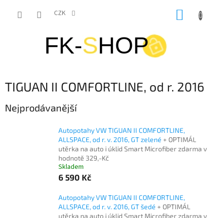
Přejít
NÁKUP
na
CZK
obsah
KOŠÍK
TIGUAN II COMFORTLINE, od r. 2016
Nejprodávanější
Autopotahy VW TIGUAN II COMFORTLINE,
ALLSPACE, od r. v. 2016, GT zelené
+ OPTIMÁL
utěrka na auto i úklid Smart Microfiber zdarma v
hodnotě 329,-Kč
Skladem
6 590 Kč
Autopotahy VW TIGUAN II COMFORTLINE,
ALLSPACE, od r. v. 2016, GT šedé
+ OPTIMÁL
utěrka na auto i úklid Smart Microfiber zdarma v