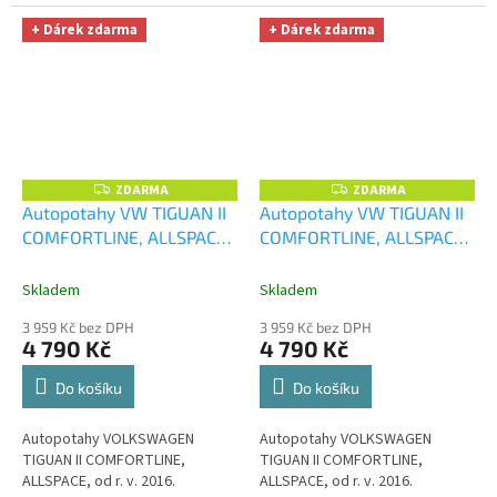
+ Dárek zdarma
+ Dárek zdarma
ZDARMA
ZDARMA
Z
Z
D
D
Autopotahy VW TIGUAN II
Autopotahy VW TIGUAN II
A
A
COMFORTLINE, ALLSPACE,
COMFORTLINE, ALLSPACE,
R
R
M
M
od r. v. 2016, ELEGANCE
od r. v. 2016, ELEGANCE
A
A
červené
+ UNIVERZÁL
modré
+ UNIVERZÁL
Skladem
Skladem
utěrka z mikrovlákna
utěrka z mikrovlákna
3 959 Kč bez DPH
3 959 Kč bez DPH
velká Smart Microfiber
velká Smart Microfiber
4 790 Kč
4 790 Kč
zdarma v hodnotě 299,-Kč
zdarma v hodnotě 299,-Kč
Do košíku
Do košíku
Autopotahy VOLKSWAGEN
Autopotahy VOLKSWAGEN
TIGUAN II COMFORTLINE,
TIGUAN II COMFORTLINE,
ALLSPACE, od r. v. 2016.
ALLSPACE, od r. v. 2016.