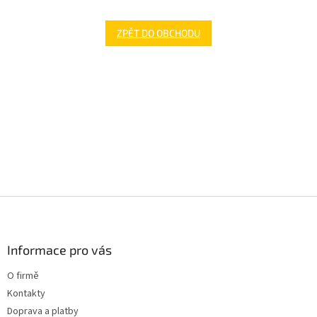
ZPĚT DO OBCHODU
Z
á
p
a
Informace pro vás
t
O firmě
í
Kontakty
Doprava a platby