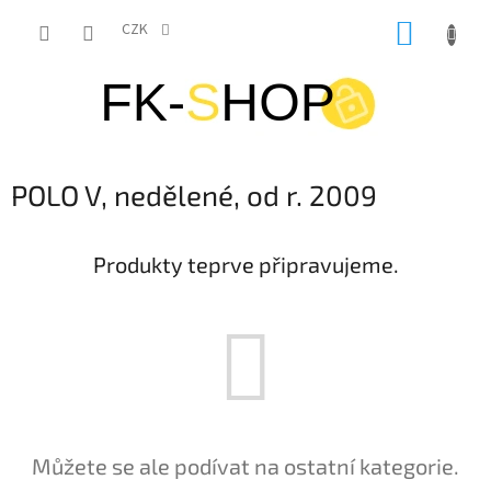
Přejít
NÁKUP
na
CZK
obsah
KOŠÍK
POLO V, nedělené, od r. 2009
Produkty teprve připravujeme.
Můžete se ale podívat na ostatní kategorie.