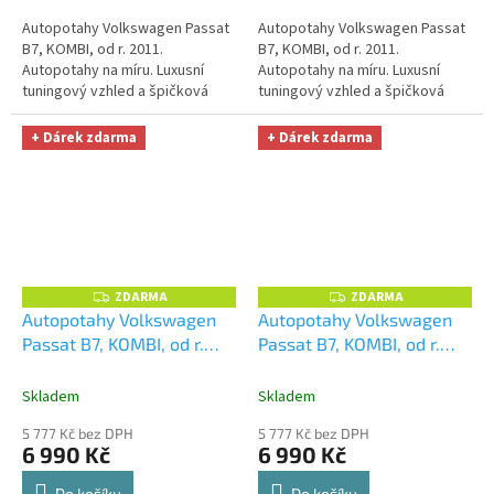
Autopotahy Volkswagen Passat
Autopotahy Volkswagen Passat
B7, KOMBI, od r. 2011.
B7, KOMBI, od r. 2011.
Autopotahy na míru. Luxusní
Autopotahy na míru. Luxusní
tuningový vzhled a špičková
tuningový vzhled a špičková
ochrana čalounění. Profesionální
ochrana čalounění. Profesionální
čalounické zpracování.
čalounické zpracování.
+ Dárek zdarma
+ Dárek zdarma
Automobilová...
Automobilová...
ZDARMA
ZDARMA
Z
Z
D
D
Autopotahy Volkswagen
Autopotahy Volkswagen
A
A
Passat B7, KOMBI, od r.
Passat B7, KOMBI, od r.
R
R
M
M
2011, AUTHENTIC DOBLO,
2011, AUTHENTIC DOBLO,
A
A
žakar Avio
+ OPTIMÁL
žakar červený
+ OPTIMÁL
Skladem
Skladem
utěrka na auto i úklid
utěrka na auto i úklid
5 777 Kč bez DPH
5 777 Kč bez DPH
Smart Microfiber zdarma v
Smart Microfiber zdarma v
6 990 Kč
6 990 Kč
hodnotě 329,-Kč
hodnotě 329,-Kč
Do košíku
Do košíku