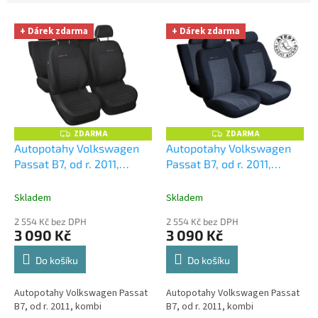
u
V
k
+ Dárek zdarma
+ Dárek zdarma
ý
t
p
ů
i
s
p
r
o
ZDARMA
ZDARMA
Z
Z
D
D
d
Autopotahy Volkswagen
Autopotahy Volkswagen
A
A
u
Passat B7, od r. 2011,
Passat B7, od r. 2011,
R
R
M
M
k
kombi, prolis
+ UNIVERZÁL
kombi, šedočerné
+
A
A
t
utěrka z mikrovlákna
UNIVERZÁL utěrka z
Skladem
Skladem
ů
velká Smart Microfiber
mikrovlákna velká Smart
2 554 Kč bez DPH
2 554 Kč bez DPH
zdarma v hodnotě 299,-Kč
Microfiber zdarma v
3 090 Kč
3 090 Kč
hodnotě 299,-Kč
Do košíku
Do košíku
Autopotahy Volkswagen Passat
Autopotahy Volkswagen Passat
B7, od r. 2011, kombi
B7, od r. 2011, kombi