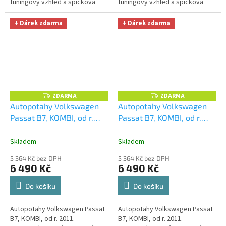
tuningový vzhled a špičková
tuningový vzhled a špičková
ochrana čalounění. Profesionální
ochrana čalounění. Profesionální
čalounické zpracování.
čalounické zpracování.
+ Dárek zdarma
+ Dárek zdarma
Automobilová...
Automobilová...
ZDARMA
ZDARMA
Z
Z
D
D
Autopotahy Volkswagen
Autopotahy Volkswagen
A
A
Passat B7, KOMBI, od r.
Passat B7, KOMBI, od r.
R
R
M
M
2011, AUTHENTIC
2011, AUTHENTIC
A
A
PREMIUM, žakar Audi
+
PREMIUM, žakar Avio
+
Skladem
Skladem
OPTIMÁL utěrka na auto i
OPTIMÁL utěrka na auto i
5 364 Kč bez DPH
5 364 Kč bez DPH
úklid Smart Microfiber
úklid Smart Microfiber
6 490 Kč
6 490 Kč
zdarma v hodnotě 329,-Kč
zdarma v hodnotě 329,-Kč
Do košíku
Do košíku
Autopotahy Volkswagen Passat
Autopotahy Volkswagen Passat
B7, KOMBI, od r. 2011.
B7, KOMBI, od r. 2011.