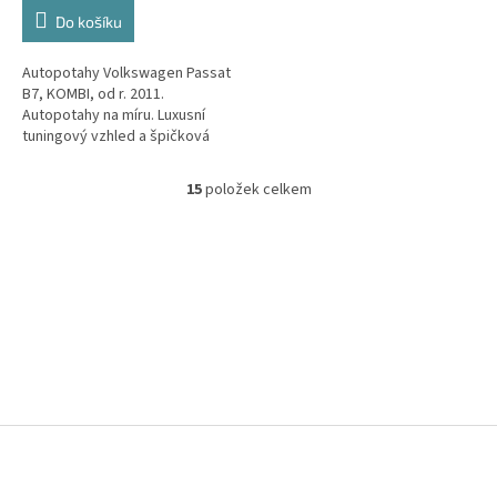
Do košíku
Autopotahy Volkswagen Passat
B7, KOMBI, od r. 2011.
Autopotahy na míru. Luxusní
tuningový vzhled a špičková
ochrana čalounění. Profesionální
čalounické zpracování.
15
položek celkem
O
Automobilová...
v
l
á
d
a
c
í
p
r
v
k
Z
y
á
v
p
ý