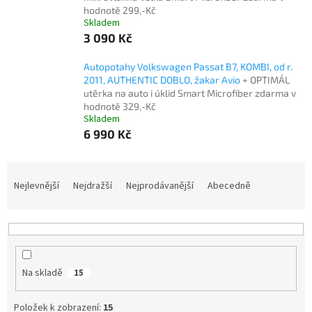
hodnotě 299,-Kč
Skladem
3 090 Kč
Autopotahy Volkswagen Passat B7, KOMBI, od r.
2011, AUTHENTIC DOBLO, žakar Avio
+ OPTIMÁL
utěrka na auto i úklid Smart Microfiber zdarma v
hodnotě 329,-Kč
Skladem
6 990 Kč
Ř
a
Nejlevnější
Nejdražší
Nejprodávanější
Abecedně
z
e
n
í
p
Na skladě
15
r
o
d
Položek k zobrazení:
15