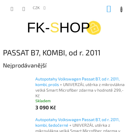
Přejít
NÁKUP
na
CZK
obsah
KOŠÍK
PASSAT B7, KOMBI, od r. 2011
Nejprodávanější
Autopotahy Volkswagen Passat B7, od r. 2011,
kombi, prolis
+ UNIVERZÁL utěrka z mikrovlákna
velká Smart Microfiber zdarma v hodnotě 299,-
Kč
Skladem
3 090 Kč
Autopotahy Volkswagen Passat B7, od r. 2011,
kombi, šedočerné
+ UNIVERZÁL utěrka z
mikrovlákna velká Smart Microfiber zdarma v