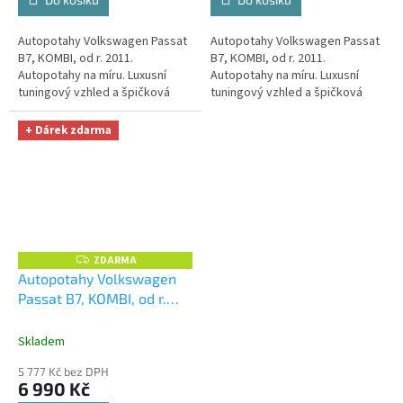
Autopotahy Volkswagen Passat
Autopotahy Volkswagen Passat
B7, KOMBI, od r. 2011.
B7, KOMBI, od r. 2011.
Autopotahy na míru. Luxusní
Autopotahy na míru. Luxusní
tuningový vzhled a špičková
tuningový vzhled a špičková
ochrana čalounění. Profesionální
ochrana čalounění. Profesionální
čalounické zpracování.
čalounické zpracování.
+ Dárek zdarma
Automobilová...
Automobilová...
ZDARMA
Z
D
Autopotahy Volkswagen
A
Passat B7, KOMBI, od r.
R
M
2011, AUTHENTIC DOBLO,
A
žakar modrý
+ OPTIMÁL
Skladem
utěrka na auto i úklid
5 777 Kč bez DPH
Smart Microfiber zdarma v
6 990 Kč
hodnotě 329,-Kč