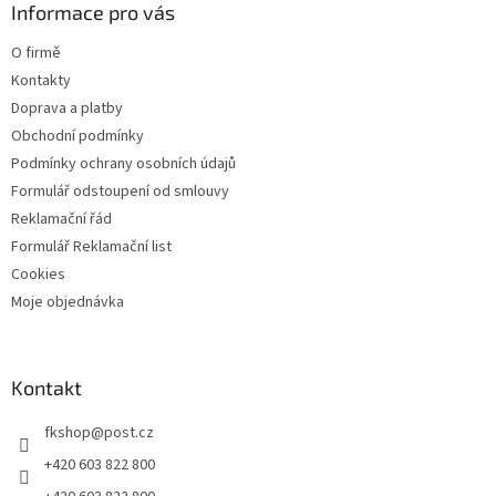
a
Informace pro vás
p
t
i
O firmě
s
í
u
Kontakty
Doprava a platby
Obchodní podmínky
Podmínky ochrany osobních údajů
Formulář odstoupení od smlouvy
Reklamační řád
Formulář Reklamační list
Cookies
Moje objednávka
Kontakt
fkshop
@
post.cz
+420 603 822 800