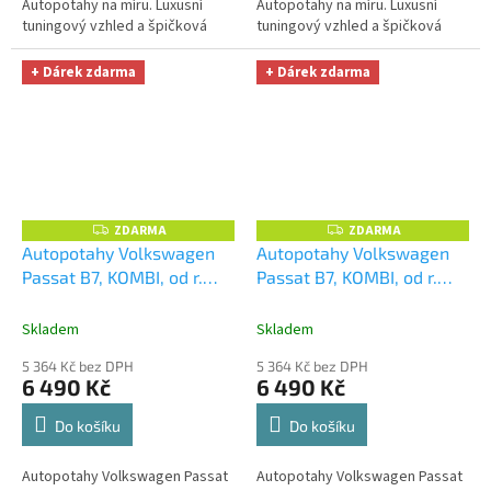
Autopotahy na míru. Luxusní
Autopotahy na míru. Luxusní
tuningový vzhled a špičková
tuningový vzhled a špičková
ochrana čalounění. Profesionální
ochrana čalounění. Profesionální
čalounické zpracování.
čalounické zpracování.
+ Dárek zdarma
+ Dárek zdarma
Automobilová...
Automobilová...
ZDARMA
ZDARMA
Z
Z
D
D
Autopotahy Volkswagen
Autopotahy Volkswagen
A
A
Passat B7, KOMBI, od r.
Passat B7, KOMBI, od r.
R
R
M
M
2011, AUTHENTIC
2011, AUTHENTIC
A
A
PREMIUM, žakar červený
+
PREMIUM, žakar modrý
+
Skladem
Skladem
OPTIMÁL utěrka na auto i
OPTIMÁL utěrka na auto i
5 364 Kč bez DPH
5 364 Kč bez DPH
úklid Smart Microfiber
úklid Smart Microfiber
6 490 Kč
6 490 Kč
zdarma v hodnotě 329,-Kč
zdarma v hodnotě 329,-Kč
Do košíku
Do košíku
Autopotahy Volkswagen Passat
Autopotahy Volkswagen Passat