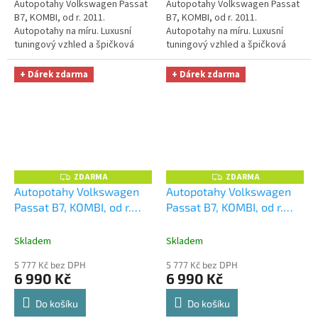
Autopotahy Volkswagen Passat
Autopotahy Volkswagen Passat
B7, KOMBI, od r. 2011.
B7, KOMBI, od r. 2011.
Autopotahy na míru. Luxusní
Autopotahy na míru. Luxusní
tuningový vzhled a špičková
tuningový vzhled a špičková
ochrana čalounění. Profesionální
ochrana čalounění. Profesionální
čalounické zpracování.
čalounické zpracování.
+ Dárek zdarma
+ Dárek zdarma
Automobilová...
Automobilová...
ZDARMA
ZDARMA
Z
Z
D
D
Autopotahy Volkswagen
Autopotahy Volkswagen
A
A
Passat B7, KOMBI, od r.
Passat B7, KOMBI, od r.
R
R
M
M
2011, AUTHENTIC DOBLO,
2011, AUTHENTIC DOBLO,
A
A
Matrix šedý
+ OPTIMÁL
žakar Audi
+ OPTIMÁL
Skladem
Skladem
utěrka na auto i úklid
utěrka na auto i úklid
5 777 Kč bez DPH
5 777 Kč bez DPH
Smart Microfiber zdarma v
Smart Microfiber zdarma v
6 990 Kč
6 990 Kč
hodnotě 329,-Kč
hodnotě 329,-Kč
Do košíku
Do košíku