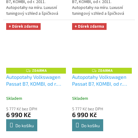
B7, KOMBI, od r. 2011.
B7, KOMBI, od r. 2011.
Autopotahy na míru. Luxusní
Autopotahy na míru. Luxusní
tuningový vzhled a špičková
tuningový vzhled a špičková
ochrana čalounění. Profesionální
ochrana čalounění. Profesionální
čalounické zpracování.
čalounické zpracování.
+ Dárek zdarma
+ Dárek zdarma
Automobilová...
Automobilová...
ZDARMA
ZDARMA
Z
Z
D
D
Autopotahy Volkswagen
Autopotahy Volkswagen
A
A
Passat B7, KOMBI, od r.
Passat B7, KOMBI, od r.
R
R
M
M
2011, AUTHENTIC DOBLO,
2011, AUTHENTIC DOBLO,
A
A
Matrix béžový
+ OPTIMÁL
Matrix černý
+ OPTIMÁL
Skladem
Skladem
utěrka na auto i úklid
utěrka na auto i úklid
5 777 Kč bez DPH
5 777 Kč bez DPH
Smart Microfiber zdarma v
Smart Microfiber zdarma v
6 990 Kč
6 990 Kč
hodnotě 329,-Kč
hodnotě 329,-Kč
Do košíku
Do košíku